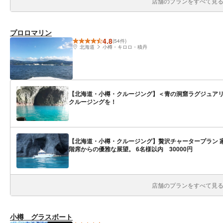
店舗のプランをすべて見る(
プロロマリン
4.8
(54件)
北海道
小樽・キロロ・積丹
【北海道・小樽・クルージング】＜青の洞窟ラグジュア
クルージングを！
【北海道・小樽・クルージング】贅沢チャータープラン 家
階席からの優雅な展望。 6名様以内 30000円
店舗のプランをすべて見る(
小樽 グラスボート