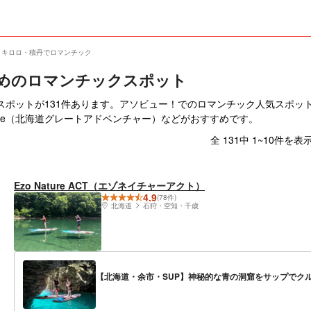
・キロロ・積丹でロマンチック
めのロマンチックスポット
ットが131件あります。アソビュー！でのロマンチック人気スポットはEzo
dventure（北海道グレートアドベンチャー）などがおすすめです。
全 131中 1~10件を表
Ezo Nature ACT（エゾネイチャーアクト）
4.9
(78件)
北海道
石狩・空知・千歳
【北海道・余市・SUP】神秘的な青の洞窟をサップでク