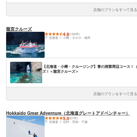
店舗のプランをすべて見る(
龍宮クルーズ
4.8
(132件)
北海道
小樽・キロロ・積丹
【北海道・小樽・クルージング】青の洞窟周辺コース！（
ズ！＜龍宮クルーズ＞
店舗のプランをすべて見る(
Hokkaido Great Adventure（北海道グレートアドベンチャー）
5.0
(27件)
北海道
石狩・空知・千歳