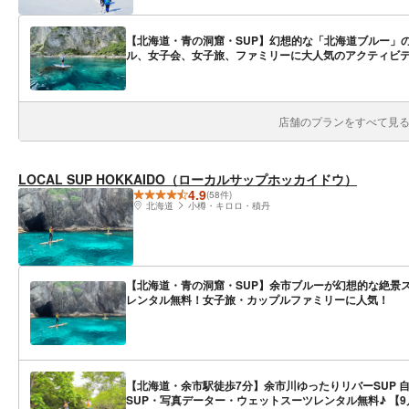
【北海道・青の洞窟・SUP】幻想的な「北海道ブルー」
ル、女子会、女子旅、ファミリーに大人気のアクティビ
店舗のプランをすべて見る(
LOCAL SUP HOKKAIDO（ローカルサップホッカイドウ）
4.9
(58件)
北海道
小樽・キロロ・積丹
【北海道・青の洞窟・SUP】余市ブルーが幻想的な絶景
レンタル無料！女子旅・カップルファミリーに人気！
【北海道・余市駅徒歩7分】余市川ゆったりリバーSUP 
SUP・写真データー・ウェットスーツレンタル無料♪ 【9