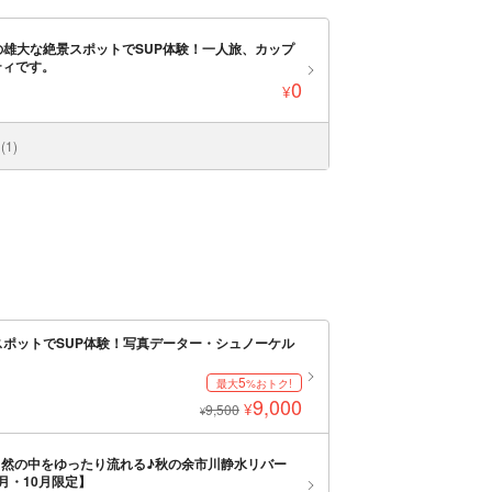
の雄大な絶景スポットでSUP体験！一人旅、カップ
ティです。
0
¥
1)
スポットでSUP体験！写真データー・シュノーケル
5
最大
%おトク!
9,000
¥
9,500
¥
自然の中をゆったり流れる♪秋の余市川静水リバー
月・10月限定】