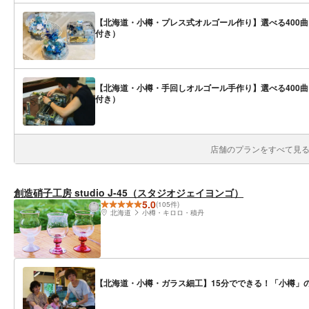
【北海道・小樽・プレス式オルゴール作り】選べる400
付き）
【北海道・小樽・手回しオルゴール手作り】選べる400
付き）
店舗のプランをすべて見る(
創造硝子工房 studio J-45（スタジオジェイヨンゴ）
5.0
(105件)
北海道
小樽・キロロ・積丹
【北海道・小樽・ガラス細工】15分でできる！「小樽」