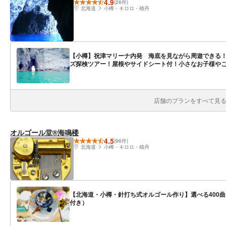
4.9
(26件)
北海道
小樽・キロロ・積丹
【小樽】祝津マリーナ内発 海底を見ながら周遊できる！
ズ探検ツアー！屋根やサイドシート付！小さなお子様や
店舗のプランをすべて見る(
オルゴール堂®海鳴楼
4.5
(96件)
北海道
小樽・キロロ・積丹
【北海道・小樽・針打ち式オルゴール作り】選べる400
付き）