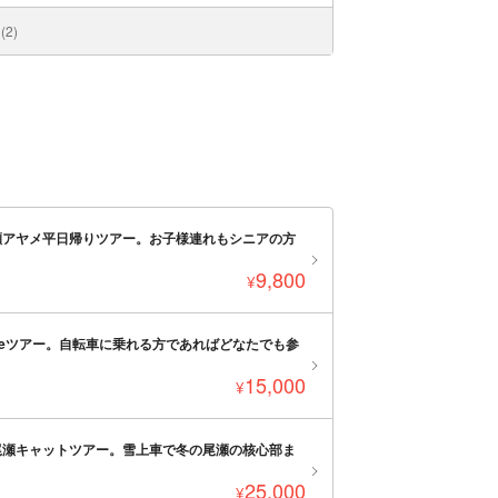
2)
瀬アヤメ平日帰りツアー。お子様連れもシニアの方
9,800
¥
” e-bikeツアー。自転車に乗れる方であればどなたでも参
15,000
¥
尾瀬キャットツアー。雪上車で冬の尾瀬の核心部ま
25,000
¥