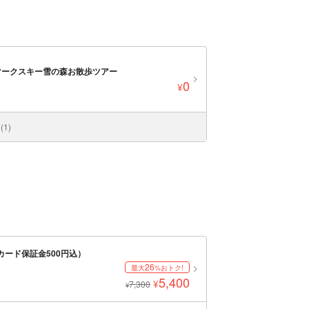
マークスキー雪の森お散歩ツアー
0
¥
1)
カード保証金500円込）
26
最大
%おトク!
5,400
¥
7,300
¥