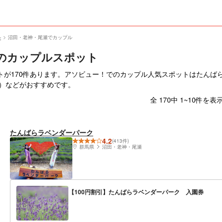
ル
沼田・老神・尾瀬でカップル
のカップルスポット
トが170件あります。アソビュー！でのカップル人気スポットはたんば
ョイ）などがおすすめです。
全 170中 1~10件を表
たんばらラベンダーパーク
4.2
(413件)
群馬県
沼田・老神・尾瀬
【100円割引】たんばらラベンダーパーク 入園券