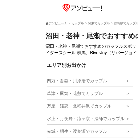
アソビュー！
カップル
関東でカップル
群馬県でカップ
沼田・老神・尾瀬でおすすめ
沼田・老神・尾瀬でおすすめのカップルスポッ
イダースクール 群馬、RiverJoy（リバージ
エリア別お出かけ
四万・吾妻・川原湯でカップル
草津・尻焼・花敷でカップル
万座・嬬恋・北軽井沢でカップル
水上・月夜野・猿ヶ京・法師でカップル
赤城・桐生・渡良瀬でカップル