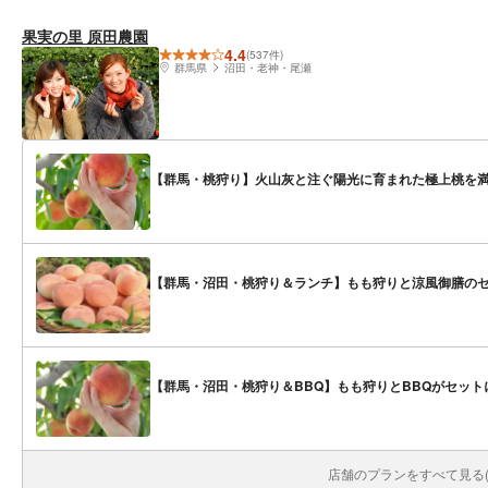
果実の里 原田農園
4.4
(537件)
群馬県
沼田・老神・尾瀬
【群馬・桃狩り】火山灰と注ぐ陽光に育まれた極上桃を満
【群馬・沼田・桃狩り＆ランチ】もも狩りと涼風御膳の
【群馬・沼田・桃狩り＆BBQ】もも狩りとBBQがセッ
店舗のプランをすべて見る(1