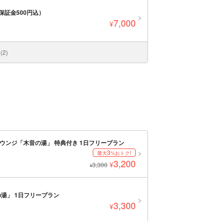
保証金500円込）
7,000
¥
2)
ウンジ「木音の湯」 特典付き 1日フリープラン
3
最大
%おトク!
3,200
¥
3,300
¥
湯」 1日フリープラン
3,300
¥