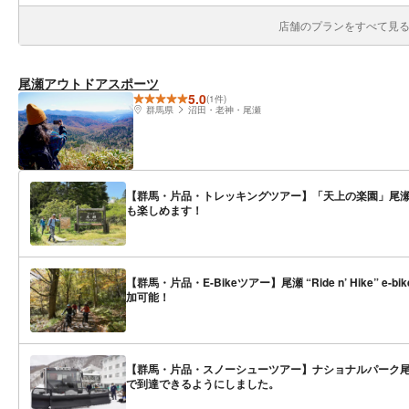
店舗のプランをすべて見る(
尾瀬アウトドアスポーツ
5.0
(1件)
群馬県
沼田・老神・尾瀬
【群馬・片品・トレッキングツアー】「天上の楽園」尾
も楽しめます！
【群馬・片品・E-Bikeツアー】尾瀬 “Ride n’ Hike
加可能！
【群馬・片品・スノーシューツアー】ナショナルパーク
で到達できるようにしました。