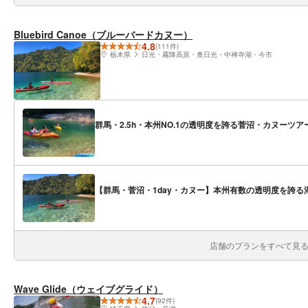
Bluebird Canoe（ブルーバードカヌー）
4.8
(111件)
栃木県
日光・霧降高原・奥日光・中禅寺湖・今市
群馬・2.5h・本州NO.1の透明度を誇る菅沼・カヌーツア
【群馬・菅沼・1day・カヌー】本州有数の透明度を誇る
店舗のプランをすべて見る(
Wave Glide（ウェイブグライド）
4.7
(92件)