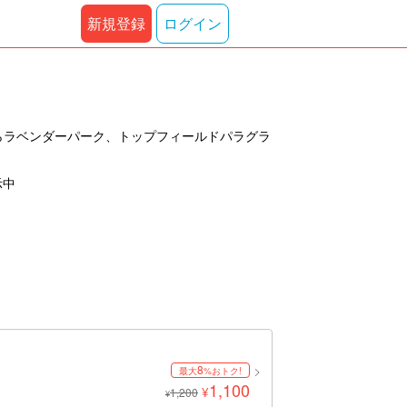
新規登録
ログイン
らラベンダーパーク、トップフィールドパラグラ
示中
8
最大
%おトク!
1,100
¥
1,200
¥