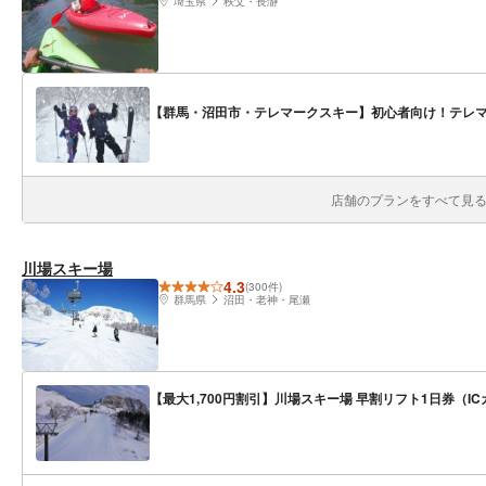
埼玉県
秩父・長瀞
【群馬・沼田市・テレマークスキー】初心者向け！テレ
店舗のプランをすべて見る(
川場スキー場
4.3
(300件)
群馬県
沼田・老神・尾瀬
【最大1,700円割引】川場スキー場 早割リフト1日券（IC