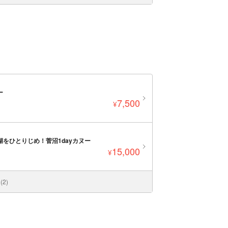
ー
7,500
¥
湖をひとりじめ！菅沼1dayカヌー
15,000
¥
2)