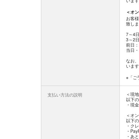
います
＜オン
お客様
致しま
7～4
3～2
前日：
当日・
なお、
います
※「ご
＜現地
支払い方法の説明
以下の
・現金
＜オン
以下の
・クレ
・Pay
・あと