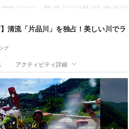
RiverJoy（リバージョイ）
【群馬・沼田・ラフティング】清流「片品川」を独占！美しい川で
グ】清流「片品川」を独占！美しい川でラ
ング
ス
アクティビティ詳細