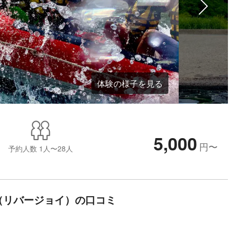
体験の様子を見る
5,000
円
〜
予約人数
1人〜28人
oy（リバージョイ）の口コミ