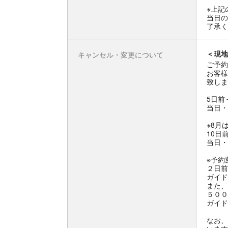
※上記
当日の
了承く
＜現地
キャンセル・変更について
ご予約
お客様
致しま
5日前
当日・
※8月
10日
当日・
※予約
２日前
ガイド
また、
５００
ガイド
なお、