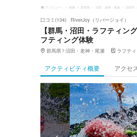
アソビュー！
関東
群馬県
沼田・老神・尾瀬
沼田市
口コミ(134)
RiverJoy（リバージョイ）
【群馬・沼田・ラフティン
フティング体験
群馬県
沼田・老神・尾瀬
ラフティ
アクティビティ概要
アクセ