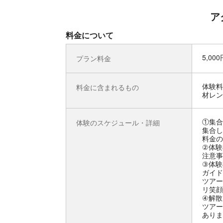
ア
料金について
5,00
プラン料金
体験料
料金に含まれるもの
材レン
①集合
体験のスケジュール・詳細
集合し
料金の
②体験
注意事
③体験
ガイド
ツアー
リ笑顔
④解散
ツアー
ありま