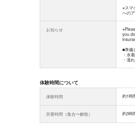
※スマ
へのア
※Pleas
お知らせ
you do
insura
■準備
・水着
・濡れ
体験時間について
約1時
体験時間
約3時
所要時間（集合〜解散）