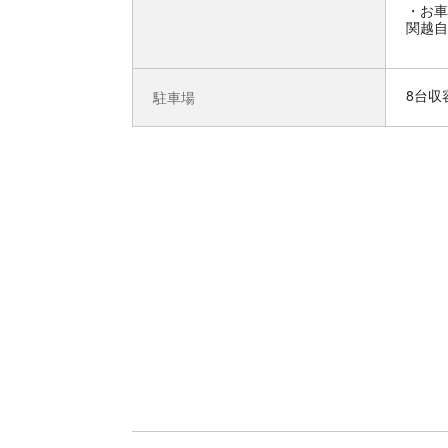
お車
関越自
8台収
駐車場