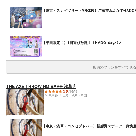
【東京・スカイツリー・VR体験】ご家族みんなでHAD
【平日限定！】1日遊び放題！！HADO1dayパス
店舗のプランをすべて見る(
THE AXE THROWING BAR®︎ 浅草店
4.8
(19件)
東京都
上野・浅草・両国
【東京・浅草・コンセプトバー】新感覚スポーツ！爽快度