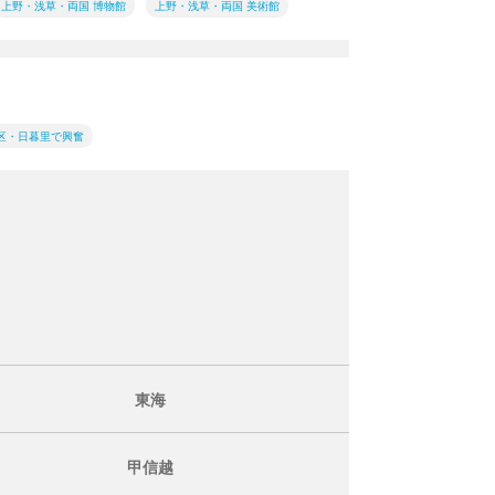
上野・浅草・両国 博物館
上野・浅草・両国 美術館
区・日暮里で興奮
東海
甲信越