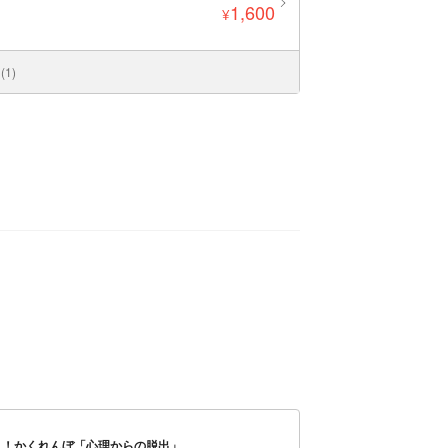
1,600
¥
1)
…！かくれんぼ「心理からの脱出」