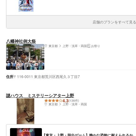
店舗のプランをすべて見る(
八幡神社例大祭
東京都
上野・浅草・両国
お祭り
住所
〒116-0011 東京都荒川区西尾久３丁目7
謎ハウス ミステリーシアター上野
4.3
(136件)
東京都
上野・浅草・両国
【東京・上野・脱出ゲーム】静かな恐怖に耐えられるか