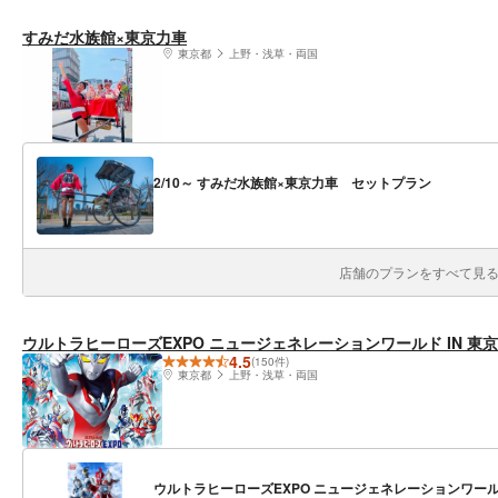
すみだ水族館×東京力車
東京都
上野・浅草・両国
2/10～ すみだ水族館×東京力車 セットプラン
店舗のプランをすべて見る(
ウルトラヒーローズEXPO ニュージェネレーションワールド IN 東
4.5
(150件)
東京都
上野・浅草・両国
ウルトラヒーローズEXPO ニュージェネレーションワールド