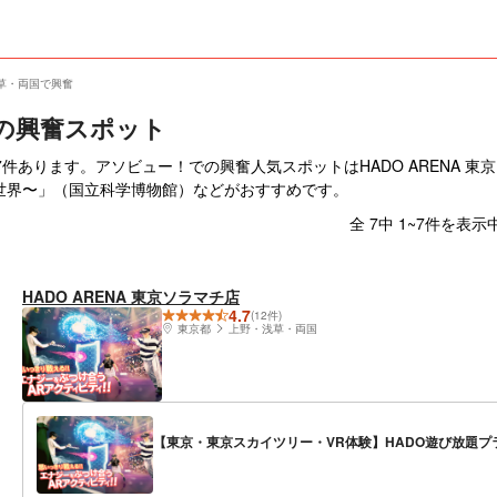
草・両国で興奮
の興奮スポット
ます。アソビュー！での興奮人気スポットはHADO ARENA 東京ソラマチ店
の世界〜」（国立科学博物館）などがおすすめです。
全 7中 1~7件を表示
HADO ARENA 東京ソラマチ店
4.7
(12件)
東京都
上野・浅草・両国
【東京・東京スカイツリー・VR体験】HADO遊び放題プ