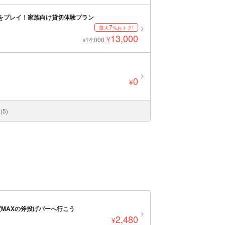
Oをプレイ！家族向け貸切体験プラン
7
最大
%おトク!
13,000
¥
14,000
¥
0
¥
5)
MAXの斧投げバーへ行こう
2,480
¥