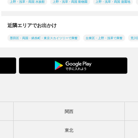
上野・浅草・両国 水族館
上野・浅草・両国 動物園
上野・浅草・両国 遊園地
近隣エリアでお出かけ
墨田区・両国・錦糸町・東京スカイツリーで興奮
台東区・上野・浅草で興奮
荒川
関西
東北