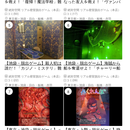
を救え！「復帰！魔法学校」難
なった友人を救え！「ヴァンパ
易度レベル3（10:00～16:00）
イア」難易度レベル3
絶対空間 リアル密室脱出ゲーム（本店）
絶対空間 リアル密室脱出ゲーム（本店）
口コミ(50)
口コミ(17)
東京都
池袋・目白・板橋・赤羽
東京都
池袋・目白・板橋・赤羽
5位
6位
【池袋・脱出ゲーム】殺人犯は
【池袋・脱出ゲーム】海賊から
誰だ！「カジノ・ミステリ」難
船を奪還せよ！「チャーリー船
易度レベル4（10:00～16:00）
長の復讐」難易度レベル2
絶対空間 リアル密室脱出ゲーム（本店）
絶対空間 リアル密室脱出ゲーム（本店）
口コミ(22)
口コミ(39)
東京都
池袋・目白・板橋・赤羽
東京都
池袋・目白・板橋・赤羽
7位
8位
【東京・池袋・脱出ゲーム】＜
【東京・上野・脱出ゲーム】静