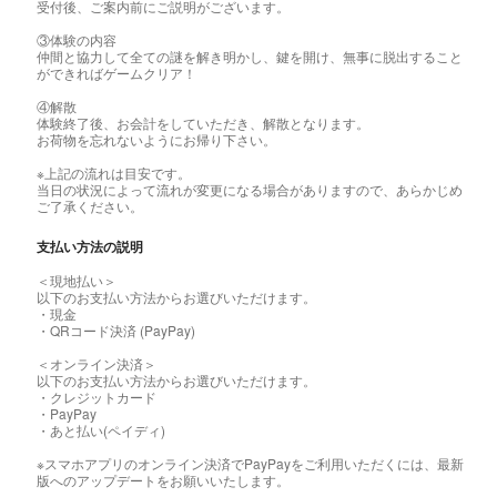
受付後、ご案内前にご説明がございます。
③体験の内容
仲間と協力して全ての謎を解き明かし、鍵を開け、無事に脱出すること
ができればゲームクリア！
④解散
体験終了後、お会計をしていただき、解散となります。
お荷物を忘れないようにお帰り下さい。
※上記の流れは目安です。
当日の状況によって流れが変更になる場合がありますので、あらかじめ
ご了承ください。
支払い方法の説明
＜現地払い＞
以下のお支払い方法からお選びいただけます。
・現金
・QRコード決済 (PayPay)
＜オンライン決済＞
以下のお支払い方法からお選びいただけます。
・クレジットカード
・PayPay
・あと払い(ペイディ)
※スマホアプリのオンライン決済でPayPayをご利用いただくには、最新
版へのアップデートをお願いいたします。