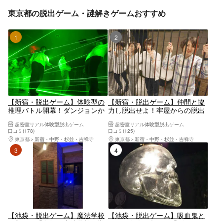
東京都の脱出ゲーム・謎解きゲームおすすめ
1位
2位
【新宿・脱出ゲーム】体験型の
【新宿・脱出ゲーム】仲間と協
推理バトル開幕！ダンジョンか
力し脱出せよ！牢屋からの脱出
らの脱出シリーズ
シリーズⅡ
超密室リアル体験型脱出ゲーム
超密室リアル体験型脱出ゲーム
口コミ(178)
口コミ(125)
東京都
新宿・中野・杉並・吉祥寺
東京都
新宿・中野・杉並・吉祥寺
3位
4位
【池袋・脱出ゲーム】魔法学校
【池袋・脱出ゲーム】吸血鬼と