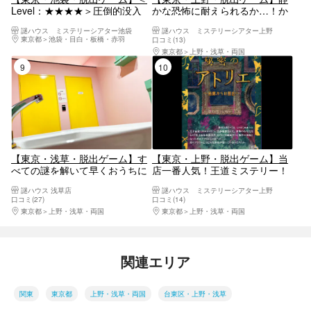
Level：★★★★＞圧倒的没入
かな恐怖に耐えられるか…！か
感。衝撃のエンディングに鳥肌
くれんぼ「心理からの脱出」
謎ハウス ミステリーシアター池袋
謎ハウス ミステリーシアター上野
必至。見えない犬
東京都
池袋・目白・板橋・赤羽
口コミ(13)
東京都
上野・浅草・両国
9位
10位
【東京・浅草・脱出ゲーム】す
【東京・上野・脱出ゲーム】当
べての謎を解いて早くおうちに
店一番人気！王道ミステリー！
帰ろう！トイレからの脱出
秘密のアトリエ「画廊からの脱
謎ハウス 浅草店
謎ハウス ミステリーシアター上野
出」
口コミ(27)
口コミ(14)
東京都
上野・浅草・両国
東京都
上野・浅草・両国
関連エリア
関東
東京都
上野・浅草・両国
台東区・上野・浅草