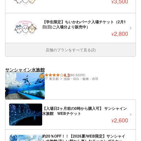
3,500
¥
【学生限定】ちいかわパーク入場チケット（2月1
日(日)ご入場分より販売中）
2,800
¥
店舗のプランをすべて見る(2)
サンシャイン水族館
4.3
(60,522件)
東京都
池袋・目白・板橋・赤羽
【入場日2ヶ月前の0時から購入可】 サンシャイン
水族館 WEBチケット
2,600
¥
約20％OFF！！【2026夏/WEB限定】サンシャイ