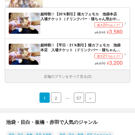
超特割！【20％割引】猫カフェモカ 池袋本店
入場チケット（ドリンクバー・猫ちゃん用おや
つ）
20
最大
%おトク!
3,580
¥
4,510
¥
超特割！【平日・21％割引】猫カフェモカ 池袋
本店 入場チケット（ドリンクバー・猫ちゃん用
おやつ）
21
最大
%おトク!
3,200
¥
4,070
¥
店舗のプランをすべて見る(2)
…
1
2
57
＞
池袋・目白・板橋・赤羽で人気のジャンル
池袋・目白・板橋・赤羽 水族館
池袋・目白・板橋・赤羽 テーマパーク