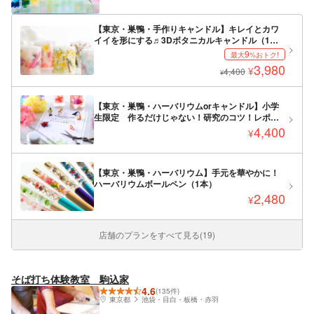
【東京・巣鴨・手作りキャンドル】キレイとカワ
イイを形にする♬3Dボタニカルキャンドル（1
個）※平日割引対象
9
最大
%おトク!
3,980
¥
4,400
¥
【東京・巣鴨・ハーバリウムorキャンドル】小学
生限定 作るだけじゃない！研究のコツ！レポー
トのまとめ方のコツ！！しっかりサポート 自由
4,400
¥
研究にもおすすめプラン（ずこうしつオリジナル
の学習シート付き！）
【東京・巣鴨・ハーバリウム】手元を華やかに！
ハーバリウムボールペン（1本）
2,480
¥
店舗のプランをすべて見る(19)
そば打ち体験教室 駒込家
4.6
(135件)
東京都
池袋・目白・板橋・赤羽