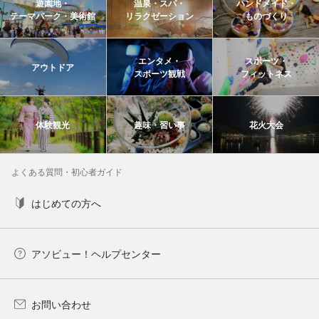
遊園地・
温泉・スパ・
ハンドメイド・
テーマパーク・美術館
リラクゼーション
ものづくり
エンタメ・
スポーツ・
アウトドア
スポーツ観戦
フィットネス
体験観光
趣味・習い事
花火大会
よくある質問・初心者ガイド
はじめての方へ
アソビュー！ヘルプセンター
お問い合わせ