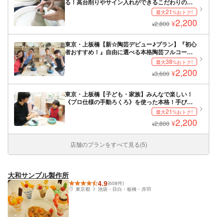
る！高台削りやサイン入れができるこだわりの本
格プラン！
21
最大
%おトク!
2,200
¥
2,800
¥
東京・上板橋【新☆陶芸デビュー♪プラン】『初心
者おすすめ！』自由に選べる本格陶芸フルコース
～
38
最大
%おトク!
2,200
¥
3,600
¥
東京・上板橋【子ども・家族】みんなで楽しい！
《プロ仕様の手動ろくろ》を使った本格！手びね
り陶芸体験
21
最大
%おトク!
2,200
¥
2,800
¥
店舗のプランをすべて見る(5)
大和サンプル製作所
4.9
(608件)
東京都
池袋・目白・板橋・赤羽