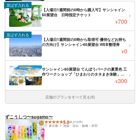
並ばず入れる
【入場日1週間前の0時から購入可】サンシャイン
60展望台 日時指定チケット
700
¥
並ばず入れる
【入場日1週間前の0時から取得可 優待などお持ち
の方向け】サンシャイン60展望台 WEB整理券
0
¥
サンシャイン60展望台 てんぼうパークの夏景色 工
作ワークショップ「ひまわりのタネまき体験」日
付指定体験チケット
300
¥
店舗のプランをすべて見る(6)
ずこうしつ〜sugamo〜
5.0
(6,210件)
東京都
池袋・目白・板橋・赤羽