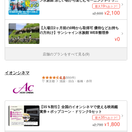
ン水族館 涼しい朝から楽しむモーニングチケット
（11時までに入場）
19
最大
%おトク!
2,100
¥
2,600
¥
【入場日2ヶ月前の0時から取得可 優待などお持ち
の方向け】サンシャイン水族館 WEB整理券
0
¥
店舗のプランをすべて見る(9)
イオンシネマ
4.8
(550件)
東京都
池袋・目白・板橋・赤羽
【35％割引】全国のイオンシネマで使える映画鑑
賞券＋ポップコーン・ドリンクSセット
35
最大
%おトク!
1,800
¥
2,790
¥