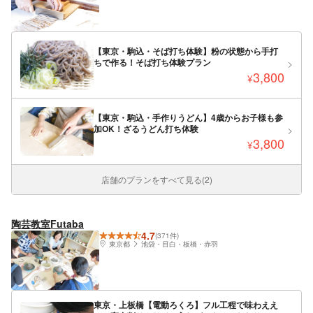
【東京・駒込・そば打ち体験】粉の状態から手打
ちで作る！そば打ち体験プラン
3,800
¥
【東京・駒込・手作りうどん】4歳からお子様も参
加OK！ざるうどん打ち体験
3,800
¥
店舗のプランをすべて見る(2)
陶芸教室Futaba
4.7
(371件)
東京都
池袋・目白・板橋・赤羽
東京・上板橋【電動ろくろ】フル工程で味わええ