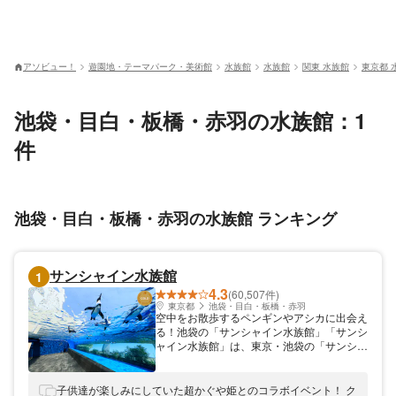
アソビュー！
遊園地・テーマパーク・美術館
水族館
水族館
関東 水族館
東京都 
池袋・目白・板橋・赤羽の水族館：1
件
池袋・目白・板橋・赤羽の水族館 ランキング
サンシャイン水族館
1
4.3
(60,507件)
東京都
池袋・目白・板橋・赤羽
空中をお散歩するペンギンやアシカに出会え
る！池袋の「サンシャイン水族館」「サンシ
ャイン水族館」は、東京・池袋の「サンシャ
インシティ ワールドインポートマートビ
ル」内にある水族館です。「天空のオアシ
ス」をコンセプトとしており、さまざまな生
子供達が楽しみにしていた超かぐや姫とのコラボイベント！ ク