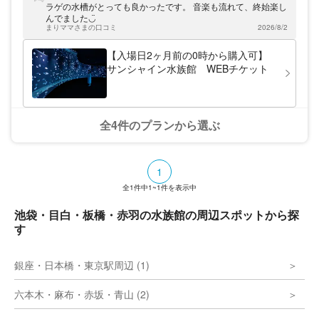
き物たちの生活する姿と、ワクワクするよう
ラゲの水槽がとっても良かったです。 音楽も流れて、終始楽し
な展示方法によって、癒しの空間を作り上げ
んでました◡̈
ています。屋外にある「マリンガーデン」
まりママさまの口コミ
2026/8/2
は、頭上に設置された水槽で泳ぐ生き物たち
を見られるスポット。池袋のビル街を優雅に
【入場日2ヶ月前の0時から購入可】
飛んでいるかのような、ペンギンやアシカの
サンシャイン水族館 WEBチケット
姿は必見です。 サンシャイン水族館へ電車
でお越しの際は、「東池袋」駅から徒歩約5
分、もしくは「池袋」駅から徒歩約10分で
す。お車でお越しの際は、収容台数1,800台
のサンシャインシティの地下にある駐車場を
全4件のプランから選ぶ
ご利用いただけます。
1
全
1
件中
1~1
件を表示中
池袋・目白・板橋・赤羽の水族館の周辺スポットから探
す
銀座・日本橋・東京駅周辺 (1)
六本木・麻布・赤坂・青山 (2)