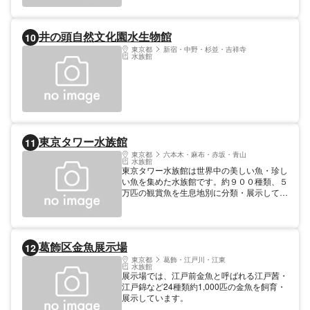
の他: 350円 65歳以上
井の頭自然文化園水生物館
10
東京都
新宿・中野・杉並・吉祥寺
水族館
東京タワー水族館
11
東京都
六本木・麻布・赤坂・青山
水族館
東京タワー水族館は世界中の美しい魚・珍し
い魚を集めた水族館です。約９００種類、５
万匹の観賞魚を生息地別に分類・展示してい
ます。それぞれのコーナーで異なったＢＧＭ
を流し、音楽と共に地域ごとの魚の違いをご
覧いただけます。
葛飾区金魚展示場
12
東京都
葛飾・江戸川・江東
水族館
展示場では、江戸前金魚と呼ばれる江戸茜・
江戸錦など24種類約1,000匹の金魚を飼育・
展示しています。