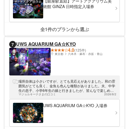
【銀座駅直結】アートアクアリウム美
ン。これからは夏の風物詩をいつでもお楽し
是非和装で行くて良いと思います👘
術館 GINZA 日時指定入場券
みいただけます。
全1件のプランから選ぶ
UWS AQUARIUM GA☆KYO
7
4.0
(125件)
東京都
六本木・麻布・赤坂・青山
場所自体は小さいですが、とても見応えがありました。和の雰
囲気がとても良く、金魚も色んな種類がありました。夫、中学
生の息子、小学6年生の娘と行きましたが、皆んなで楽しめま
マジョルキーナさまの口コミ
2026/8/2
した。 入場してすぐラムネのプレゼントがありました。
UWS AQUARIUM GA☆KYO 入場券