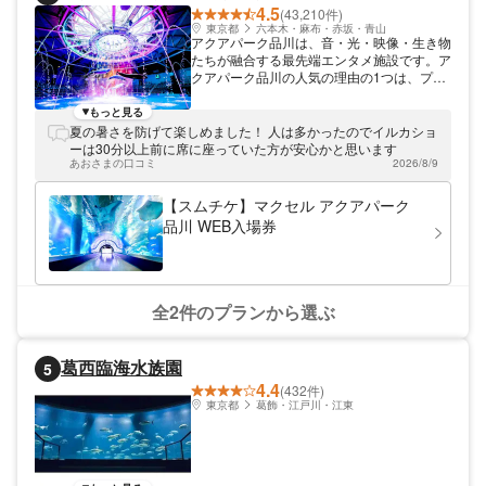
4.5
(43,210件)
東京都
六本木・麻布・赤坂・青山
アクアパーク品川は、音・光・映像・生き物
たちが融合する最先端エンタメ施設です。ア
クアパーク品川の人気の理由の1つは、プロ
ジェクトマッピングを使った映像パフォーマ
ンスでお馴染の「NAKED」とのコラボイベ
もっと見る
ントが開催されていること。常設展示は、神
夏の暑さを防げて楽しめました！ 人は多かったのでイルカショ
秘的な世界感やクラゲが観察できる「ジェリ
ーは30分以上前に席に座っていた方が安心かと思います
ーフィッシュランブル」というエリアや、色
あおさまの口コミ
2026/8/9
とりどりの熱帯魚やサメたちが暮らす「リト
ルパラダイス」といったエリアがあるほか、
【スムチケ】マクセル アクアパーク
約12mの壁のLEDの光と音楽に包まれたメリ
品川 WEB入場券
ーゴーラウンド、巨大な海賊船で無重力の世
界を体験できるアトラクションエリアなども
あります。アクアパーク品川へは、新幹線・
JR線・京急線の品川駅(高輪口)から徒歩2分
です。
全2件のプランから選ぶ
葛西臨海水族園
5
4.4
(432件)
東京都
葛飾・江戸川・江東