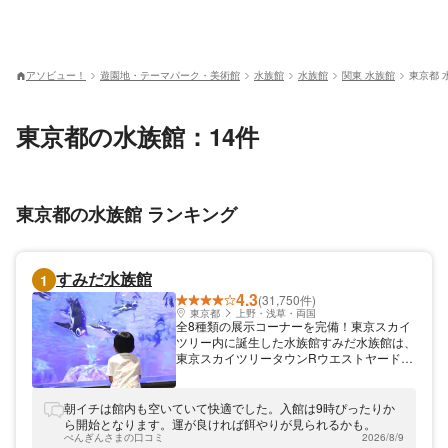
アソビュー！
遊園地・テーマパーク・美術館
水族館
水族館
関東 水族館
東京都 
東京都の水族館：14件
東京都の水族館 ランキング
すみだ水族館
1
4.3
(31,750件)
東京都
上野・浅草・両国
全8種類の展示コーナーを完備！東京スカイ
ツリー内に誕生した水族館すみだ水族館は、
東京スカイツリータウンRウエストヤード内
に2012年にオープンした水族館です。5階と
6階の2フロアからなる館内には、ペンギン
やオットセイを間近で見られる屋内開放プー
朝イチは館内も空いていて快適でした。入館は9時ぴったりか
ル型水槽をはじめ、全8種類の展示コーナー
ら開始となります。運が良ければ餌やりが見られるかも。
が勢ぞろい！「江戸」をテーマにした日本最
ぺんぎんさまの口コミ
2026/8/9