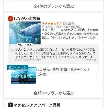
分、もしくは「池袋」駅から徒歩約10分で
す。お車でお越しの際は、収容台数1,800台
全4件のプランから選ぶ
のサンシャインシティの地下にある駐車場を
ご利用いただけます。
しながわ水族館
3
4.4
(13,420件)
東京都
蒲田・大森・羽田周辺
東京・品川・しながわ区民公園内・約450種
4,000点の展示数を誇る水族館しながわ水族
館は、"海や川とのふれあい"をテーマに約
450種4,000点の生き物たちを展示する水族
館です。東京湾に流れる川の生態系を再現し
もっと見る
た「東京湾に注ぐ川」をはじめ、400尾もの
そんなに大きい水族館ではないが、色々な種類の魚がいて楽し
魚たちが泳ぎ回る全長22mの散歩道「トンネ
めました。特にエイが好きな息子は餌やりタイムを気に入って
ル水槽」、アザラシが泳ぎ回る姿を360°か
よく見ていました。平日でしたがそこまで混んでおらず、ゆっ
ら観察できる「アザラシ館」など、魅力あふ
はぐちゃんさまの口コミ
2026/8/6
くり見れたのは良かったです。お土産やさんが充実して、ショ
れる全28のコーナーを完備しています。ま
ッピングも時間をかけて好きなものが買えて大満足だったよう
並ばず入れる
た、イルカショーやアシカショーといったパ
です。
しながわ水族館 前売り電子チケット
フォーマンスイベントも充実。ぜひ1日たっ
（入館）
ぷりお楽しみください。アクセスは京浜急行
「大森海岸駅」より徒歩約8分です。
全1件のプランから選ぶ
マクセル アクアパーク品川
4