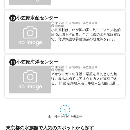
小笠原水産センター
13
東京都
伊豆諸島・小笠原諸島
水族館
小笠原村は、わが国の実に約１／３の排他的
経済水域を占める。ここは都の水産試験施設
で、資源保護や養殖漁業の研究等を行う。観
察棟では小笠原に生息している魚貝類を見学
できる。屋外の水槽では、自ら口を開いてハ
ミガキをさせてくれるアカバ（アカハタ）が
いる。 見学時間 (日月火水木金土) 8:30～
小笠原海洋センター
14
16:30 その他 トイレ
東京都
伊豆諸島・小笠原諸島
水族館
アオウミガメの保護・増殖を目的とした施
設。展示水槽ではアオウミガメが観察でき
る。 開館 定期船入港日午後～定期船出港日
午前 その他 トイレ
1
全
14
件中
1~14
件を表示中
東京都の水族館で人気のスポットから探す