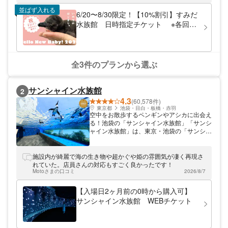
大級の金魚展示ゾーンや、全長50mのスロー
並ばず入れる
プを万華鏡に見立てた「クラゲ万華鏡トンネ
6/20〜8/30限定！【10%割引】すみだ
ル」など、斬新な展示方法もポイントです。
水族館 日時指定チケット ※各回の
東京スカイツリーにお越しの際は、ぜひ「す
入場開始時間は混雑が予想されます。
みだ水族館」も合わせてお楽しみください。
全3件のプランから選ぶ
サンシャイン水族館
2
4.3
(60,578件)
東京都
池袋・目白・板橋・赤羽
空中をお散歩するペンギンやアシカに出会え
る！池袋の「サンシャイン水族館」「サンシ
ャイン水族館」は、東京・池袋の「サンシャ
インシティ ワールドインポートマートビ
ル」内にある水族館です。「天空のオアシ
ス」をコンセプトとしており、さまざまな生
施設内が綺麗で海の生き物や超かぐや姫の雰囲気が凄く再現さ
き物たちの生活する姿と、ワクワクするよう
れていた。店員さんの対応もすごく良かったです！
な展示方法によって、癒しの空間を作り上げ
Motoさまの口コミ
2026/8/7
ています。屋外にある「マリンガーデン」
は、頭上に設置された水槽で泳ぐ生き物たち
【入場日2ヶ月前の0時から購入可】
を見られるスポット。池袋のビル街を優雅に
サンシャイン水族館 WEBチケット
飛んでいるかのような、ペンギンやアシカの
姿は必見です。 サンシャイン水族館へ電車
でお越しの際は、「東池袋」駅から徒歩約5