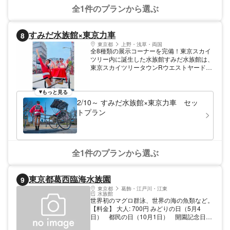
全1件のプランから選ぶ
すみだ水族館×東京力車
8
東京都
上野・浅草・両国
全8種類の展示コーナーを完備！東京スカイ
ツリー内に誕生した水族館すみだ水族館は、
東京スカイツリータウンRウエストヤード内
に2012年にオープンした水族館です。5階と
6階の2フロアからなる館内には、ペンギン
やオットセイを間近で見られる屋内開放プー
もっと見る
ル型水槽をはじめ、全8種類の展示コーナー
2/10～ すみだ水族館×東京力車 セッ
が勢ぞろい！「江戸」をテーマにした日本最
トプラン
大級の金魚展示ゾーンや、全長50mのスロー
プを万華鏡に見立てた「クラゲ万華鏡トンネ
ル」など、斬新な展示方法もポイントです。
東京スカイツリーにお越しの際は、ぜひ「す
みだ水族館」も合わせてお楽しみください。
全1件のプランから選ぶ
東京都葛西臨海水族園
9
東京都
葛飾・江戸川・江東
水族館
世界初のマグロ群泳、世界の海の魚類など。
【料金】 大人: 700円 みどりの日（5月4
日） 都民の日（10月1日） 開園記念日
（10月10日 無料公開日 中学生: 250円 そ