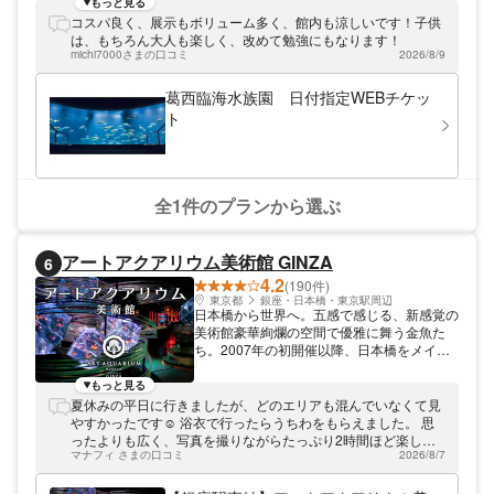
もっと見る
コスパ良く、展示もボリューム多く、館内も涼しいです！子供
は、もちろん大人も楽しく、改めて勉強にもなります！
michi7000さまの口コミ
2026/8/9
葛西臨海水族園 日付指定WEBチケッ
ト
全1件のプランから選ぶ
アートアクアリウム美術館 GINZA
6
4.2
(190件)
東京都
銀座・日本橋・東京駅周辺
日本橋から世界へ。五感で感じる、新感覚の
美術館豪華絢爛の空間で優雅に舞う金魚た
ち。2007年の初開催以降、日本橋をメイン
に京都の二条城や金沢の金沢21世紀美術館
などの歴史や文化の発信地でも開催。2015
もっと見る
年にはイタリア・ミラノ、2018年には中
夏休みの平日に行きましたが、どのエリアも混んでいなくて見
国・上海と海外へ進出しました。2019年に
やすかったです☺️ 浴衣で行ったらうちわをもらえました。 思
開催した“アートアクアリウム城 ～熊本・金
ったよりも広く、写真を撮りながらたっぷり2時間ほど楽しみ
魚の興～“で累計来場者数1,000万人を突破。
マナフィ さまの口コミ
2026/8/7
ました。 金魚の種類が多くて、光の演出が楽しかったです。
2020年には、日本橋に常設展となる「アー
怪演出の時間に行ったので、至る所に妖怪が出てきたのも面白
トアクアリウム美術館 GINZA」がオープ
かったです。 夏を感じつつ涼し過ごせるのでおすすめです！