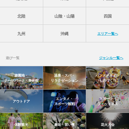
北陸
山陰・山陽
四国
九州
沖縄
エリア一覧へ
遊び一覧
ジャンル一覧へ
遊園地・
温泉・スパ・
ハンドメイド・
テーマパーク・美術館
リラクゼーション
ものづくり
エンタメ・
スポーツ・
アウトドア
スポーツ観戦
フィットネス
体験観光
趣味・習い事
花火大会