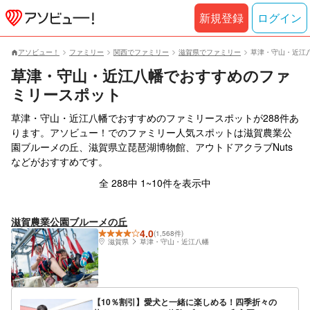
新規登録
ログイン
アソビュー！
ファミリー
関西でファミリー
滋賀県でファミリー
草津・守山・近江
草津・守山・近江八幡でおすすめのファ
ミリースポット
草津・守山・近江八幡でおすすめのファミリースポットが288件あ
ります。アソビュー！でのファミリー人気スポットは滋賀農業公
園ブルーメの丘、滋賀県立琵琶湖博物館、アウトドアクラブNuts
などがおすすめです。
全 288中 1~10件を表示中
滋賀農業公園ブルーメの丘
4.0
(1,568件)
滋賀県
草津・守山・近江八幡
【10％割引】愛犬と一緒に楽しめる！四季折々の