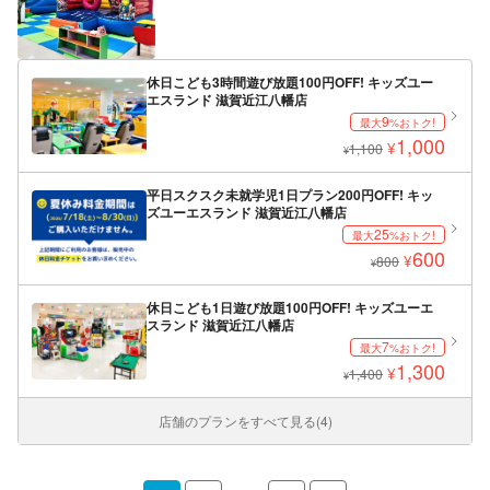
休日こども3時間遊び放題100円OFF! キッズユー
エスランド 滋賀近江八幡店
9
最大
%おトク!
1,000
¥
1,100
¥
平日スクスク未就学児1日プラン200円OFF! キッ
ズユーエスランド 滋賀近江八幡店
25
最大
%おトク!
600
¥
800
¥
休日こども1日遊び放題100円OFF! キッズユーエ
スランド 滋賀近江八幡店
7
最大
%おトク!
1,300
¥
1,400
¥
店舗のプランをすべて見る(4)