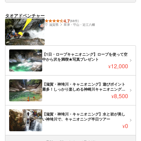
タオアドベンチャー
4.7
(68件)
滋賀県
草津・守山・近江八幡
【1日・ロープキャニオニング】ロープを使って空
中から沢を満喫★写真プレゼント
12,000
¥
【滋賀・神埼川・キャニオニング】遊びポイント
最多！しっかり楽しめる神崎川キャニオニング★
写真プレゼント【10:00スタート】
8,500
¥
【滋賀・神埼川・キャニオニング】水と岩が美し
い神埼川で、キャニオニング半日ツアー
0
¥