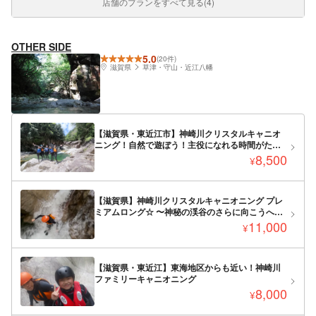
店舗のプランをすべて見る(4)
OTHER SIDE
5.0
(20件)
滋賀県
草津・守山・近江八幡
【滋賀県・東近江市】神崎川クリスタルキャニオ
ニング！自然で遊ぼう！主役になれる時間がたっ
ぷり！最大人数が10人までの少人数制体験ツア
8,500
¥
ー！
【滋賀県】神崎川クリスタルキャニオニング プレ
ミアムロング☆ 〜神秘の渓谷のさらに向こうへ〜
東海地区からもアクセス良好！5名以上で更にお得
11,000
¥
に！
【滋賀県・東近江】東海地区からも近い！神崎川
ファミリーキャニオニング
8,000
¥