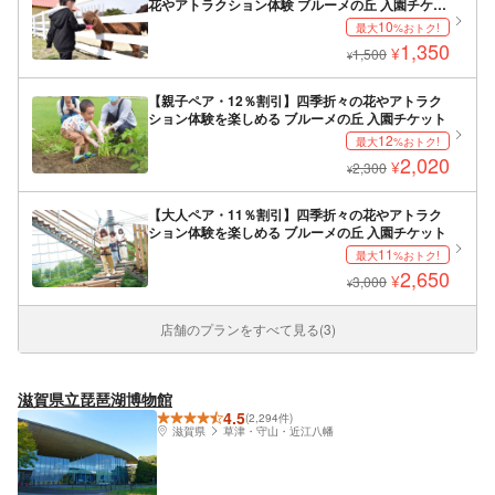
花やアトラクション体験 ブルーメの丘 入園チケッ
ト
10
最大
%おトク!
1,350
¥
1,500
¥
【親子ペア・12％割引】四季折々の花やアトラク
ション体験を楽しめる ブルーメの丘 入園チケット
12
最大
%おトク!
2,020
¥
2,300
¥
【大人ペア・11％割引】四季折々の花やアトラク
ション体験を楽しめる ブルーメの丘 入園チケット
11
最大
%おトク!
2,650
¥
3,000
¥
店舗のプランをすべて見る(3)
滋賀県立琵琶湖博物館
4.5
(2,294件)
滋賀県
草津・守山・近江八幡