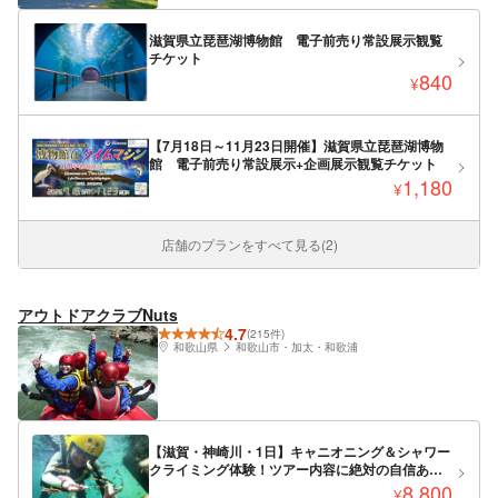
滋賀県立琵琶湖博物館 電子前売り常設展示観覧
チケット
840
¥
【7月18日～11月23日開催】滋賀県立琵琶湖博物
館 電子前売り常設展示+企画展示観覧チケット
1,180
¥
店舗のプランをすべて見る(2)
アウトドアクラブNuts
4.7
(215件)
和歌山県
和歌山市・加太・和歌浦
【滋賀・神崎川・1日】キャニオニング＆シャワー
クライミング体験！ツアー内容に絶対の自信あ
り！（240分）
8,800
¥