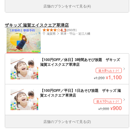
店舗のプランをすべて見る(4)
ザキッズ 滋賀エイスクエア草津店
4.3
(293件)
滋賀県
草津・守山・近江八幡
【100円OFF／休日】3時間あそび放題 ザキッズ
滋賀エイスクエア草津店
8
最大
%おトク!
1,100
¥
1,200
¥
【100円OFF／平日】1日あそび放題 ザキッズ 滋
賀エイスクエア草津店
10
最大
%おトク!
900
¥
1,000
¥
店舗のプランをすべて見る(2)