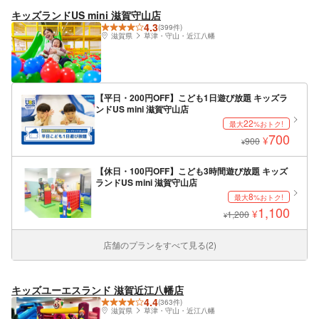
キッズランドUS mini 滋賀守山店
4.3
(399件)
滋賀県
草津・守山・近江八幡
【平日・200円OFF】こども1日遊び放題 キッズラ
ンドUS mini 滋賀守山店
22
最大
%おトク!
700
¥
900
¥
【休日・100円OFF】こども3時間遊び放題 キッズ
ランドUS mini 滋賀守山店
8
最大
%おトク!
1,100
¥
1,200
¥
店舗のプランをすべて見る(2)
キッズユーエスランド 滋賀近江八幡店
4.4
(363件)
滋賀県
草津・守山・近江八幡