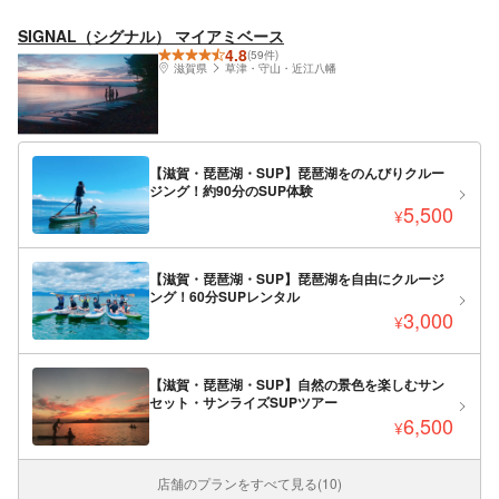
SIGNAL（シグナル） マイアミベース
4.8
(59件)
滋賀県
草津・守山・近江八幡
【滋賀・琵琶湖・SUP】琵琶湖をのんびりクルー
ジング！約90分のSUP体験
5,500
¥
【滋賀・琵琶湖・SUP】琵琶湖を自由にクルージ
ング！60分SUPレンタル
3,000
¥
【滋賀・琵琶湖・SUP】自然の景色を楽しむサン
セット・サンライズSUPツアー
6,500
¥
店舗のプランをすべて見る(10)