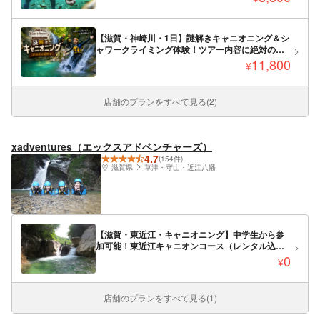
【滋賀・神崎川・1日】謎解きキャニオニング＆シ
ャワークライミング体験！ツアー内容に絶対の自
信あり！（240分）
11,800
¥
店舗のプランをすべて見る(2)
xadventures（エックスアドベンチャーズ）
4.7
(154件)
滋賀県
草津・守山・近江八幡
【滋賀・東近江・キャニオニング】中学生から参
加可能！東近江キャニオンコース（レンタル込
み・写真付）
0
¥
店舗のプランをすべて見る(1)