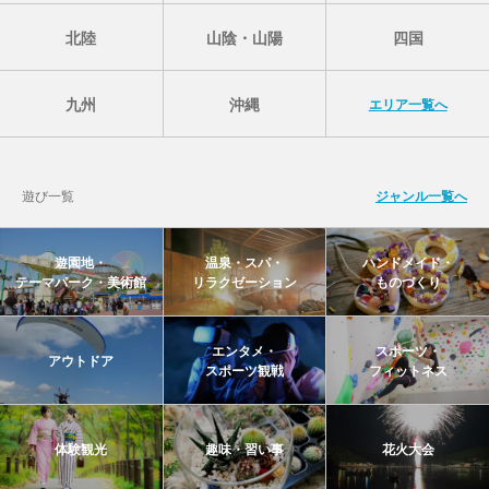
北陸
山陰・山陽
四国
九州
沖縄
エリア一覧へ
遊び一覧
ジャンル一覧へ
遊園地・
温泉・スパ・
ハンドメイド・
テーマパーク・美術館
リラクゼーション
ものづくり
エンタメ・
スポーツ・
アウトドア
スポーツ観戦
フィットネス
体験観光
趣味・習い事
花火大会