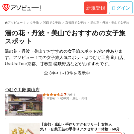
新規登録
ログイン
アソビュー！
女子旅
関西で女子旅
京都府で女子旅
湯の花・丹波・美山で女子旅
湯の花・丹波・美山でおすすめの女子旅
スポット
湯の花・丹波・美山でおすすめの女子旅スポットが34件ありま
す。アソビュー！での女子旅人気スポットはつむぐ工房 嵐山店、
UraUraTour京都、甘春堂 嵯峨野店などがおすすめです。
全 34中 1~10件を表示中
つむぐ工房 嵐山店
4.7
(70件)
京都府
嵯峨野・嵐山・高雄
【京都・嵐山・手作りアクセサリー】女性人
気！・伝統工芸の手作りアクセサリー体験・60分