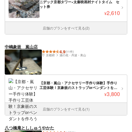
ニデック京都タワー×太秦映画村ナイトタイム セ
ット券
2,610
¥
店舗のプランをすべて見る(2)
中嶋象嵌 嵐山店
4.9
(11件)
京都府
湯の花・丹波・美山
【京都・嵐山・アクセサリー手作り体験】手作り
工芸体験！京象嵌のストラップorペンダントを作
ろう
3,800
¥
店舗のプランをすべて見る(1)
八つ橋庵とししゅうやかた