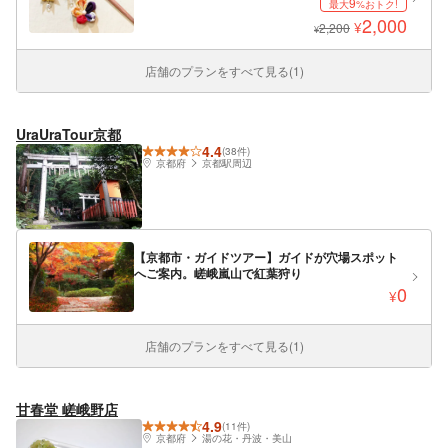
9
最大
%おトク!
2,000
¥
2,200
¥
店舗のプランをすべて見る(1)
UraUraTour京都
4.4
(38件)
京都府
京都駅周辺
【京都市・ガイドツアー】ガイドが穴場スポット
へご案内。嵯峨嵐山で紅葉狩り
0
¥
店舗のプランをすべて見る(1)
甘春堂 嵯峨野店
4.9
(11件)
京都府
湯の花・丹波・美山