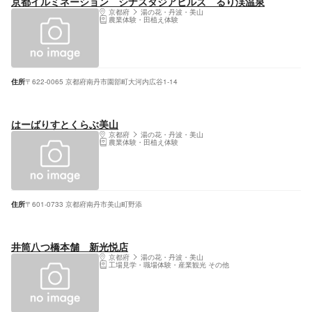
京都イルミネーション シナスタジアヒルズ るり渓温泉
京都府
湯の花・丹波・美山
農業体験・田植え体験
住所
〒622-0065 京都府南丹市園部町大河内広谷1-14
はーばりすとくらぶ美山
京都府
湯の花・丹波・美山
農業体験・田植え体験
住所
〒601-0733 京都府南丹市美山町野添
井筒八つ橋本舗 新光悦店
京都府
湯の花・丹波・美山
工場見学・職場体験・産業観光 その他