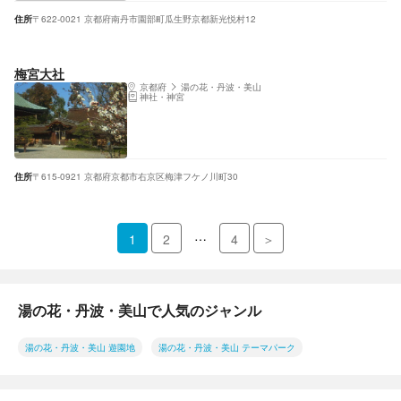
住所
〒622-0021 京都府南丹市園部町瓜生野京都新光悦村12
梅宮大社
京都府
湯の花・丹波・美山
神社・神宮
住所
〒615-0921 京都府京都市右京区梅津フケノ川町30
…
1
2
4
＞
湯の花・丹波・美山で人気のジャンル
湯の花・丹波・美山 遊園地
湯の花・丹波・美山 テーマパーク