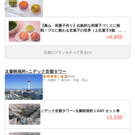
【嵐山・和菓子作り】伝統的な和菓子づくりに挑
戦！プロに教わる京菓子の世界（上生菓子3個、干
菓子1個）お土産付き
4,950
¥
店舗のプランをすべて見る(1)
太秦映画村×ニデック京都タワー
4.3
(68件)
京都府
湯の花・丹波・美山
ニデック京都タワー×太秦映画村１DAY セット券
3,330
¥