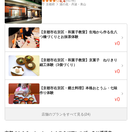
4.4
(157件)
京都府
湯の花・丹波・美山
【京都市右京区・和菓子教室】生地から作る生八
つ橋づくりとお抹茶体験
0
¥
【京都市右京区・和菓子教室】京菓子 ねりきり
細工体験（3個づくり）
0
¥
【京都市右京区・郷土料理】本格おとうふ・七味
作り体験
0
¥
店舗のプランをすべて見る(24)