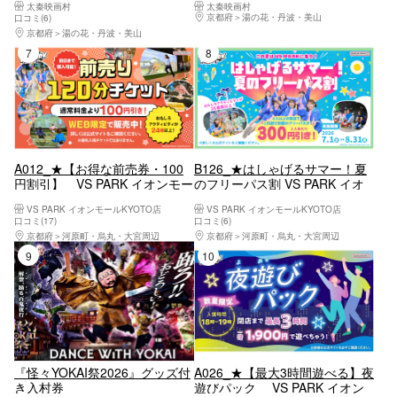
太秦映画村
太秦映画村
京都府
湯の花・丹波・美山
口コミ(6)
京都府
湯の花・丹波・美山
7位
8位
A012_★【お得な前売券・100
B126_★はしゃげるサマー！夏
円割引】 VS PARK イオンモー
のフリーパス割 VS PARK イオ
ルKYOTO店
ンモールKYOTO店
VS PARK イオンモールKYOTO店
VS PARK イオンモールKYOTO店
口コミ(17)
口コミ(6)
京都府
河原町・烏丸・大宮周辺
京都府
河原町・烏丸・大宮周辺
9位
10位
『怪々YOKAI祭2026』グッズ付
A026_★【最大3時間遊べる】夜
き入村券
遊びパック VS PARK イオン