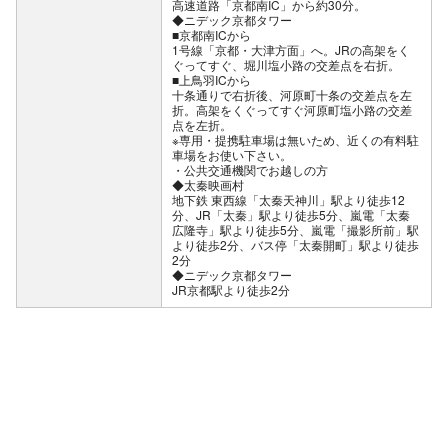
高速道路「京都南IC」から約30分。
◆ニデック京都タワー
■京都南ICから
1号線「京都・大津方面」へ。JRの高架をく
ぐってすぐ、堀川塩小路の交差点を右折。
■上鳥羽ICから
十条通りで右折後、河原町十条の交差点を左
折。高架をくぐってすぐ河原町塩小路の交差
点を左折。
※専用・提携駐車場は無いため、近くの有料駐
車場をお使い下さい。
公共交通機関でお越しの方
◆太秦映画村
地下鉄 東西線「太秦天神川」駅より徒歩12
分、JR「太秦」駅より徒歩5分、嵐電「太秦
広隆寺」駅より徒歩5分、嵐電「撮影所前」駅
より徒歩2分、バス停「太秦開町」駅より徒歩
2分
◆ニデック京都タワー
JR京都駅より徒歩2分