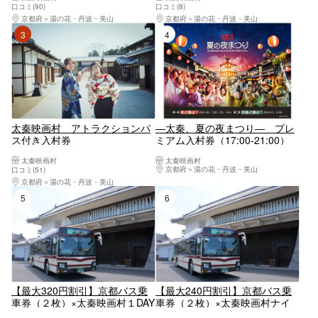
口コミ(90)
口コミ(8)
京都府
湯の花・丹波・美山
京都府
湯の花・丹波・美山
3位
4位
太秦映画村 アトラクションパ
―太秦、夏の夜まつり― プレ
ス付き入村券
ミアム入村券（17:00-21:00）
太秦映画村
太秦映画村
京都府
湯の花・丹波・美山
口コミ(51)
京都府
湯の花・丹波・美山
5位
6位
【最大320円割引】京都バス乗
【最大240円割引】京都バス乗
車券（２枚）×太秦映画村１DAY
車券（２枚）×太秦映画村ナイ
入村券 セット券
トタイム入村券 セット券