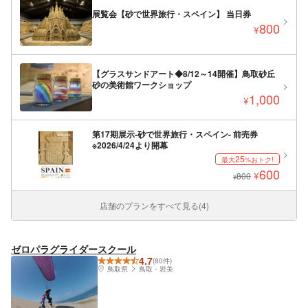
展覧会【砂で世界旅行・スペイン】 当日券
800
¥
【グラスサンドアート◆8/12～14開催】鳥取砂丘
砂の美術館ワークショップ
1,000
¥
第17期展示-砂で世界旅行・スペイン- 前売券
※2026/4/24より開幕
25
最大
%おトク!
600
¥
800
¥
店舗のプランをすべて見る(4)
ゼロパラグライダースクール
4.7
(80件)
鳥取県
鳥取・岩美