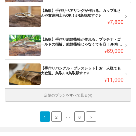
【鳥取】手作りペアリングが作れる。カップルさ
んや友達同士もOK！JR鳥取駅すぐ♪
7,800
¥
【鳥取】手作り結婚指輪が作れる。プラチナ・ゴ
ールドの指輪。結婚指輪じゃなくても◎！JR鳥取
駅すぐ♪
69,000
¥
【手作りバングル・ブレスレット】お一人様でも
大歓迎。鳥取/JR鳥取駅すぐ♪
11,000
¥
店舗のプランをすべて見る(4)
…
1
2
8
＞