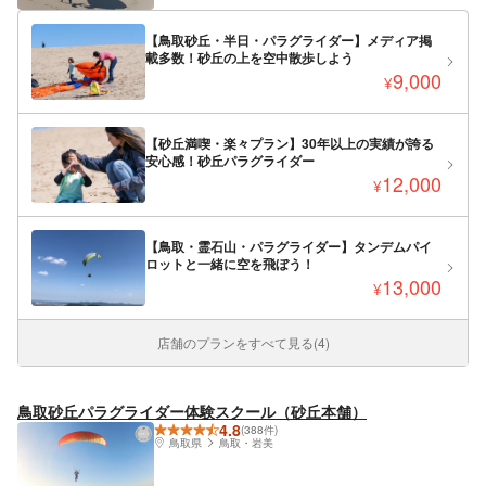
【鳥取砂丘・半日・パラグライダー】メディア掲
載多数！砂丘の上を空中散歩しよう
9,000
¥
【砂丘満喫・楽々プラン】30年以上の実績が誇る
安心感！砂丘パラグライダー
12,000
¥
【鳥取・霊石山・パラグライダー】タンデムパイ
ロットと一緒に空を飛ぼう！
13,000
¥
店舗のプランをすべて見る(4)
鳥取砂丘パラグライダー体験スクール（砂丘本舗）
4.8
(388件)
鳥取県
鳥取・岩美