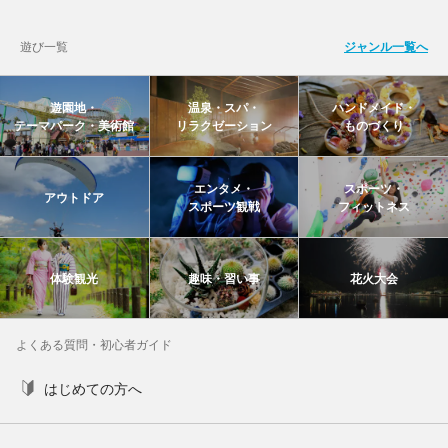
遊び一覧
ジャンル一覧へ
遊園地・
温泉・スパ・
ハンドメイド・
テーマパーク・美術館
リラクゼーション
ものづくり
エンタメ・
スポーツ・
アウトドア
スポーツ観戦
フィットネス
体験観光
趣味・習い事
花火大会
よくある質問・初心者ガイド
はじめての方へ