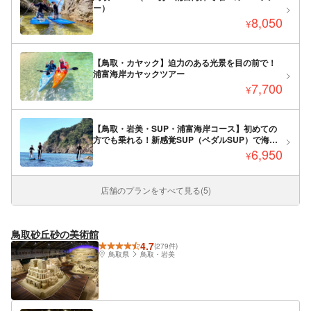
ー）
8,050
¥
【鳥取・カヤック】迫力のある光景を目の前で！
浦富海岸カヤックツアー
7,700
¥
【鳥取・岩美・SUP・浦富海岸コース】初めての
方でも乗れる！新感覚SUP（ペダルSUP）で海上
ツーリング
6,950
¥
店舗のプランをすべて見る(5)
鳥取砂丘砂の美術館
4.7
(279件)
鳥取県
鳥取・岩美