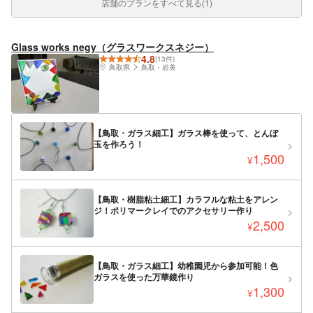
店舗のプランをすべて見る(1)
Glass works negy（グラスワークスネジー）
4.8
(13件)
鳥取県
鳥取・岩美
【鳥取・ガラス細工】ガラス棒を使って、とんぼ
玉を作ろう！
1,500
¥
【鳥取・樹脂粘土細工】カラフルな粘土をアレン
ジ！ポリマークレイでのアクセサリー作り
2,500
¥
【鳥取・ガラス細工】幼稚園児から参加可能！色
ガラスを使った万華鏡作り
1,300
¥