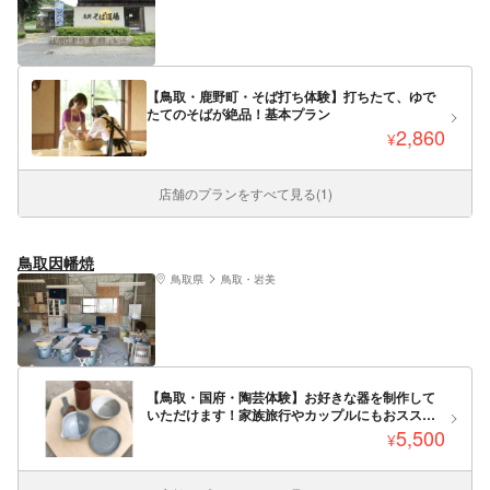
【鳥取・鹿野町・そば打ち体験】打ちたて、ゆで
たてのそばが絶品！基本プラン
2,860
¥
店舗のプランをすべて見る(1)
鳥取因幡焼
鳥取県
鳥取・岩美
【鳥取・国府・陶芸体験】お好きな器を制作して
いただけます！家族旅行やカップルにもおスス
メ！
5,500
¥