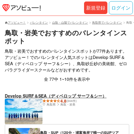
新規登録
ログイン
アソビュー！
バレンタイン
山陰・山陽でバレンタイン
鳥取県でバレンタイン
鳥取
鳥取・岩美でおすすめのバレンタインス
ポット
鳥取・岩美でおすすめのバレンタインスポットが77件あります。
アソビュー！でのバレンタイン人気スポットはDevelop SURF＆
SEA（ディベロップ サーフ＆シー）、鳥取砂丘砂の美術館、ゼロ
パラグライダースクールなどがおすすめです。
全 77中 1~10件を表示中
Develop SURF＆SEA（ディベロップ サーフ＆シー）
4.8
(344件)
鳥取県
鳥取・岩美
鳥取・SUP（120分・浦富海岸で唯一のSUPツア