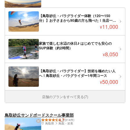
【鳥取砂丘・パラグライダー体験（120〜150
分）】お子さまから90歳の方も飛べた！当店一番
人気の安心コース
11,000
¥
家族で楽しむ水辺の休日♪ はじめてでも安心の
SUP体験（約2時間）
8,050
¥
【鳥取砂丘・パラグライダー】技術を極めたい人
へ！鳥取砂丘・パラグライダー1年間コース
50,000
¥
店舗のプランをすべて見る(7)
鳥取砂丘サンドボードスクール事業部
4.7
(314件)
鳥取県
鳥取・岩美