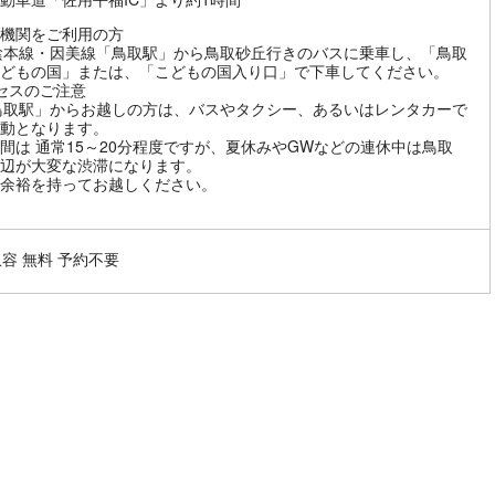
機関をご利用の方
陰本線・因美線「鳥取駅」から鳥取砂丘行きのバスに乗車し、「鳥取
どもの国」または、「こどもの国入り口」で下車してください。
セスのご注意
鳥取駅」からお越しの方は、バスやタクシー、あるいはレンタカーで
動となります。
間は 通常15～20分程度ですが、夏休みやGWなどの連休中は鳥取
辺が大変な渋滞になります。
余裕を持ってお越しください。
収容 無料 予約不要