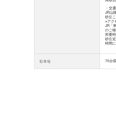
交通
JR山
砂丘こ
※アク
JR「
のご移
所要時
砂丘近
時間に
70台
駐車場