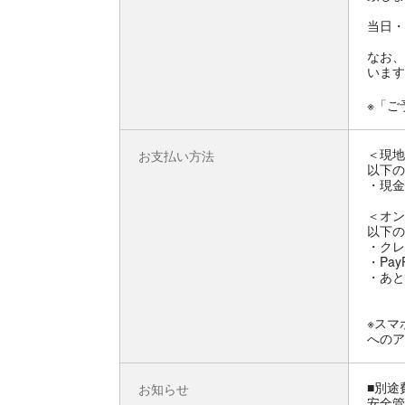
当日・
なお、
います
※「ご
＜現地
お支払い方法
以下の
・現金
＜オン
以下の
・クレ
・Pay
・あと
※スマ
へのア
■別途
お知らせ
安全管