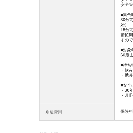
安全管
■集合
30分
始）
15分
繁忙期
すので
■対象
60歳
■持ち
・飲み
・携帯
■安全
・30
・JH
保険料
別途費用