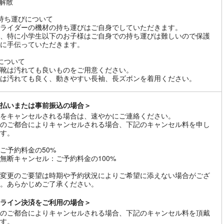
0 解散
持ち運びについて
ライダーの機材の持ち運びはご自身でしていただきます。
、特に小学生以下のお子様はご自身での持ち運びは難しいので保護
に手伝っていただきます。
について
靴は汚れても良いものをご用意ください。
は汚れても良く、動きやすい長袖、長ズボンを着用ください。
払いまたは事前振込の場合＞
をキャンセルされる場合は、速やかにご連絡ください。
のご都合によりキャンセルされる場合、下記のキャンセル料を申し
す。
ご予約料金の50%
無断キャンセル：ご予約料金の100%
変更のご要望は時期や予約状況によりご希望に添えない場合がござ
。あらかじめご了承ください。
ライン決済をご利用の場合＞
のご都合によりキャンセルされる場合、下記のキャンセル料を頂戴
す。