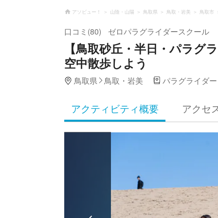
アソビュー！
山陰・山陽
鳥取県
鳥取・岩美
鳥取市
口コミ(80)
ゼロパラグライダースクール
【鳥取砂丘・半日・パラグ
空中散歩しよう
鳥取県
鳥取・岩美
パラグライダー
アクティビティ概要
アクセ