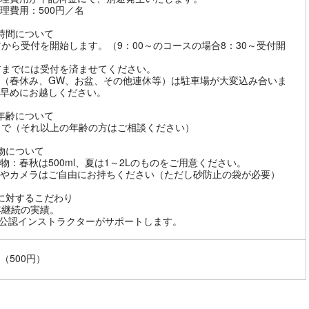
理費用：500円／名
時間について
前から受付を開始します。（9：00～のコースの場合8：30～受付開
前までには受付を済ませてください。
（春休み、GW、お盆、その他連休等）は駐車場が大変込み合いま
早めにお越しください。
年齢について
まで（それ以上の年齢の方はご相談ください）
物について
物：春秋は500ml、夏は1～2Lのものをご用意ください。
やカメラはご自由にお持ちください（ただし砂防止の袋が必要）
に対するこだわり
年継続の実績。
F公認インストラクターがサポートします。
（500円）