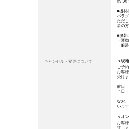
09:3
■機材
パラグ
ただし
者の方
■服装
・運動
・服装
＜現地
キャンセル・変更について
ご予約
お客様
受けま
前日：
当日・
なお、
います
＜オン
お客様
致しま