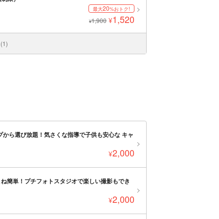
20
最大
%おトク!
1,520
¥
1,900
¥
1)
プから選び放題！気さくな指導で子供も安心な キャ
2,000
¥
こね簡単！プチフォトスタジオで楽しい撮影もでき
2,000
¥