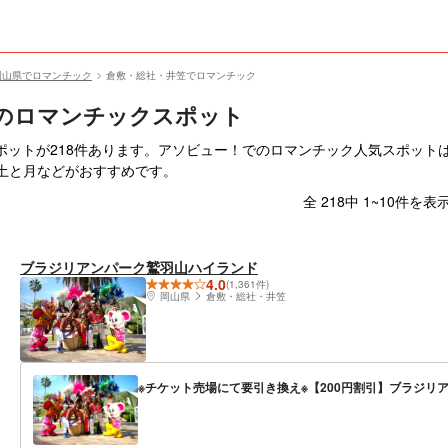
岡山県でロマンチック
倉敷・総社・井笠でロマンチック
のロマンチックスポット
ポットが218件あります。アソビュー！でのロマンチック人気スポット
ry 土と月などがおすすめです。
全 218中 1~10件を表
ブラジリアンパーク鷲羽山ハイランド
4.0
(1,361件)
岡山県
倉敷・総社・井笠
※チケット売場にて要引き換え※【200円割引】ブラジ