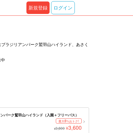
新規登録
ログイン
はブラジリアンパーク鷲羽山ハイランド、あさく
示中
リアンパーク鷲羽山ハイランド（入園＋フリーパス）
8
最大
%おトク!
3,600
¥
3,800
¥