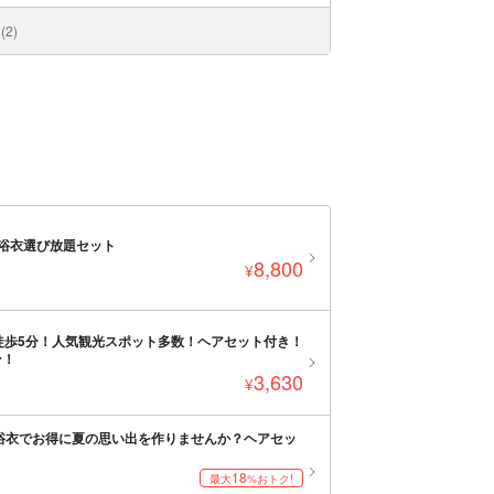
2)
浴衣選び放題セット
8,800
¥
徒歩5分！人気観光スポット多数！ヘアセット付き！
ン！
3,630
¥
A浴衣でお得に夏の思い出を作りませんか？ヘアセッ
18
最大
%おトク!