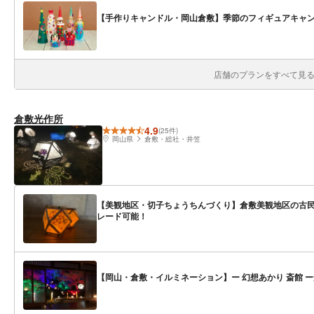
【手作りキャンドル・岡山倉敷】季節のフィギュアキャン
店舗のプランをすべて見る(
倉敷光作所
4.9
(25件)
岡山県
倉敷・総社・井笠
【美観地区・切子ちょうちんづくり】倉敷美観地区の古民
レード可能！
【岡山・倉敷・イルミネーション】ー 幻想あかり 斎館 