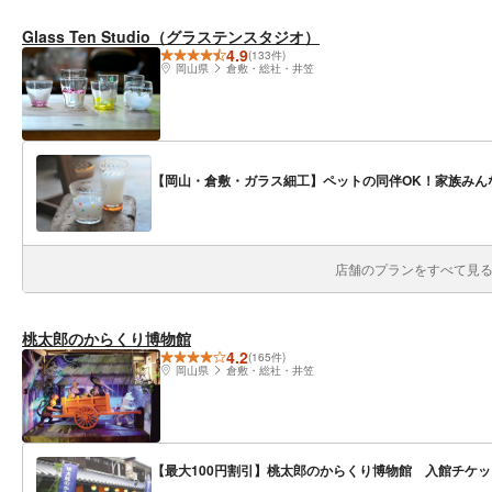
Glass Ten Studio（グラステンスタジオ）
4.9
(133件)
岡山県
倉敷・総社・井笠
【岡山・倉敷・ガラス細工】ペットの同伴OK！家族みん
店舗のプランをすべて見る(
桃太郎のからくり博物館
4.2
(165件)
岡山県
倉敷・総社・井笠
【最大100円割引】桃太郎のからくり博物館 入館チケッ