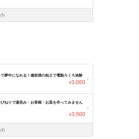
5)
まで夢中になれる！備前焼の粘土で電動ろくろ体験
3,000
¥
手びねりで湯呑み・お茶碗・お皿を作ってみません
3,500
¥
2)