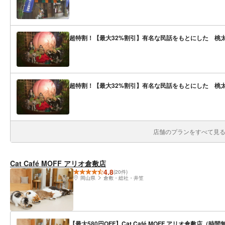
超特割！【最大32%割引】有名な民話をもとにした 桃
超特割！【最大32%割引】有名な民話をもとにした 桃
店舗のプランをすべて見る(
Cat Café MOFF アリオ倉敷店
4.8
(20件)
岡山県
倉敷・総社・井笠
【最大580円OFF】Cat Café MOFF アリオ倉敷店（時