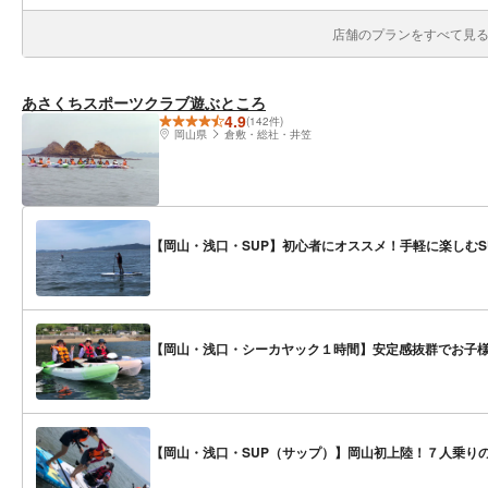
店舗のプランをすべて見る(
あさくちスポーツクラブ遊ぶところ
4.9
(142件)
岡山県
倉敷・総社・井笠
【岡山・浅口・SUP】初心者にオススメ！手軽に楽しむS
【岡山・浅口・シーカヤック１時間】安定感抜群でお子様
【岡山・浅口・SUP（サップ）】岡山初上陸！７人乗りの