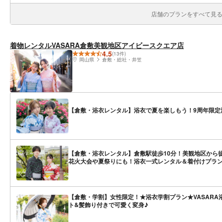
店舗のプランをすべて見る(
着物レンタルVASARA倉敷美観地区アイビースクエア店
4.5
(13件)
岡山県
倉敷・総社・井笠
【倉敷・浴衣レンタル】浴衣で夏を楽しもう！9周年限定
【倉敷・浴衣レンタル】倉敷駅徒歩10分！美観地区から
花火大会や夏祭りにも！浴衣一式レンタル＆着付けプラ
【倉敷・学割】女性限定！★浴衣学割プラン★VASAR
ト&髪飾り付きで可愛く変身♪