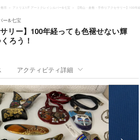
倉敷市
アトリエ1/F アートクレイシルバー&七宝
【岡山・倉敷・手作りアクセサリー】100年
バー&七宝
サリー】100年経っても色褪せない輝
つくろう！
ス
アクティビティ詳細