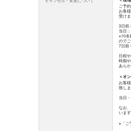
キャンセル・変更について
ご予約
お客様
受けま
3日前
当日：
※10
のでご
7日前
日程や
時期や
あらか
＜オン
お客様
致しま
当日・
なお、
います
※「ご