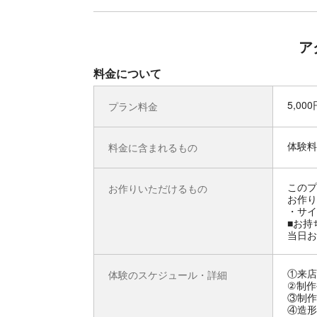
ア
料金について
5,00
プラン料金
体験料
料金に含まれるもの
このプ
お作りいただけるもの
お作り
・サイ
■お持
当日お
①来店
体験のスケジュール・詳細
②制作
③制作
④造形