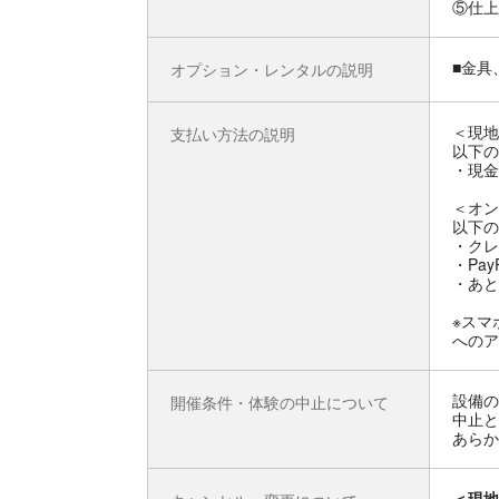
⑤仕上
■金具
オプション・レンタルの説明
＜現地
支払い方法の説明
以下の
・現金
＜オン
以下の
・クレ
・Pay
・あと
※スマ
へのア
設備の
開催条件・体験の中止について
中止と
あらか
＜現地