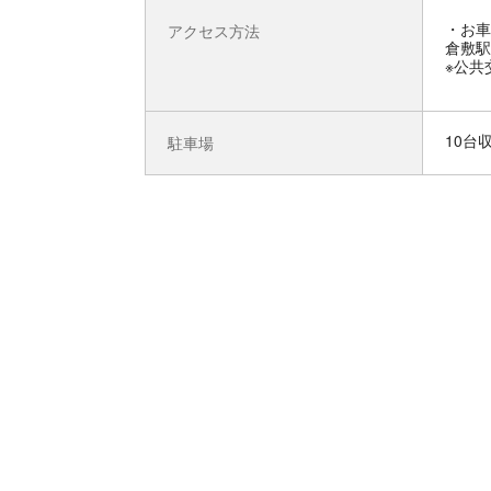
お車
アクセス方法
倉敷駅
※公共
10台
駐車場