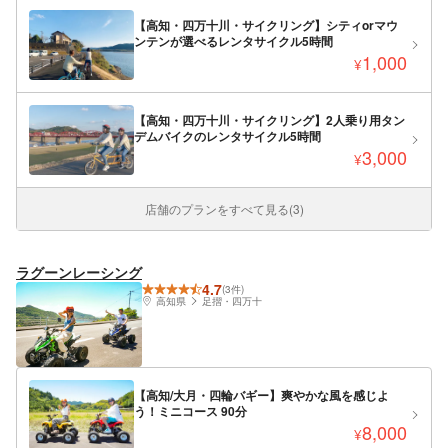
【高知・四万十川・サイクリング】シティorマウ
ンテンが選べるレンタサイクル5時間
1,000
¥
【高知・四万十川・サイクリング】2人乗り用タン
デムバイクのレンタサイクル5時間
3,000
¥
店舗のプランをすべて見る(3)
ラグーンレーシング
4.7
(3件)
高知県
足摺・四万十
【高知/大月・四輪バギー】爽やかな風を感じよ
う！ミニコース 90分
8,000
¥