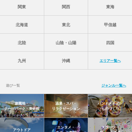
関東
関西
東海
北海道
東北
甲信越
北陸
山陰・山陽
四国
九州
沖縄
エリア一覧へ
遊び一覧
ジャンル一覧へ
遊園地・
温泉・スパ・
ハンドメイド・
テーマパーク・美術館
リラクゼーション
ものづくり
エンタメ・
スポーツ・
アウトドア