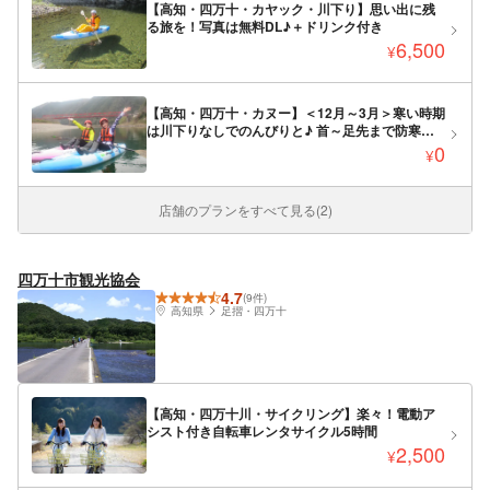
【高知・四万十・カヤック・川下り】思い出に残
る旅を！写真は無料DL♪＋ドリンク付き
6,500
¥
【高知・四万十・カヌー】＜12月～3月＞寒い時期
は川下りなしでのんびりと♪ 首～足先まで防寒グ
ッズ＋画像DLデータ付き ゆっくり四万十川を満
0
¥
喫
店舗のプランをすべて見る(2)
四万十市観光協会
4.7
(9件)
高知県
足摺・四万十
【高知・四万十川・サイクリング】楽々！電動ア
シスト付き自転車レンタサイクル5時間
2,500
¥