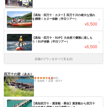
【高知・四万十・カヌー】四万十川の雄大な流れ
を満喫！カヌー体験（半日ツアー）
6,500
¥
【高知・四万十・SUP】大自然で優雅に楽しも
う！SUP体験（半日ツアー）
6,500
¥
店舗のプランをすべて見る(2)
四万十の碧（あお）
4.8
(9件)
高知県
足摺・四万十
【高知四万十・屋形船・乗合】屋形船から四万十
川の自然を堪能！60分遊覧コース