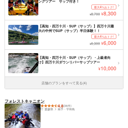
ングツアー サップ付き！
4
最大
%おトク!
8,300
¥
8,700
¥
【高知・四万十川・SUP（サップ）】四万十川最
大の中州でSUP（サップ）半日体験！！
4
最大
%おトク!
6,000
¥
6,300
¥
【高知・四万十川・SUP（サップ）・上級者向
け】四万十川ダウンリバーサップツアー
10,000
¥
店舗のプランをすべて見る(4)
フォレストキャニオン
4.8
(36件)
愛媛県
南予・宇和島