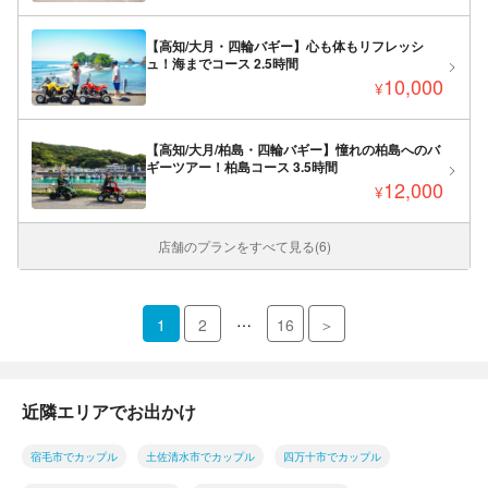
【高知/大月・四輪バギー】心も体もリフレッシ
ュ！海までコース 2.5時間
10,000
¥
【高知/大月/柏島・四輪バギー】憧れの柏島へのバ
ギーツアー！柏島コース 3.5時間
12,000
¥
店舗のプランをすべて見る(6)
…
1
2
16
＞
近隣エリアでお出かけ
宿毛市でカップル
土佐清水市でカップル
四万十市でカップル