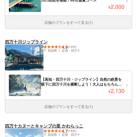
2,000
¥
店舗のプランをすべて見る(1)
四万十川ジップライン
4.9
(10件)
高知県
足摺・四万十
【高知・四万十川・ジップライン】自然の絶景を
眼下に四万十川を横断しよう！大人はもちろん、
お子様でも体験可能♪（当日予約可）
2,130
¥
店舗のプランをすべて見る(1)
四万十カヌーとキャンプの里 かわらっこ
4.7
(19件)
高知県
足摺・四万十