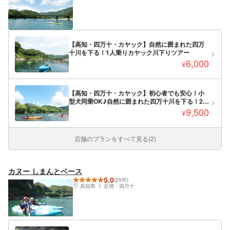
【高知・四万十・カヤック】自然に囲まれた四万
十川を下る！1人乗りカヤック川下りツアー
6,000
¥
【高知・四万十・カヤック】初心者でも安心！小
型犬同乗OK♪自然に囲まれた四万十川を下る！2人
乗りタンデムカヤック
9,500
¥
店舗のプランをすべて見る(2)
カヌー しまんとベース
5.0
(25件)
高知県
足摺・四万十