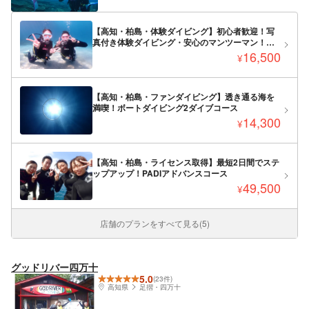
【高知・柏島・体験ダイビング】初心者歓迎！写
真付き体験ダイビング・安心のマンツーマン！柏
島の海の世界を探検しよう！最高の思い出をお持
16,500
¥
ち帰り！
【高知・柏島・ファンダイビング】透き通る海を
満喫！ボートダイビング2ダイブコース
14,300
¥
【高知・柏島・ライセンス取得】最短2日間でステ
ップアップ！PADIアドバンスコース
49,500
¥
店舗のプランをすべて見る(5)
グッドリバー四万十
5.0
(23件)
高知県
足摺・四万十