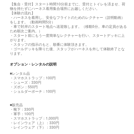
【集合・受付】スタート時間10分前までに、受付とトイレを済ませ、荷
物を持たずにハーネス着用集合場所にお越しください。
【体験の流れ】
・ハーネスを着用し、安全なフライトのためのレクチャー（説明動画）
をします。（動画時間5分）
・車で対岸のスタート地点へ送迎致します。（移動5分。車の定員がある
ため順次ご案内。）
・スタート前にもう一度簡単なレクチャーを行い、スタートデッキに上
がります。
・スタッフの指示のもと、順番に体験頂きます。
・ゴールデッキを降りた後、スタッフがハーネスを外して体験終了とな
ります。
オプション・レンタルの説明
■レンタル品
・スマホストラップ：100円
・シューズ：330円
・ズボン：550円
・ショルダーポーチ：100円
■販売品
・靴下：330円
・軍手：100円
・スマホストラップ：1,000円
・レインウェア（上）：330円
・レインウェア（下）：330円