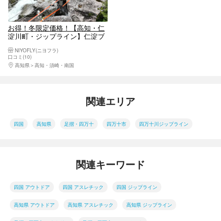
お得！冬限定価格！【高知・仁
淀川町・ジップライン】仁淀ブ
ルーを空中から楽しむ！絶叫吊
NIYOFLY(ニヨフラ)
り橋とジップライン！茶農家が
口コミ(10)
運営するアクテビティ施設！女
高知県
高知・須崎・南国
性、ファミリー、お友達、カッ
プル同士におすすめ
関連エリア
四国
高知県
足摺・四万十
四万十市
四万十川ジップライン
関連キーワード
四国 アウトドア
四国 アスレチック
四国 ジップライン
高知県 アウトドア
高知県 アスレチック
高知県 ジップライン