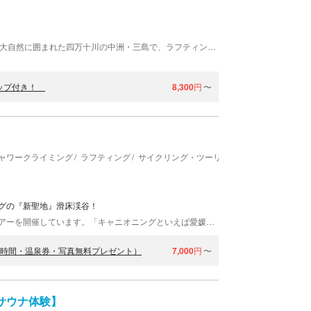
NATURAL GROOVE（ナチュラル・グルーヴ）は、大自然に囲まれた四万十川の中洲・三島で、ラフティングとSUP（サップ）を中心にしたアクティビティを企画しています。 自然の中でゆっくりと過ごせば、自然との一体感が感じられ、リフレッシュできます。ぜひ、四万十川の自然に触れ、忘れられない思い出を一緒に作りましょう！ ・四万十川の中で最も上流でのアクティビティコース！！ 急流とゆるやかな流れが点在し、家族連れから上級者まで楽しめるます。 四万十川の地形が生み出した急流とゆるやかな流れが点在するコースで、小さなお子さん連れから上級者まで、お客様に合わせた幅広いツアーを行なっています。 ・手ぶらで参加できます！！ ラフティングやリバーSUPを急にやりたいと思い立っても、そのまま手ぶらでも参加できます。 事前予約をされた方は準備物を持ってきていただいた方がリーズナブルですが、手ぶらでも大丈夫！こちらで必要な物のレンタルや販売を行っています。 ・ガイド育成と安全なツアーの提供 ラフティングとSUPのツアーには水難救助資格レスキュー3、救命救急資格の学習に加え、ボート操作、救急処置、流水における実践と応用、ツアー実績を積んだガイドが同行いたします。 NATURAL GROOVEでは2011年以来、1000回以上のツアーを実施しており、 コースにおける水位や天候の経験を重ねることで、常に安全を最優先にベストなツアーを提供しています。 また傷害保険にも加入し、万が一に備えて補償できる体制も整えております。 ・三島キャンプ場との連携 NATURAL GROOVEは、三島キャンプ場の敷地内にあり、キャンプ場と連携しています。ツアーに参加したお客様は、キャンプ場のシャワー室とトイレをご利用いただけます。 また、三島キャンプ場での宿泊と合わせたツアーの提案ができるのも私たちならではです。 バンガローやテントでの宿泊、薪や炭、BBQコンロのレンタルなど、ご希望に合わせてサポートさせていただきます。 ご予約時にご相談ください。 2024年春に同キャンプ場はリニューアルオープンし、施設が新しくなり、より快適に過ごせるようになりました。
サップ付き！
8,300
円
〜
ャワークライミング
ラフティング
サイクリング・ツーリング・ポタリング
ングの『新聖地』滑床渓谷！
フォレストキャニオンは、国立公園・滑床渓谷でツアーを開催しています。「キャニオニングといえば愛媛」！？実は、愛媛県はキャニオニングの隠れた穴場なんです！ 独特の渓谷美を堪能しながら、エキサイティングな体験！ 滑床渓谷は国立公園にも指定されている、自然豊かな美しい渓谷。その名の通り地面は花崗岩でつるつるです。日本の滝百選にも選ばれた、全長40m級の『雪輪ノ滝』からのスライダーは文句なし！バランスよくポイントが配置され、キャニオニングのためにあるようなコースは抜群の楽しさです！あの“珍獣ハンター”も訪れました。 美しい渓谷へGO！ 「他の渓谷とは別世界」「滑床の魅力は一言では語れない」と経験者の方は口をそろえて言います。もちろん初心者の方も楽しめます。『ちょっと怖いな』という方や、『体力がないかも』なんて女性の方も心配ご無用！ガイドがしっかりとコースをアレンジします。むしろ男性よりも女性のほうがたくましく遊んでいることも…。 明るいスタッフが、安全第一で皆さんをお待ちしています！全身で楽しみましょう！
3時間・温泉券・写真無料プレゼント）
7,000
円
〜
サウナ体験】