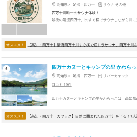
高知県
足摺・四万十
サウナ その他
四万十川唯一のサウナ体験！
オススメ！
四万十カヌーとキャンプの里 かわらっ
6
高知県
足摺・四万十
リバーカヤック
口コミ 19件
オススメ！
【高知・四万十・カヤック】自然に囲まれた四万十川を下る！1人