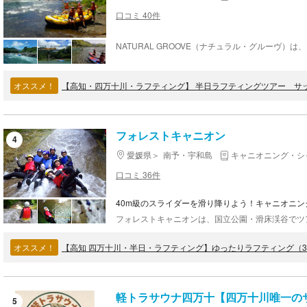
口コミ 40件
オススメ！
【高知・四万十川・ラフティング】 半日ラフティングツアー 
フォレストキャニオン
4
愛媛県
南予・宇和島
キャニオニング・シ
口コミ 36件
40m級のスライダーを滑り降りよう！キャニオニ
オススメ！
【高知 四万十川・半日・ラフティング】ゆったりラフティング（
軽トラサウナ四万十【四万十川唯一の
5