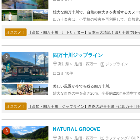
雄大な四万十川で、自然の偉大さを実感するカヌー
オススメ！
【高知・四万十川・川下りカヌー】日本三大清流！四万十川でゆっ
四万十川ジップライン
2
高知県
足摺・四万十
ジップライン
口コミ 10件
美しい風景が今でも残る四万十川。
オススメ！
NATURAL GROOVE
3
高知県
足摺・四万十
ラフティング
SU