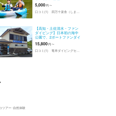
5,000
円
〜
口コミ(1)
四万十楽舎（しまんとがくしゃ）
【高知・土佐清水・ファン
ダイビング】日本初の海中
公園で、2ボートファンダイ
ビング
15,800
円
〜
口コミ(1)
竜串ダイビングセンター
グ
コツアー･自然体験