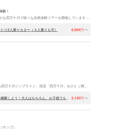
体験！
四万十楽舎は、小学校の校舎を再利用して、自然豊かな四万十川で様々な自然体験ツアーを開催しています。 小学校を再利用した設備で、懐かしい雰囲気を味わう 四万十楽舎は、自然あふれる高知県・四万十川の川沿いにあります。廃校になった小学校の校舎を、受付や集合場所として利用し、四万十川での自然体験ツアーを開催しています。校舎の窓から緑豊かな山々を眺めていると、子供の頃に感じた、夏休み前のワクワク感を思い出します。童心にかえって思いっきり遊んでみませんか。 雄大な大自然を、全身で満喫！ カヌー体験を行う四万十川は、「日本最後の清流」と呼ばれ、「日本の秘境100選」にも選ばれています。護岸工事が施されていない川沿いには、豊かな自然が広がり、昔のままの美しい姿を保っています。水のきれいな四万十川にはカワセミなども生息しています。運が良ければ、野生動物にも会えますよ！ 休みの日には、雄大な大自然を楽しみながらカヌーを漕いでみませんか。お子様や、初心者の方も大歓迎です！
たり2人乗りカヌー（３人乗りも可）
6,500
円
〜
雄大な自然の中を高さ20m、全長約220mを滑空する四万十川ジップライン。清流「四万十川」をひとっ飛び！最高の景色とスリルをお楽しみあれ。 道の駅四万十とおわに併設しているため、食事やお土産も揃う。
【高知・四万十川・ジップライン】自然の絶景を眼下に四万十川を横断しよう！大人はもちろん、お子様でも体験可能♪（当日予約可）
2,130
円
〜
P（サップ）