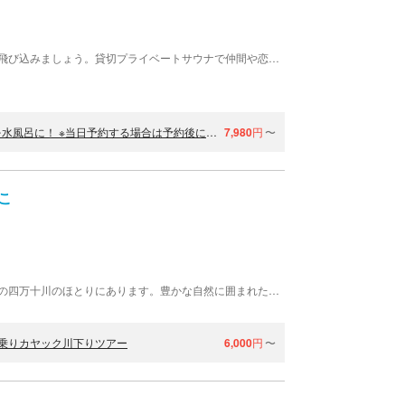
最後の清流四万十川のすぐ横でサウナしながら川に飛び込みましょう。貸切プライベートサウナで仲間や恋人とゆっくり楽しめます。近くには観光名所の沈下橋があり、橋から飛び込んだりもできます！
【高知・四万十】清流四万十川すぐ横で軽トラサウナ、四万十川を水風呂に！ ※当日予約する場合は予約後にすぐお電話、メッセージください
7,980
円
〜
こ
四万十カヌーとキャンプの里かわらっこは、高知県の四万十川のほとりにあります。豊かな自然に囲まれた清流四万十川で、カヌー体験をご提供しています。丁寧な講習付きなので、初めての方ももちろん安心。四万十川のカヌーツーリングに出かけて、大自然を満喫しませんか。ご家族と、ご友人と、皆様でお越しください。
乗りカヤック川下りツアー
6,000
円
〜