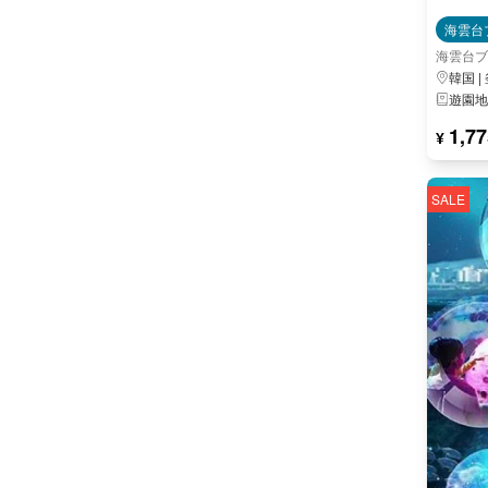
海雲台
海雲台ブ
韓国 |
遊園地
1,77
¥
SALE