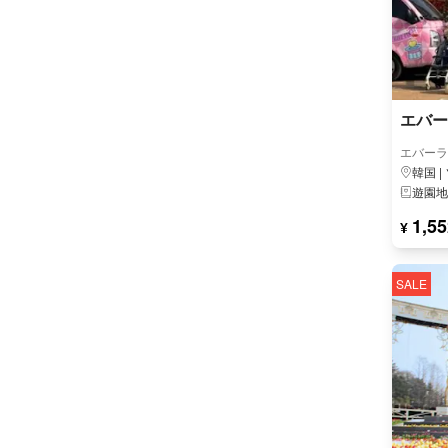
エバー
エバーラ
韓国 |
遊園地
1,55
¥
SALE