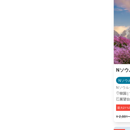
Nソウ
Nソウ
Nソウル
韓国 |
展望台
最大21%
¥ 2,881~