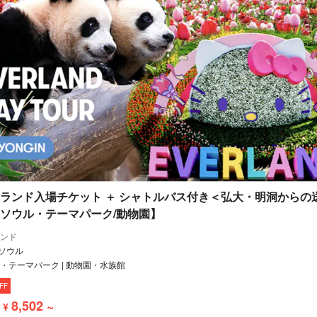
ランド入場チケット ＋ シャトルバス付き＜弘大・明洞からの
ソウル・テーマパーク/動物園】
ンド
 ソウル
・テーマパーク | 動物園・水族館
FF
8,502 ~
¥