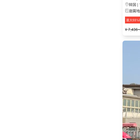
韓国 |
遊園地
最大55%
¥ 7,436~