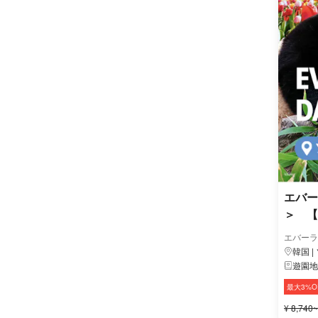
エバー
＞ 【
エバーラ
韓国 |
遊園地
最大3%O
¥ 8,740~