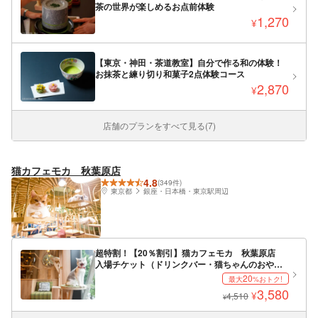
茶の世界が楽しめるお点前体験
1,270
¥
【東京・神田・茶道教室】自分で作る和の体験！
お抹茶と練り切り和菓子2点体験コース
2,870
¥
店舗のプランをすべて見る(7)
猫カフェモカ 秋葉原店
4.8
(349件)
東京都
銀座・日本橋・東京駅周辺
超特割！【20％割引】猫カフェモカ 秋葉原店
入場チケット（ドリンクバー・猫ちゃんのおや
つ）
20
最大
%おトク!
3,580
¥
4,510
¥