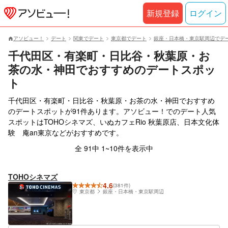
新規登録
ログイン
アソビュー！
デート
関東でデート
東京都でデート
銀座・日本橋・東京駅周辺でデ
千代田区・有楽町・日比谷・秋葉原・お
茶の水・神田でおすすめのデートスポッ
ト
千代田区・有楽町・日比谷・秋葉原・お茶の水・神田でおすすめ
のデートスポットが91件あります。アソビュー！でのデート人気
スポットはTOHOシネマズ、いぬカフェRio 秋葉原店、日本文化体
験 庵an東京などがおすすめです。
全 91中 1~10件を表示中
TOHOシネマズ
4.6
(381件)
東京都
銀座・日本橋・東京駅周辺