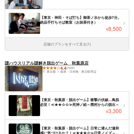
【東京・神田・そば打ち】御茶ノ水から徒歩7分。
絶品手打ちそば教室（お抹茶付き）
8,500
¥
店舗のプランをすべて見る(1)
謎ハウスリアル謎解き脱出ゲーム 秋葉原店
4.4
(76件)
東京都
銀座・日本橋・東京駅周辺
【東京・秋葉原・脱出ゲーム】衝撃の伏線…鳥肌
必至！≪★★☆☆≫死神ノ絵～廃村からの脱出～
3,300
¥
【東京・秋葉原・脱出ゲーム】日常に潜んだ違和
感に気づけるか？！≪★★★☆≫日常ノイズ～謎