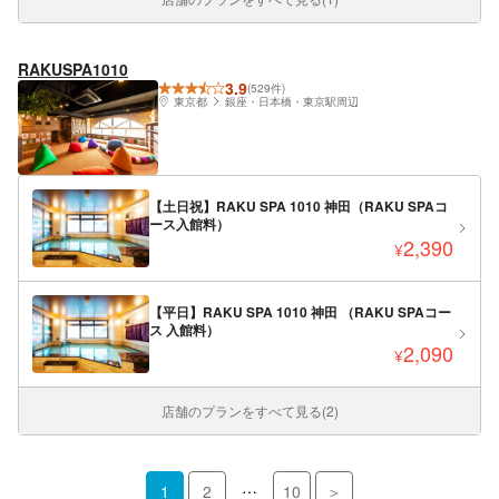
RAKUSPA1010
3.9
(529件)
東京都
銀座・日本橋・東京駅周辺
【土日祝】RAKU SPA 1010 神田（RAKU SPAコ
ース入館料）
2,390
¥
【平日】RAKU SPA 1010 神田 （RAKU SPAコー
ス 入館料）
2,090
¥
店舗のプランをすべて見る(2)
…
1
2
10
＞