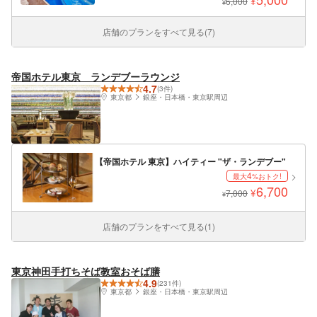
¥
6,000
¥
店舗のプランをすべて見る(7)
帝国ホテル東京 ランデブーラウンジ
4.7
(3件)
東京都
銀座・日本橋・東京駅周辺
【帝国ホテル 東京】ハイティー "ザ・ランデブー"
4
最大
%おトク!
6,700
¥
7,000
¥
店舗のプランをすべて見る(1)
東京神田手打ちそば教室おそば膳
4.9
(231件)
東京都
銀座・日本橋・東京駅周辺