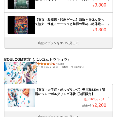
解きシェアハウスからの脱出～
3,300
¥
【東京・秋葉原・脱出ゲーム】頭脳と身体を使っ
て協力！怪盗ミラージュと掌握の聖杯～絶体絶命
逃走劇からの脱出～
3,300
¥
店舗のプランをすべて見る(3)
BOULCOM東京（ボルコムトウキョウ）
4.1
(33件)
東京都
銀座・日本橋・東京駅周辺
【東京・大手町・ボルダリング】天井高5.5m！話
題のジムでボルダリング体験【初回限定】
16
最大
%おトク!
2,200
¥
2,640
¥
店舗のプランをすべて見る(1)