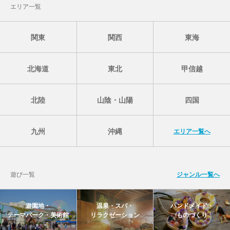
エリア一覧
関東
関西
東海
北海道
東北
甲信越
北陸
山陰・山陽
四国
九州
沖縄
エリア一覧へ
遊び一覧
ジャンル一覧へ
遊園地・
温泉・スパ・
ハンドメイド・
テーマパーク・美術館
リラクゼーション
ものづくり