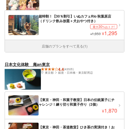
超特割！【30％割引】いぬカフェRio 秋葉原店
（ドリンク飲み放題＋犬おやつ付き）
30
最大
%おトク!
1,295
¥
1,850
¥
店舗のプランをすべて見る(1)
日本文化体験 庵an東京
4.4
(435件)
東京都
銀座・日本橋・東京駅周辺
【東京・神田・和菓子教室】日本の伝統菓子にチ
ャレンジ！練り切り和菓子作り（2個）
1,870
¥
【東京・神田・茶道教室】ひき茶の実演付き！お