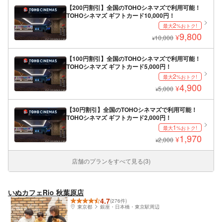
【200円割引】全国のTOHOシネマズで利用可能！
TOHOシネマズ ギフトカード10,000円！
2
最大
%おトク!
9,800
¥
10,000
¥
【100円割引】全国のTOHOシネマズで利用可能！
TOHOシネマズ ギフトカード5,000円！
2
最大
%おトク!
4,900
¥
5,000
¥
【30円割引】全国のTOHOシネマズで利用可能！
TOHOシネマズ ギフトカード2,000円！
1
最大
%おトク!
1,970
¥
2,000
¥
店舗のプランをすべて見る(3)
いぬカフェRio 秋葉原店
4.7
(276件)
東京都
銀座・日本橋・東京駅周辺