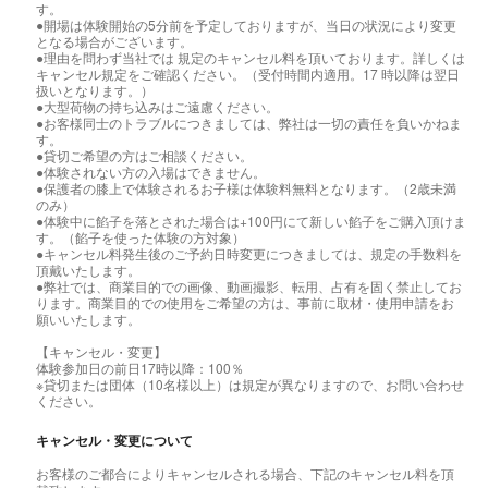
す。
●開場は体験開始の5分前を予定しておりますが、当日の状況により変更
となる場合がございます。
●理由を問わず当社では 規定のキャンセル料を頂いております。詳しくは
キャンセル規定をご確認ください。（受付時間内適用。17 時以降は翌日
扱いとなります。）
●大型荷物の持ち込みはご遠慮ください。
●お客様同士のトラブルにつきましては、弊社は一切の責任を負いかねま
す。
●貸切ご希望の方はご相談ください。
●体験されない方の入場はできません。
●保護者の膝上で体験されるお子様は体験料無料となります。（2歳未満
のみ）
●体験中に餡子を落とされた場合は+100円にて新しい餡子をご購入頂けま
す。（餡子を使った体験の方対象）
●キャンセル料発生後のご予約日時変更につきましては、規定の手数料を
頂戴いたします。
●弊社では、商業目的での画像、動画撮影、転用、占有を固く禁止してお
ります。商業目的での使用をご希望の方は、事前に取材・使用申請をお
願いいたします。
【キャンセル・変更】
体験参加日の前日17時以降：100％
※貸切または団体（10名様以上）は規定が異なりますので、お問い合わせ
ください。
キャンセル・変更について
お客様のご都合によりキャンセルされる場合、下記のキャンセル料を頂