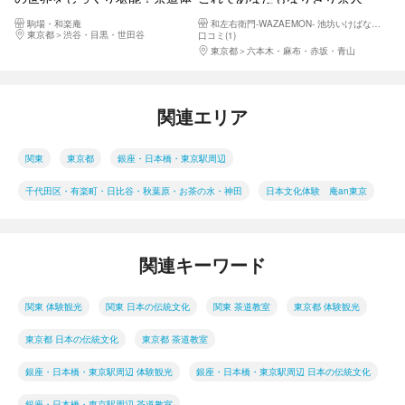
験（濃茶＋薄茶付き）
日本の伝統文化の茶道を楽しく
駒場・和楽庵
和左右衛門-WAZAEMON- 池坊いけばな乃木坂教室
体験しよう！
東京都
渋谷・目黒・世田谷
口コミ(1)
東京都
六本木・麻布・赤坂・青山
関連エリア
関東
東京都
銀座・日本橋・東京駅周辺
千代田区・有楽町・日比谷・秋葉原・お茶の水・神田
日本文化体験 庵an東京
関連キーワード
関東 体験観光
関東 日本の伝統文化
関東 茶道教室
東京都 体験観光
東京都 日本の伝統文化
東京都 茶道教室
銀座・日本橋・東京駅周辺 体験観光
銀座・日本橋・東京駅周辺 日本の伝統文化
銀座・日本橋・東京駅周辺 茶道教室