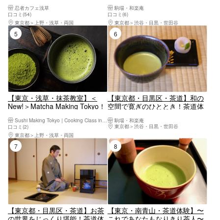
ス 忍者衣装＆ドリンク付き！
（薄茶＋千菓子付き）
忍者カフェ浅草
駒場・和楽庵
60分の忍者道！
口コミ(54)
口コミ(6)
東京都
上野・浅草・両国
東京都
渋谷・目黒・世田谷
5位
6位
【東京・浅草・抹茶教室】＜
【東京都・目黒区・茶道】和の
New!＞Matcha Making Tokyo！
空間で寛ぎのひととき！茶道体
Cooking Class in Japan
験（主菓子+濃茶付き）
Sushi Making Tokyo | Cooking Class in Japan
駒場・和楽庵
東京都
渋谷・目黒・世田谷
口コミ(2)
東京都
上野・浅草・両国
7位
8位
【東京都・目黒区・茶道】お茶
【東京・南青山・茶道体験】〜
の世界をじっくり堪能！茶道体
これであなたもなりきり茶人〜