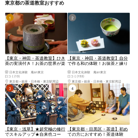
東京都の茶道教室おすすめ
1位
2位
【東京・神田・茶道教室】ひき
【東京・神田・茶道教室】自分
茶の実演付き！お茶の世界が楽
で作る和の体験！お抹茶と練り
しめるお点前体験
切り和菓子2点体験コース
日本文化体験 庵an東京
日本文化体験 庵an東京
口コミ(13)
口コミ(153)
東京都
銀座・日本橋・東京駅周辺
東京都
銀座・日本橋・東京駅周辺
3位
4位
【東京・浅草】★超究極の修行
【東京都・目黒区・茶道】初め
でスキルアップ★自来也コー
ての方におすすめ！茶道体験