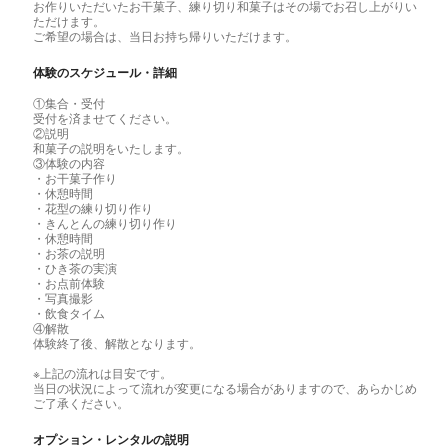
お作りいただいたお干菓子、練り切り和菓子はその場でお召し上がりい
ただけます。
ご希望の場合は、当日お持ち帰りいただけます。
体験のスケジュール・詳細
①集合・受付
受付を済ませてください。
②説明
和菓子の説明をいたします。
③体験の内容
・お干菓子作り
・休憩時間
・花型の練り切り作り
・きんとんの練り切り作り
・休憩時間
・お茶の説明
・ひき茶の実演
・お点前体験
・写真撮影
・飲食タイム
④解散
体験終了後、解散となります。
※上記の流れは目安です。
当日の状況によって流れが変更になる場合がありますので、あらかじめ
ご了承ください。
オプション・レンタルの説明