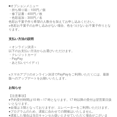
■オプションメニュー
・持ち帰り箱：100円／個
・修了証書：400円／枚
・色彩追加：300円／名
色彩お干菓子作り希望の人数分を加えてお申し込みください。
※色彩お干菓子のお申し込みがない場合、色をつけないお干菓子作りとな
ります。
支払い方法の説明
＜オンライン決済＞
以下のお支払い方法からお選びいただけます。
・クレジットカード
・PayPay
・あと払い(ペイディ)
※スマホアプリのオンライン決済でPayPayをご利用いただくには、最新
版へのアップデートをお願いいたします。
お知らせ
【注意事項】
●予約受付時間は10 時～17 時となります。17 時以降の受付は翌営業日扱
いとなります。
●会場は３階となっておりますが、エレベーターをご利用いただけます。
●プログラムのため、遅延に合わせての開催はいたしません。
●遅延した場合は当日キャンセル扱いとさせていただく場合がございま