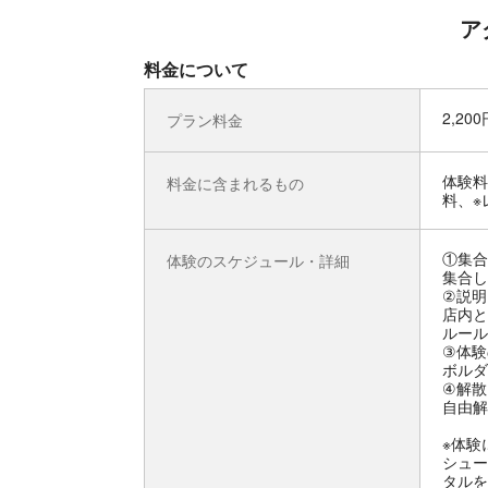
ア
料金について
2,20
プラン料金
体験料
料金に含まれるもの
料、※
①集合
体験のスケジュール・詳細
集合し
②説明
店内と
ルール
③体験
ボルダ
④解散
自由解
※体験
シュー
タルを