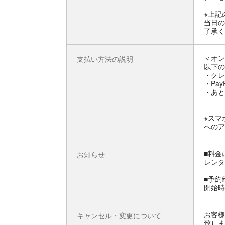
※上記
当日の
了承く
＜オン
支払い方法の説明
以下の
・クレ
・Pay
・あと
※スマ
へのア
■料金
お知らせ
レンタ
■予約
開始時
お客様
キャンセル・変更について
致しま