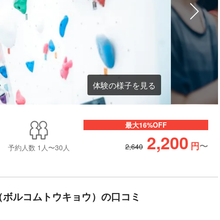
体験の様子を見る
最大16%OFF
2,200
〜
円
2,640
予約人数
1人〜30人
京（ボルコムトウキョウ）の口コミ