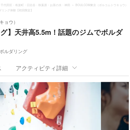
千代田区・有楽町・日比谷・秋葉原・お茶の水・神田
BOULCOM東京（ボルコムトウキョウ）
ダリング体験【初回限定】
ウキョウ）
グ】天井高5.5m！話題のジムでボルダ
ボルダリング
ス
アクティビティ詳細