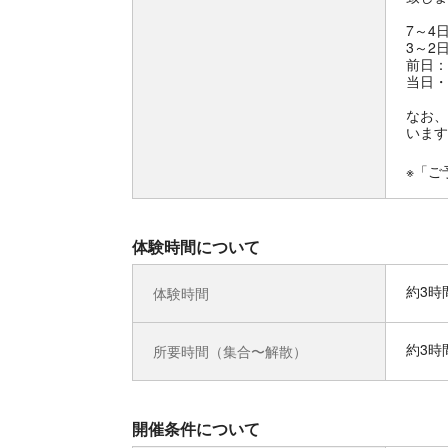
7～4
3～2
前日：
当日・
なお、
います
※「ご
体験時間について
約3時
体験時間
約3時
所要時間（集合〜解散）
開催条件について