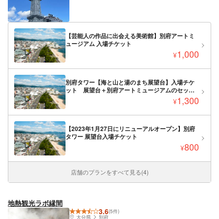
【芸能人の作品に出会える美術館】別府アートミ
ュージアム 入場チケット
1,000
¥
別府タワー【海と山と湯のまち展望台】入場チケ
ット 展望台＋別府アートミュージアムのセット
入場チケット
1,300
¥
【2023年1月27日にリニューアルオープン】別府
タワー 展望台入場チケット
800
¥
店舗のプランをすべて見る(4)
地熱観光ラボ縁間
3.6
(5件)
大分県
別府