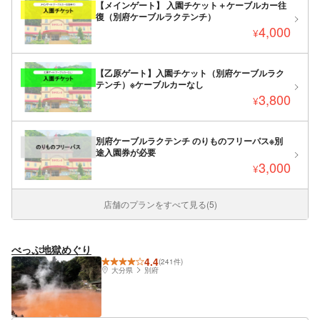
【メインゲート】 入園チケット＋ケーブルカー往
復（別府ケーブルラクテンチ）
4,000
¥
【乙原ゲート】入園チケット（別府ケーブルラク
テンチ）※ケーブルカーなし
3,800
¥
別府ケーブルラクテンチ のりものフリーパス※別
途入園券が必要
3,000
¥
店舗のプランをすべて見る(5)
べっぷ地獄めぐり
4.4
(241件)
大分県
別府