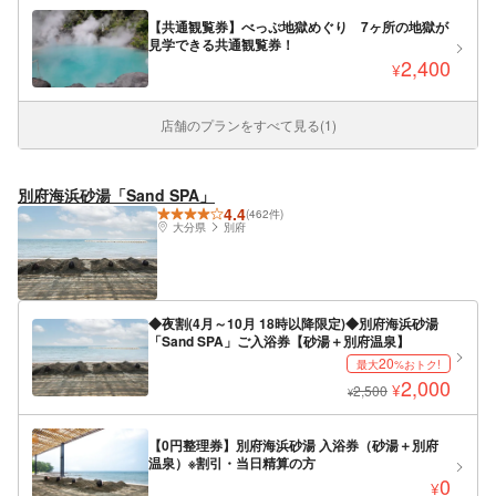
【共通観覧券】べっぷ地獄めぐり 7ヶ所の地獄が
見学できる共通観覧券！
2,400
¥
店舗のプランをすべて見る(1)
別府海浜砂湯「Sand SPA」
4.4
(462件)
大分県
別府
◆夜割(4月～10月 18時以降限定)◆別府海浜砂湯
「Sand SPA」ご入浴券【砂湯＋別府温泉】
20
最大
%おトク!
2,000
¥
2,500
¥
【0円整理券】別府海浜砂湯 入浴券（砂湯＋別府
温泉）※割引・当日精算の方
0
¥