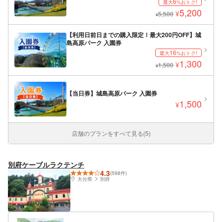
6
最大
%おトク!
5,200
¥
5,500
¥
【利用日前日までの購入限定！最大200円OFF】城
島高原パーク 入園券
16
最大
%おトク!
1,300
¥
1,500
¥
【当日券】城島高原パーク 入園券
1,500
¥
店舗のプランをすべて見る(5)
別府ケーブルラクテンチ
4.3
(598件)
大分県
別府