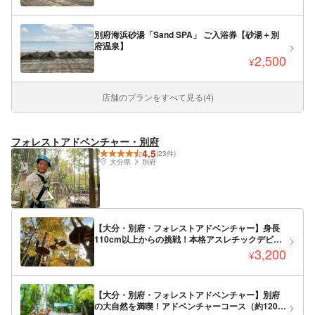
別府海浜砂湯「Sand SPA」 ご入浴券【砂湯＋別
府温泉】
2,500
¥
店舗のプランをすべて見る(4)
フォレストアドベンチャー・別府
4.5
(23件)
大分県
別府
【大分・別府・フォレストアドベンチャー】身長
110cm以上からの挑戦！本格アスレチックデビュ
ーならキャノピーコース（約60分）
3,200
¥
【大分・別府・フォレストアドベンチャー】別府
の大自然を満喫！アドベンチャーコース（約120