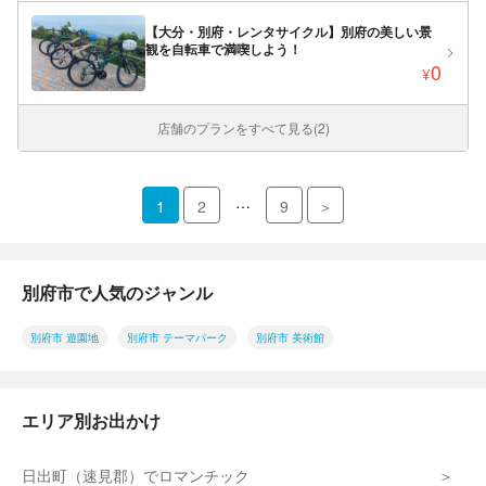
【大分・別府・レンタサイクル】別府の美しい景
観を自転車で満喫しよう！
0
¥
店舗のプランをすべて見る(2)
…
1
2
9
＞
別府市で人気のジャンル
別府市 遊園地
別府市 テーマパーク
別府市 美術館
エリア別お出かけ
日出町（速見郡）でロマンチック