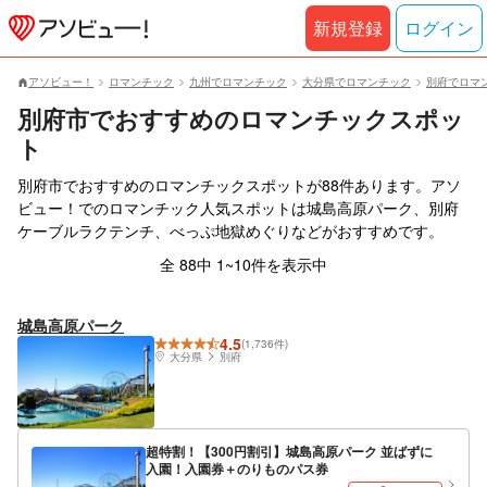
新規登録
ログイン
アソビュー！
ロマンチック
九州でロマンチック
大分県でロマンチック
別府でロマ
別府市でおすすめのロマンチックスポッ
ト
別府市でおすすめのロマンチックスポットが88件あります。アソ
ビュー！でのロマンチック人気スポットは城島高原パーク、別府
ケーブルラクテンチ、べっぷ地獄めぐりなどがおすすめです。
全 88中 1~10件を表示中
城島高原パーク
4.5
(1,736件)
大分県
別府
超特割！【300円割引】城島高原パーク 並ばずに
入園！入園券＋のりものパス券