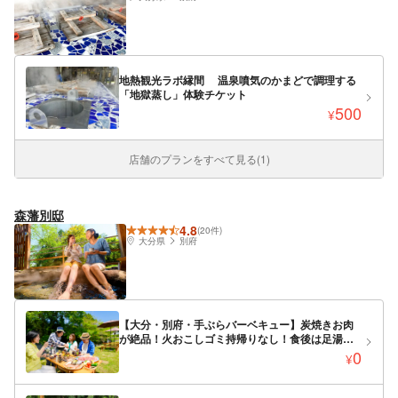
地熱観光ラボ縁間 温泉噴気のかまどで調理する
「地獄蒸し」体験チケット
500
¥
店舗のプランをすべて見る(1)
森藩別邸
4.8
(20件)
大分県
別府
【大分・別府・手ぶらバーベキュー】炭焼きお肉
が絶品！火おこしゴミ持帰りなし！食後は足湯に
浸かりながらほっこり一息。
0
¥