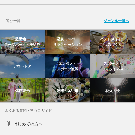
遊び一覧
ジャンル一覧へ
遊園地・
温泉・スパ・
ハンドメイド・
テーマパーク・美術館
リラクゼーション
ものづくり
エンタメ・
スポーツ・
アウトドア
スポーツ観戦
フィットネス
体験観光
趣味・習い事
花火大会
よくある質問・初心者ガイド
はじめての方へ