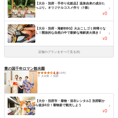
【大分・別府・手作り化粧品】温泉由来の成分た
っぷり。オリジナルコスメ作り（1個）
0
¥
【大分・別府・海鮮BBQ】火おこしゴミ持帰りな
し！開放的な自然の中で新鮮な海鮮炭火焼き！
0
¥
店舗のプランをすべて見る(6)
豊の国千年ロマン観光圏
4.8
(12件)
大分県
別府
【大分・別府市・着物・浴衣レンタル】別府駅か
ら徒歩5分！着物姿で観光しよう
0
¥