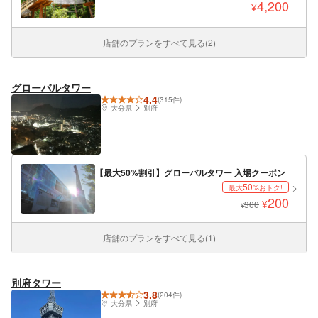
分）
4,200
¥
店舗のプランをすべて見る(2)
グローバルタワー
4.4
(315件)
大分県
別府
【最大50%割引】グローバルタワー 入場クーポン
50
最大
%おトク!
200
¥
300
¥
店舗のプランをすべて見る(1)
別府タワー
3.8
(204件)
大分県
別府