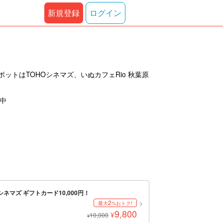
新規登録
ログイン
トはTOHOシネマズ、いぬカフェRio 秋葉原
示中
ネマズ ギフトカード10,000円！
2
最大
%おトク!
9,800
¥
10,000
¥