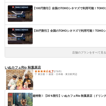
【100円割引】全国のTOHOシネマズで利用可能！TOHOシ
【30円割引】全国のTOHOシネマズで利用可能！TOHOシ
店舗のプランをすべて見る(
いぬカフェRio 秋葉原店
4.7
(276件)
東京都
銀座・日本橋・東京駅周辺
超特割！【30％割引】いぬカフェRio 秋葉原店（ドリ