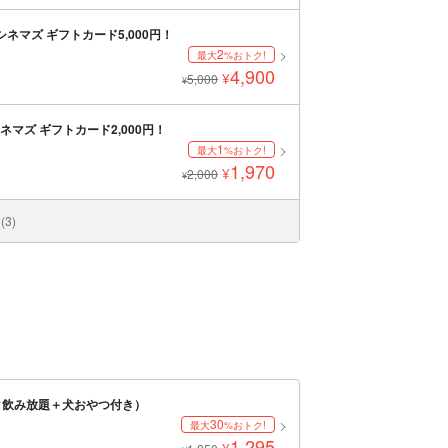
ネマズ ギフトカード5,000円！
2
最大
%おトク!
4,900
¥
5,000
¥
ネマズ ギフトカード2,000円！
1
最大
%おトク!
1,970
¥
2,000
¥
3)
ンク飲み放題＋犬おやつ付き）
30
最大
%おトク!
1,295