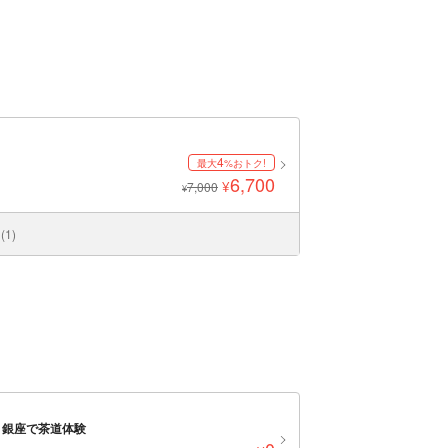
4
最大
%おトク!
6,700
¥
7,000
¥
1)
。銀座で茶道体験