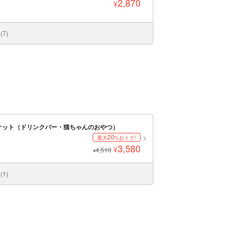
2,870
¥
7)
ケット（ドリンクバー・猫ちゃんのおやつ）
20
最大
%おトク!
3,580
¥
4,510
¥
1)