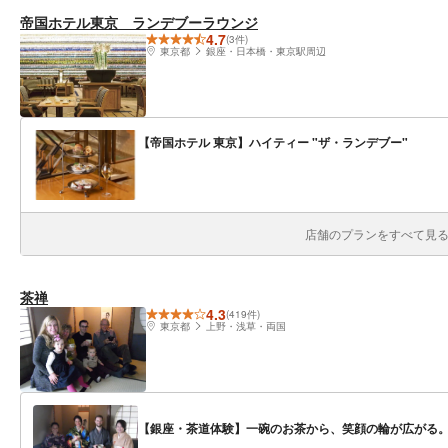
帝国ホテル東京 ランデブーラウンジ
4.7
(3件)
東京都
銀座・日本橋・東京駅周辺
【帝国ホテル 東京】ハイティー "ザ・ランデブー"
店舗のプランをすべて見る(
茶禅
4.3
(419件)
東京都
上野・浅草・両国
【銀座・茶道体験】一碗のお茶から、笑顔の輪が広がる