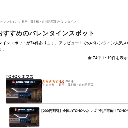
でバレンタイン
銀座・日本橋・東京駅周辺でバレンタイン
おすすめのバレンタインスポット
インスポットが74件あります。アソビュー！でのバレンタイン人気スポッ
す。
全 74中 1~10件を表
TOHOシネマズ
4.6
(381件)
東京都
銀座・日本橋・東京駅周辺
【200円割引】全国のTOHOシネマズで利用可能！TOHOシ