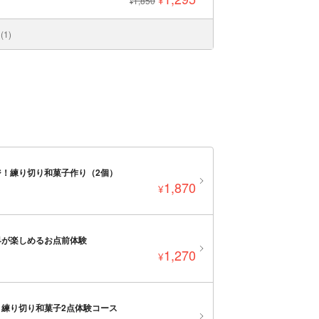
¥
1,850
¥
1)
！練り切り和菓子作り（2個）
1,870
¥
界が楽しめるお点前体験
1,270
¥
練り切り和菓子2点体験コース