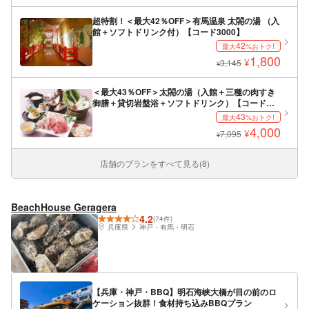
超特割！＜最大42％OFF＞有馬温泉 太閤の湯 （入
館＋ソフトドリンク付）【コード3000】
42
最大
%おトク!
1,800
¥
3,145
¥
＜最大43％OFF＞太閤の湯（入館＋三種の肉すき
御膳＋貸切岩盤浴＋ソフトドリンク）【コード
267】
43
最大
%おトク!
4,000
¥
7,095
¥
店舗のプランをすべて見る(8)
BeachHouse Geragera
4.2
(74件)
兵庫県
神戸・有馬・明石
【兵庫・神戸・BBQ】明石海峡大橋が目の前のロ
ケーション抜群！食材持ち込みBBQプラン