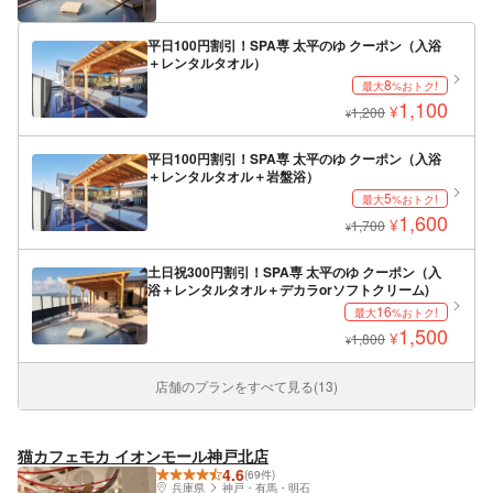
平日100円割引！SPA専 太平のゆ クーポン（入浴
＋レンタルタオル）
8
最大
%おトク!
1,100
¥
1,200
¥
平日100円割引！SPA専 太平のゆ クーポン（入浴
＋レンタルタオル＋岩盤浴）
5
最大
%おトク!
1,600
¥
1,700
¥
土日祝300円割引！SPA専 太平のゆ クーポン（入
浴＋レンタルタオル＋デカラorソフトクリーム)
16
最大
%おトク!
1,500
¥
1,800
¥
店舗のプランをすべて見る(13)
猫カフェモカ イオンモール神戸北店
4.6
(69件)
兵庫県
神戸・有馬・明石