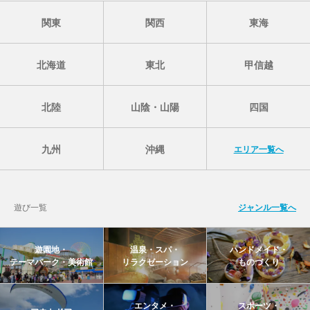
関東
関西
東海
北海道
東北
甲信越
北陸
山陰・山陽
四国
九州
沖縄
エリア一覧へ
遊び一覧
ジャンル一覧へ
遊園地・
温泉・スパ・
ハンドメイド・
テーマパーク・美術館
リラクゼーション
ものづくり
エンタメ・
スポーツ・