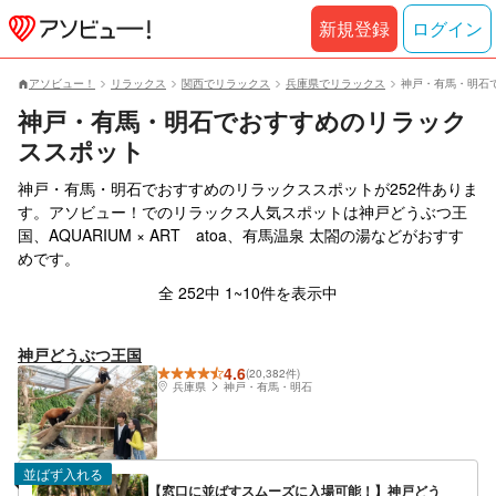
新規登録
ログイン
アソビュー！
リラックス
関西でリラックス
兵庫県でリラックス
神戸・有馬・明石
神戸・有馬・明石でおすすめのリラック
ススポット
神戸・有馬・明石でおすすめのリラックススポットが252件ありま
す。アソビュー！でのリラックス人気スポットは神戸どうぶつ王
国、AQUARIUM × ART atoa、有馬温泉 太閤の湯などがおすす
めです。
全 252中 1~10件を表示中
神戸どうぶつ王国
4.6
(20,382件)
兵庫県
神戸・有馬・明石
並ばず入れる
【窓口に並ばすスムーズに入場可能！】神戸どう