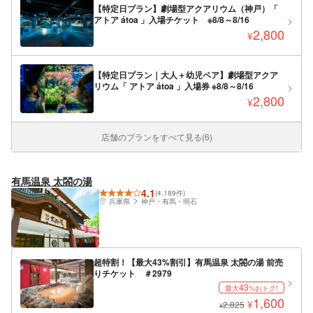
【特定日プラン】劇場型アクアリウム（神戸）「
アトア átoa 」入場チケット ※8/8～8/16
2,800
¥
【特定日プラン｜大人＋幼児ペア】劇場型アクア
リウム「 アトア átoa 」入場券 ※8/8～8/16
2,800
¥
店舗のプランをすべて見る(6)
有馬温泉 太閤の湯
4.1
(4,189件)
兵庫県
神戸・有馬・明石
超特割！【最大43%割引】有馬温泉 太閤の湯 前売
りチケット ＃2979
43
最大
%おトク!
1,600
¥
2,825
¥