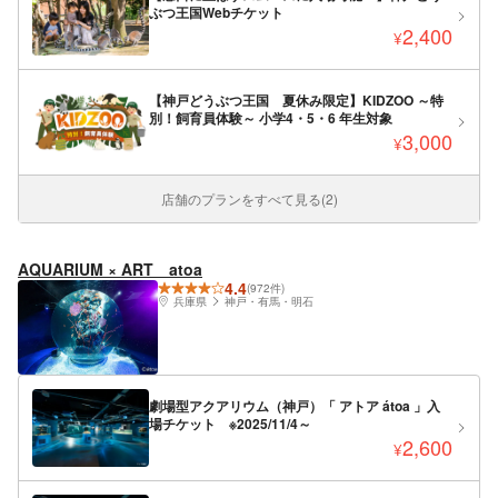
ぶつ王国Webチケット
2,400
¥
【神戸どうぶつ王国 夏休み限定】KIDZOO ～特
別！飼育員体験～ 小学4・5・6 年生対象
3,000
¥
店舗のプランをすべて見る(2)
AQUARIUM × ART atoa
4.4
(972件)
兵庫県
神戸・有馬・明石
劇場型アクアリウム（神戸）「 アトア átoa 」入
場チケット ※2025/11/4～
2,600
¥