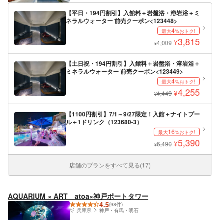
【平日・194円割引】入館料＋岩盤浴・溶岩浴＋ミ
ネラルウォーター 前売クーポン<123448>
4
最大
%おトク!
3,815
¥
4,009
¥
【土日祝・194円割引】入館料＋岩盤浴・溶岩浴＋
ミネラルウォーター 前売クーポン<123449>
4
最大
%おトク!
4,255
¥
4,449
¥
【1100円割引】7/1～9/27限定！入館＋ナイトプー
ル＋1ドリンク（123680-3）
16
最大
%おトク!
5,390
¥
6,490
¥
店舗のプランをすべて見る(17)
AQUARIUM × ART atoa×神戸ポートタワー
4.5
(98件)
兵庫県
神戸・有馬・明石