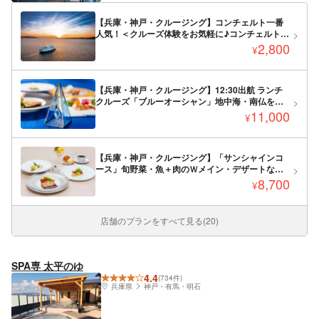
【兵庫・神戸・クルージング】コンチェルト一番
人気！＜クルーズ体験をお気軽に♪コンチェルト★
クルーズのみプラン＞選べるソフトドリンク1杯
2,800
¥
付・1日4便から選択(ランチorティーorトワイライ
トorナイト)
【兵庫・神戸・クルージング】12:30出航 ランチ
クルーズ「ブルーオーシャン」地中海・南仏を感
じる料理など全5品
11,000
¥
【兵庫・神戸・クルージング】「サンシャインコ
ース」旬野菜・魚＋肉のＷメイン・デザートなど
全5品！特別な空間で贅沢なフレンチを♪
8,700
¥
店舗のプランをすべて見る(20)
SPA専 太平のゆ
4.4
(734件)
兵庫県
神戸・有馬・明石