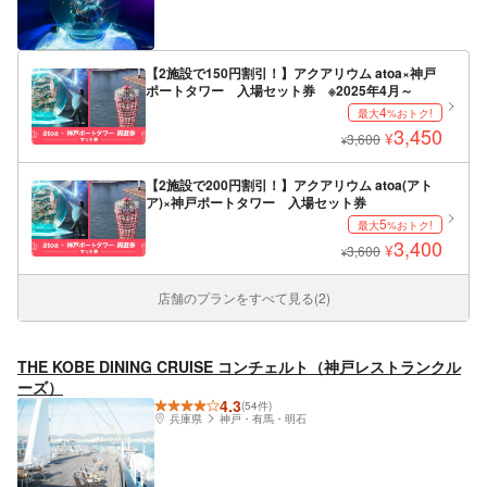
【2施設で150円割引！】アクアリウム atoa×神戸
ポートタワー 入場セット券 ※2025年4月～
4
最大
%おトク!
3,450
¥
3,600
¥
【2施設で200円割引！】アクアリウム atoa(アト
ア)×神戸ポートタワー 入場セット券
5
最大
%おトク!
3,400
¥
3,600
¥
店舗のプランをすべて見る(2)
THE KOBE DINING CRUISE コンチェルト（神戸レストランクル
ーズ）
4.3
(54件)
兵庫県
神戸・有馬・明石