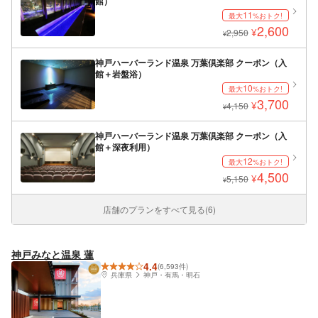
館）
11
最大
%おトク!
2,600
¥
2,950
¥
神戸ハーバーランド温泉 万葉倶楽部 クーポン（入
館＋岩盤浴）
10
最大
%おトク!
3,700
¥
4,150
¥
神戸ハーバーランド温泉 万葉倶楽部 クーポン（入
館＋深夜利用）
12
最大
%おトク!
4,500
¥
5,150
¥
店舗のプランをすべて見る(6)
神戸みなと温泉 蓮
4.4
(6,593件)
兵庫県
神戸・有馬・明石