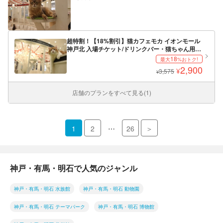
超特割！【18%割引】猫カフェモカ イオンモール
神戸北 入場チケット/ドリンクバー・猫ちゃん用お
やつ
18
最大
%おトク!
2,900
¥
3,575
¥
店舗のプランをすべて見る(1)
…
1
2
26
＞
神戸・有馬・明石で人気のジャンル
神戸・有馬・明石 水族館
神戸・有馬・明石 動物園
神戸・有馬・明石 テーマパーク
神戸・有馬・明石 博物館