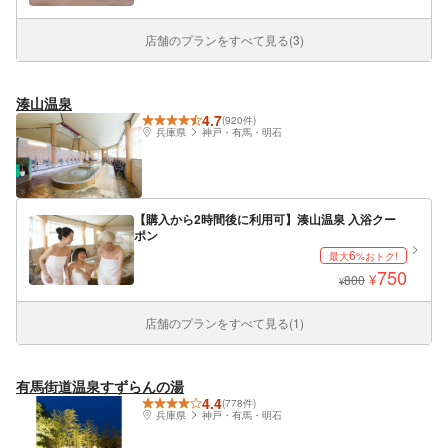
店舗のプランをすべて見る(3)
湊山温泉
4.7
(920件)
兵庫県
神戸・有馬・明石
【購入から2時間後に利用可】湊山温泉 入浴クー
ポン
6
最大
%おトク!
750
¥
800
¥
店舗のプランをすべて見る(1)
有馬街道温泉すずらんの湯
4.4
(778件)
兵庫県
神戸・有馬・明石