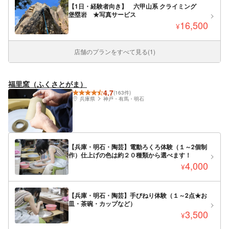
【1日・経験者向き】 六甲山系 クライミング
堡塁岩 ★写真サービス
16,500
¥
店舗のプランをすべて見る(1)
福里窯（ふくさとがま）
4.7
(163件)
兵庫県
神戸・有馬・明石
【兵庫・明石・陶芸】電動ろくろ体験（１～2個制
作）仕上げの色は約２０種類から選べます！
4,000
¥
【兵庫・明石・陶芸】手びねり体験（１～2点★お
皿・茶碗・カップなど）
3,500
¥