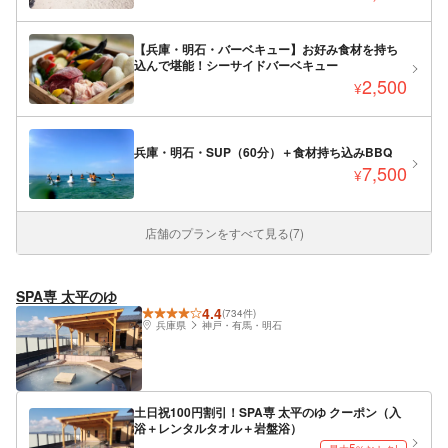
【兵庫・明石・バーベキュー】お好み食材を持ち
込んで堪能！シーサイドバーベキュー
2,500
¥
兵庫・明石・SUP（60分）＋食材持ち込みBBQ
7,500
¥
店舗のプランをすべて見る(7)
SPA専 太平のゆ
4.4
(734件)
兵庫県
神戸・有馬・明石
土日祝100円割引！SPA専 太平のゆ クーポン（入
浴＋レンタルタオル＋岩盤浴）
5