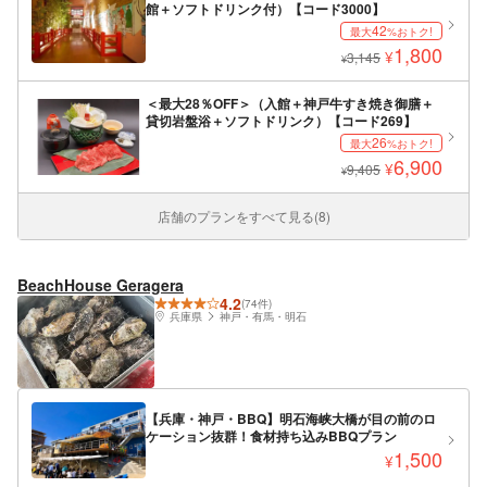
館＋ソフトドリンク付）【コード3000】
42
最大
%おトク!
1,800
¥
3,145
¥
＜最大28％OFF＞（入館＋神戸牛すき焼き御膳＋
貸切岩盤浴＋ソフトドリンク）【コード269】
26
最大
%おトク!
6,900
¥
9,405
¥
店舗のプランをすべて見る(8)
BeachHouse Geragera
4.2
(74件)
兵庫県
神戸・有馬・明石
【兵庫・神戸・BBQ】明石海峡大橋が目の前のロ
ケーション抜群！食材持ち込みBBQプラン
1,500
¥