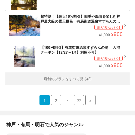
超特割！【最大16%割引】四季や風情を楽しむ神
戸最大級の露天風呂 有馬街道温泉すずらんの
湯 入浴券
16
最大
%おトク!
900
¥
1,000
¥
【100円割引】有馬街道温泉すずらんの湯 入浴
クーポン【12/27～1/4】利用不可】
16
最大
%おトク!
900
¥
1,000
¥
店舗のプランをすべて見る(2)
…
1
2
27
＞
神戸・有馬・明石で人気のジャンル