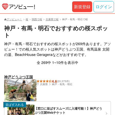
新規登録
ログイン
アソビュー！
桜
関西で桜
兵庫県で桜
神戸・有馬・明石で桜
神戸・有馬・明石でおすすめの桜スポッ
ト
神戸・有馬・明石でおすすめの桜スポットが269件あります。アソ
ビュー！での桜人気スポットは神戸どうぶつ王国、有馬温泉 太閤
の湯、BeachHouse Gerageraなどがおすすめです。
全 269中 1~10件を表示中
神戸どうぶつ王国
4.6
(20,375件)
兵庫県
神戸・有馬・明石
並ばず入れる
【窓口に並ばすスムーズに入場可能！】神戸どう
ぶつ王国Webチケット