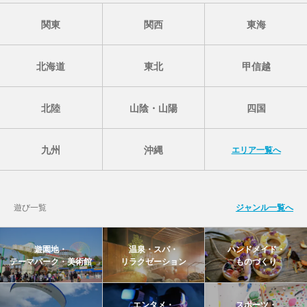
関東
関西
東海
北海道
東北
甲信越
北陸
山陰・山陽
四国
九州
沖縄
エリア一覧へ
遊び一覧
ジャンル一覧へ
遊園地・
温泉・スパ・
ハンドメイド・
テーマパーク・美術館
リラクゼーション
ものづくり
エンタメ・
スポーツ・