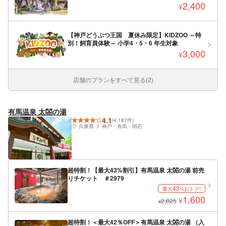
2,400
¥
【神戸どうぶつ王国 夏休み限定】KIDZOO ～特
別！飼育員体験～ 小学4・5・6 年生対象
3,000
¥
店舗のプランをすべて見る(2)
有馬温泉 太閤の湯
4.1
(4,187件)
兵庫県
神戸・有馬・明石
超特割！【最大43%割引】有馬温泉 太閤の湯 前売
りチケット ＃2979
43
最大
%おトク!
1,600
¥
2,825
¥
超特割！＜最大42％OFF＞有馬温泉 太閤の湯 （入