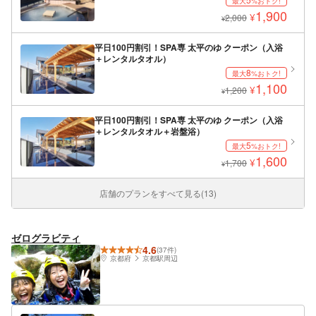
最大
%おトク!
1,900
¥
2,000
¥
平日100円割引！SPA専 太平のゆ クーポン（入浴
＋レンタルタオル）
8
最大
%おトク!
1,100
¥
1,200
¥
平日100円割引！SPA専 太平のゆ クーポン（入浴
＋レンタルタオル＋岩盤浴）
5
最大
%おトク!
1,600
¥
1,700
¥
店舗のプランをすべて見る(13)
ゼログラビティ
4.6
(37件)
京都府
京都駅周辺