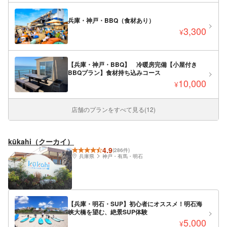
兵庫・神戸・BBQ（食材あり）
3,300
¥
【兵庫・神戸・BBQ】 冷暖房完備【小屋付き
BBQプラン】食材持ち込みコース
10,000
¥
店舗のプランをすべて見る(12)
kūkahi（クーカイ）
4.9
(286件)
兵庫県
神戸・有馬・明石
【兵庫・明石・SUP】初心者にオススメ！明石海
峡大橋を望む、絶景SUP体験
5,000
¥