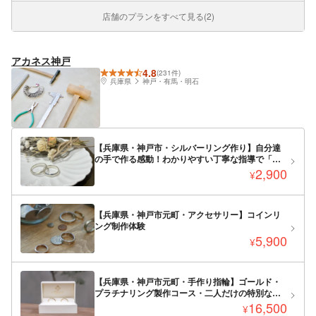
店舗のプランをすべて見る(2)
アカネス神戸
4.8
(231件)
兵庫県
神戸・有馬・明石
【兵庫県・神戸市・シルバーリング作り】自分達
の手で作る感動！わかりやすい丁寧な指導で「思
い出と共に」一品物作り
2,900
¥
【兵庫県・神戸市元町・アクセサリー】コインリ
ング制作体験
5,900
¥
【兵庫県・神戸市元町・手作り指輪】ゴールド・
プラチナリング製作コース・二人だけの特別な指
輪を作ろう！結婚指輪（1個）
16,500
¥