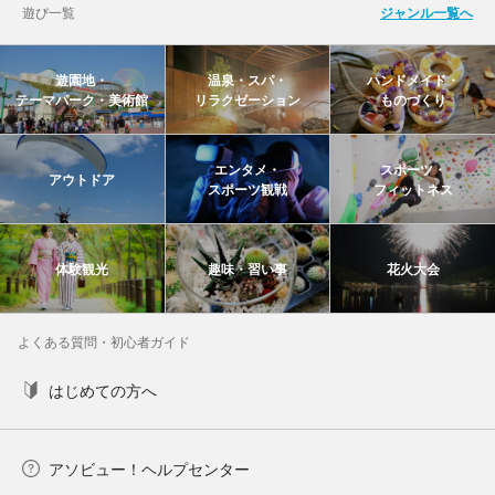
遊び一覧
ジャンル一覧へ
遊園地・
温泉・スパ・
ハンドメイド・
テーマパーク・美術館
リラクゼーション
ものづくり
エンタメ・
スポーツ・
アウトドア
スポーツ観戦
フィットネス
体験観光
趣味・習い事
花火大会
よくある質問・初心者ガイド
はじめての方へ
アソビュー！ヘルプセンター