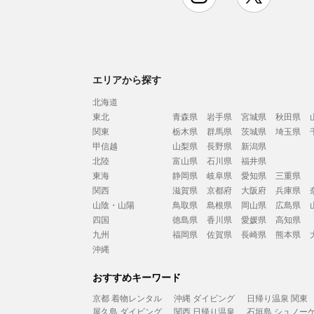
エリアから探す
北海道
東北
青森県
岩手県
宮城県
秋田県
関東
栃木県
群馬県
茨城県
埼玉県
甲信越
山梨県
長野県
新潟県
北陸
富山県
石川県
福井県
東海
静岡県
岐阜県
愛知県
三重県
関西
滋賀県
京都府
大阪府
兵庫県
山陰・山陽
鳥取県
島根県
岡山県
広島県
四国
徳島県
香川県
愛媛県
高知県
九州
福岡県
佐賀県
長崎県
熊本県
沖縄
おすすめキーワード
京都 着物レンタル
沖縄 ダイビング
日帰り温泉 関東
屋久島 ダイビング
関西 日帰り温泉
石垣島 シュノー