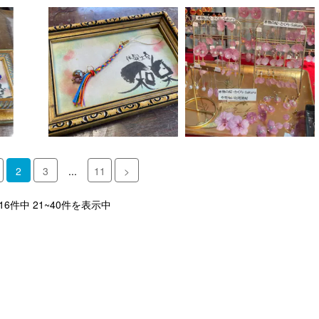
2
3
...
11
>
216件中 21~40件を表示中