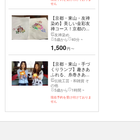
せん
【京都・東山・友禅
染め】美しい金彩友
禅コース！京都の...
友禅染め
5歳から
40分 ~
1,500
円
〜
【京都・東山・手づ
くりランプ】趣きあ
ふれる、糸巻きあ...
伝統工芸・和雑貨 そ
の他
5歳から
1時間 ~
現在予約を受け付けておりま
せん