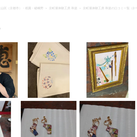
東山区（京都市）・祇園・嵯峨野
京町屋体験工房 和楽
京町屋体験工房 和楽の口コミ一覧（2
）