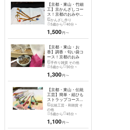
【京都・東山・竹細
工】京かんざしコー
ス！京都のおみや...
かんざし作り
5歳から
40分 ~
1,500
円
〜
【京都・東山・お
香】調香・匂い袋コ
ース！京都のおみ
や...
手作り雑貨 その他
5歳から
30分 ~
1,300
円
〜
【京都・東山・伝統
工芸】簡単・組ひも
ストラップコース...
伝統工芸・和雑貨 そ
の他
5歳から
45分 ~
1,100
円
〜