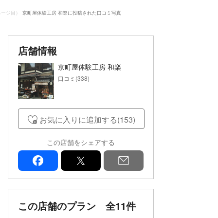
ページ目）
京町屋体験工房 和楽に投稿された口コミ写真
店舗情報
京町屋体験工房 和楽
口コミ(338)
お気に入りに追加する(153)
この店舗をシェアする
facebook
x
mail
この店舗のプラン
全11件