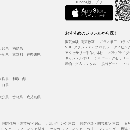
iPhone版アプリ
おすすめのジャンルから探す
陶芸体験･陶芸教室
ガラス細工･ガラス
SUP･スタンドアップパドル
ダイビン
山形県
福島県
アクセサリー手作り体験
パラグライダ
千葉県
東京都
神奈川県
キャンドル作り
シルバーアクセサリー
着物・浴衣レンタル
脱出ゲーム
バ
奈良県
和歌山県
山口県
大分県
宮崎県
鹿児島県
陶芸体験・陶芸教室 関西
ボルダリング 東京
陶芸体験・陶芸教室 東京
石
ケリング
ラフティング 関東
ニセコ ラフティング
水上 ラフティング
横浜