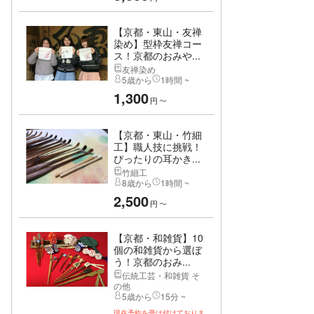
【京都・東山・友禅
染め】型枠友禅コー
ス！京都のおみや...
友禅染め
5歳から
1時間 ~
1,300
円
〜
【京都・東山・竹細
工】職人技に挑戦！
ぴったりの耳かき...
竹細工
8歳から
1時間 ~
2,500
円
〜
【京都・和雑貨】10
個の和雑貨から選ぼ
う！京都のおみ...
伝統工芸・和雑貨 そ
の他
5歳から
15分 ~
現在予約を受け付けておりま