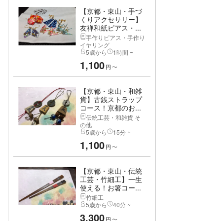
【京都・東山・手づ
くりアクセサリー】
友禅和紙ピアス・...
手作りピアス・手作り
イヤリング
5歳から
1時間 ~
1,100
円
〜
【京都・東山・和雑
貨】古銭ストラップ
コース！京都のお...
伝統工芸・和雑貨 そ
の他
5歳から
15分 ~
1,100
円
〜
【京都・東山・伝統
工芸・竹細工】一生
使える！お箸コー...
竹細工
5歳から
40分 ~
3,300
円
〜