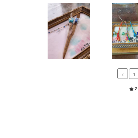
<
1
全 