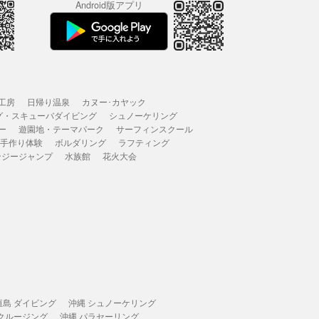
Android版アプリ
工房
日帰り温泉
カヌー･カヤック
グ・スキューバダイビング
シュノーケリング
ー
遊園地・テーマパーク
サーフィンスクール
 手作り体験
ボルダリング
ラフティング
ンジージャンプ
水族館
花火大会
垣島 ダイビング
沖縄 シュノーケリング
 クルージング
沖縄 パラセーリング