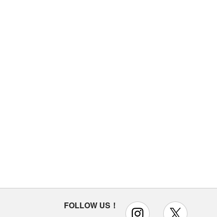
FOLLOW US！
instagram
x