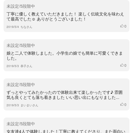
未設定/5段階中
丁寧に優しく教えていただきました！ 楽しく伝統文化を味わえ
て最高でした☺︎︎ ありがとうございました！
0
いいね
2019/5/4
ちなさん
未設定/5段階中
娘と二人で体験しました。小学生の娘でも簡単に可愛くできま
した。
0
いいね
2019/5/3
恭子さん
未設定/5段階中
ずっとやってみたかったので体験出来て楽しかったです♪ 雰囲
気も良くとても落ち着きました いい思い出にもなりました...
0
いいね
2019/5/3
まいまいさん
未設定/5段階中
女友達4人で体験しました！丁寧に教えてくださり、また面白い