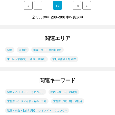
…
…
＜
1
17
19
＞
全 338件中 289~306件を表示中
関連エリア
関西
京都府
祇園・東山・北白川周辺
東山区（京都市）・祇園・嵯峨野
京町屋体験工房 和楽
関連キーワード
関西 ハンドメイド・ものづくり
関西 伝統工芸・和雑貨
京都府 ハンドメイド・ものづくり
京都府 伝統工芸・和雑貨
祇園・東山・北白川周辺 ハンドメイド・ものづくり