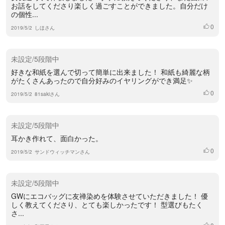
お話をしてくださり楽しく過ごすことができました。自分だけ
の個性...
0
いいね
2019/5/2
しほさん
未設定/5段階中
好きな和紙を選んで切って簡単に出来ました！ 和紙も綺麗な柄
がたくさんあったので自分好みのイヤリングができ満足✨
0
いいね
2019/5/2
81sakiさん
未設定/5段階中
耳かき作れて、面白かった。
0
いいね
2019/5/2
サンドウィッチマンさん
未設定/5段階中
GWにエコバッグに友禅染めを体験させていただきました！ 優
しく教えてくださり、とても楽しかったです！ 型選びもたく
さ...
いいね