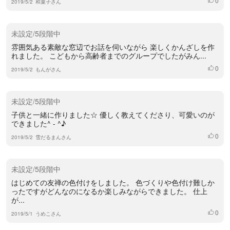
0
2019/5/2
和菓子さん
未設定/5段階中
雰囲気ある素敵な窓辺でお話を伺いながら 楽しくかんざしを作
れました。 こどもから高齢者までのグループでしたがみん...
0
いいね
2019/5/2
もんがさん
未設定/5段階中
子供と一緒に作りました☆ 優しく教えてくださり、可愛いのが
できました^ - ^♪
0
いいね
2019/5/2
雪だるまんさん
未設定/5段階中
はじめての友禅の色付けをしました。 色づくりや色付け難しか
ったですがどんなのになるか楽しみながらできました。 仕上
が...
0
いいね
2019/5/1
うめこさん