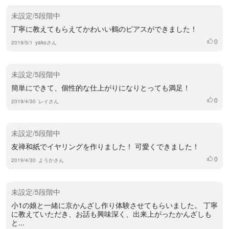
未設定/5段階中
丁寧に教えてもらえてかわいい鶴のピアスができました！
0
いいね
2019/5/1
yakoさん
未設定/5段階中
簡単にできて、個性的な仕上がりになりとっても満足！
0
いいね
2019/4/30
レイさん
未設定/5段階中
友禅和紙でイヤリングを作りました！ 可愛くできました！
0
いいね
2019/4/30
ようかさん
未設定/5段階中
小1の娘と一緒に京かんざし作り体験させてもらいました。 丁寧
に教えていただき、お話も興味深く、出来上がったかんざしも
と...