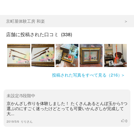
京町屋体験工房 和楽
店舗に投稿された口コミ
(338)
投稿された写真をすべて見る（216）
未設定/5段階中
京かんざし作りを体験しました！ たくさんあるとんぼ玉から1つ
選ぶのにすごく迷ったけどとっても可愛いかんざしが完成して
大...
0
いいね
2019/5/6
りりさん