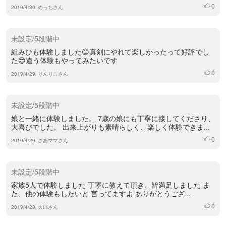
0
いいね
2019/4/30
めっちさん
未設定/5段階中
組みひも体験しました😊真剣にやれて楽しかったって好評でし
た😊違う体験もやってみたいです
0
いいね
2019/4/29
りんりこさん
未設定/5段階中
娘と一緒に体験しました。 7歳の娘にも丁寧に接してくださり、
大喜びでした。 出来上がりも素晴らしく、楽しく体験できま...
0
いいね
2019/4/29
さあママさん
未設定/5段階中
家族5人で体験しました 丁寧に教えて頂き、皆満足しました ま
た、他の体験もしたいと 言ってますよ ありがとうござ...
0
いいね
2019/4/28
太郎さん