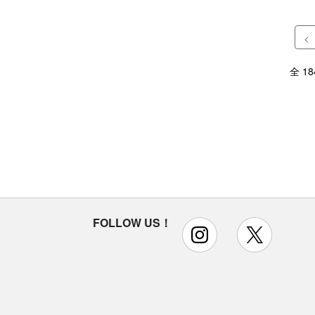
<
全 1
FOLLOW US！
instagram
x