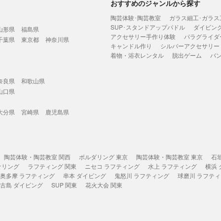
おすすめのジャンルから探す
陶芸体験･陶芸教室
ガラス細工･ガラス
SUP･スタンドアップパドル
ダイビン
山形県
福島県
アクセサリー手作り体験
パラグライダ
千葉県
東京都
神奈川県
キャンドル作り
シルバーアクセサリー
着物・浴衣レンタル
脱出ゲーム
バ
奈良県
和歌山県
山口県
大分県
宮崎県
鹿児島県
陶芸体験・陶芸教室 関西
ボルダリング 東京
陶芸体験・陶芸教室 東京
石
ケリング
ラフティング 関東
ニセコ ラフティング
水上 ラフティング
横浜
奥多摩 ラフティング
串本 ダイビング
鬼怒川 ラフティング
球磨川 ラフテ
古島 ダイビング
SUP 関東
花火大会 関東