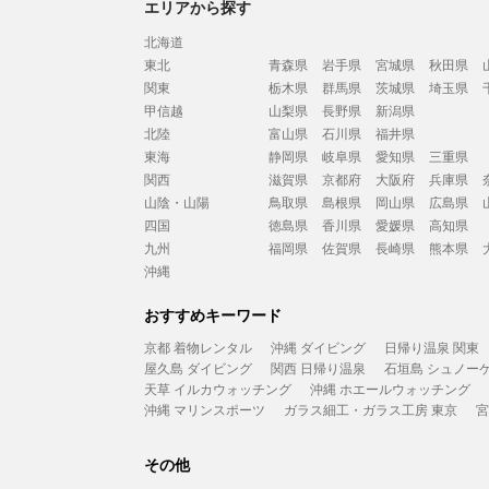
エリアから探す
北海道
東北
青森県
岩手県
宮城県
秋田県
関東
栃木県
群馬県
茨城県
埼玉県
甲信越
山梨県
長野県
新潟県
北陸
富山県
石川県
福井県
東海
静岡県
岐阜県
愛知県
三重県
関西
滋賀県
京都府
大阪府
兵庫県
山陰・山陽
鳥取県
島根県
岡山県
広島県
四国
徳島県
香川県
愛媛県
高知県
九州
福岡県
佐賀県
長崎県
熊本県
沖縄
おすすめキーワード
京都 着物レンタル
沖縄 ダイビング
日帰り温泉 関東
屋久島 ダイビング
関西 日帰り温泉
石垣島 シュノー
天草 イルカウォッチング
沖縄 ホエールウォッチング
沖縄 マリンスポーツ
ガラス細工・ガラス工房 東京
宮
その他