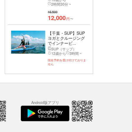
2時間30分 ~
16,500
12,000
円
〜
【千葉・SUP】SUP
ヨガとクルージング
でインナービ...
SUP（サップ）
12歳から
3時間 ~
現在予約を受け付けておりま
せん
Android版アプリ