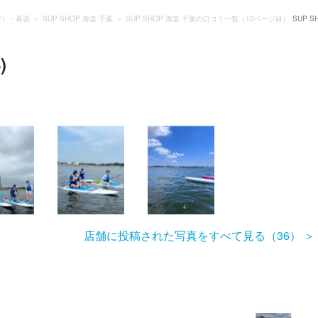
市）・幕張
SUP SHOP 海楽 千葉
SUP SHOP 海楽 千葉の口コミ一覧（10ページ目）
SUP 
)
店舗に投稿された写真をすべて見る（36）