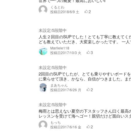
世界で一つの蕎麦！最高においしい❗
くるとわ
2
投稿日
2018/6/9 土
未設定
5段階中
/
人生２回目のSUPでした！とても丁寧に教えてく
ども教えていただき、大変楽しかったです。 一人で
Marilele118
3
投稿日
2017/10/3 火
未設定
5段階中
/
2回目のSUPでしたが、とても乗りやすいボード
に乗らせて頂き、かなら、自信がつきました。また
まあちゃん
2
投稿日
2017/6/26 月
未設定
5段階中
/
梅雨とは思えない夏空の下スタッフさん曰く最高の
レッスンを受けて海へゴー！親切だけど面白いスタ
もっち
2
投稿日
2017/6/16 金