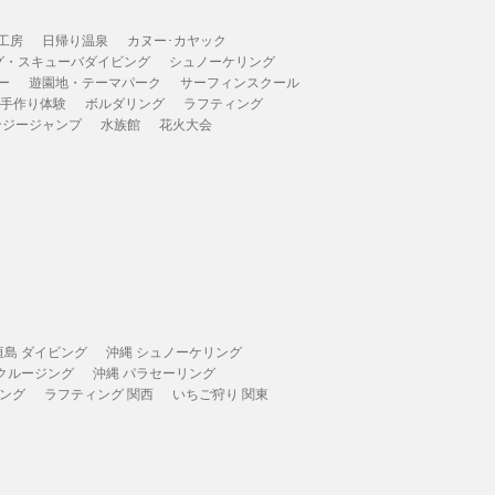
工房
日帰り温泉
カヌー･カヤック
グ・スキューバダイビング
シュノーケリング
ー
遊園地・テーマパーク
サーフィンスクール
 手作り体験
ボルダリング
ラフティング
ンジージャンプ
水族館
花火大会
垣島 ダイビング
沖縄 シュノーケリング
 クルージング
沖縄 パラセーリング
ィング
ラフティング 関西
いちご狩り 関東