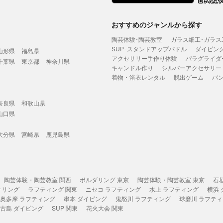
おすすめのジャンルから探す
陶芸体験･陶芸教室
ガラス細工･ガラス
SUP･スタンドアップパドル
ダイビン
山形県
福島県
アクセサリー手作り体験
パラグライダ
千葉県
東京都
神奈川県
キャンドル作り
シルバーアクセサリー
着物・浴衣レンタル
脱出ゲーム
バ
奈良県
和歌山県
山口県
大分県
宮崎県
鹿児島県
陶芸体験・陶芸教室 関西
ボルダリング 東京
陶芸体験・陶芸教室 東京
石
ケリング
ラフティング 関東
ニセコ ラフティング
水上 ラフティング
横浜
奥多摩 ラフティング
串本 ダイビング
鬼怒川 ラフティング
球磨川 ラフテ
古島 ダイビング
SUP 関東
花火大会 関東