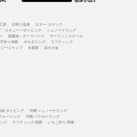
工房
日帰り温泉
カヌー･カヤック
グ・スキューバダイビング
シュノーケリング
ー
遊園地・テーマパーク
サーフィンスクール
 手作り体験
ボルダリング
ラフティング
ンジージャンプ
水族館
花火大会
垣島 ダイビング
沖縄 シュノーケリング
 クルージング
沖縄 パラセーリング
ィング
ラフティング 関西
いちご狩り 関東