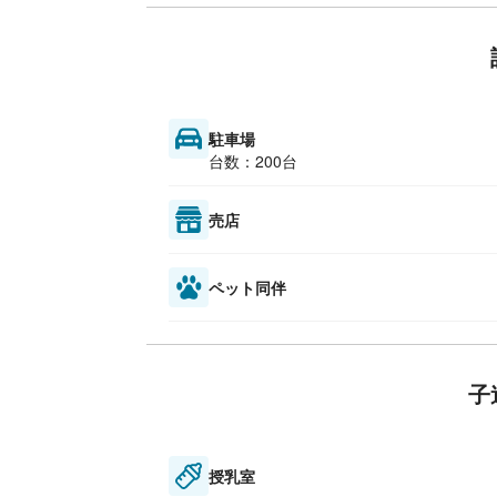
駐車場
台数：200台
売店
ペット同伴
子
授乳室