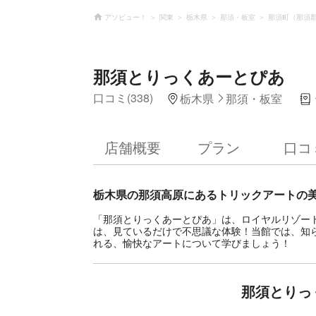
アソビュー！
関東
栃木県
那須・板室
那須町（那須
那須とりっくあーとぴあ
口コミ(338)
栃木県
那須・板室
店舗概要
プラン
口コ
栃木県の那須高原にあるトリックアートの
「那須とりっくあーとぴあ」は、ロイヤルリゾー
は、見ているだけで不思議な体験！当館では、知
れる、愉快なアートについて学びましょう！
那須とりっ