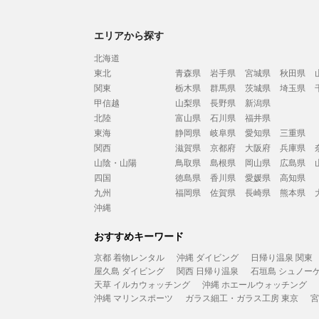
エリアから探す
北海道
東北
青森県
岩手県
宮城県
秋田県
関東
栃木県
群馬県
茨城県
埼玉県
甲信越
山梨県
長野県
新潟県
北陸
富山県
石川県
福井県
東海
静岡県
岐阜県
愛知県
三重県
関西
滋賀県
京都府
大阪府
兵庫県
山陰・山陽
鳥取県
島根県
岡山県
広島県
四国
徳島県
香川県
愛媛県
高知県
九州
福岡県
佐賀県
長崎県
熊本県
沖縄
おすすめキーワード
京都 着物レンタル
沖縄 ダイビング
日帰り温泉 関東
屋久島 ダイビング
関西 日帰り温泉
石垣島 シュノー
天草 イルカウォッチング
沖縄 ホエールウォッチング
沖縄 マリンスポーツ
ガラス細工・ガラス工房 東京
宮