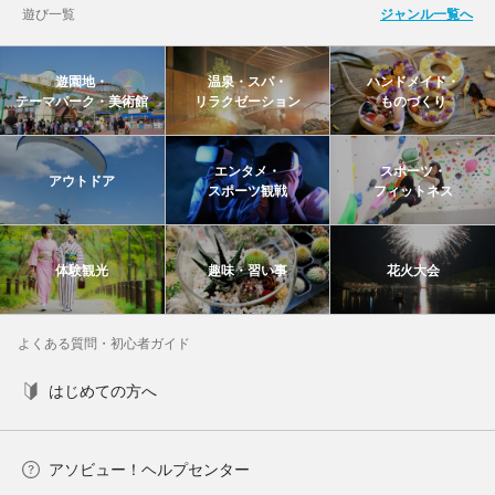
遊び一覧
ジャンル一覧へ
遊園地・
温泉・スパ・
ハンドメイド・
テーマパーク・美術館
リラクゼーション
ものづくり
エンタメ・
スポーツ・
アウトドア
スポーツ観戦
フィットネス
体験観光
趣味・習い事
花火大会
よくある質問・初心者ガイド
はじめての方へ
アソビュー！ヘルプセンター