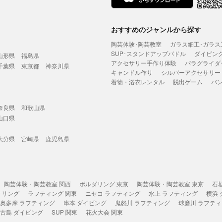
おすすめのジャンルから探す
陶芸体験･陶芸教室
ガラス細工･ガラス
SUP･スタンドアップパドル
ダイビン
山形県
福島県
アクセサリー手作り体験
パラグライダ
千葉県
東京都
神奈川県
キャンドル作り
シルバーアクセサリー
着物・浴衣レンタル
脱出ゲーム
バ
奈良県
和歌山県
山口県
大分県
宮崎県
鹿児島県
陶芸体験・陶芸教室 関西
ボルダリング 東京
陶芸体験・陶芸教室 東京
石
ケリング
ラフティング 関東
ニセコ ラフティング
水上 ラフティング
横浜
奥多摩 ラフティング
串本 ダイビング
鬼怒川 ラフティング
球磨川 ラフテ
古島 ダイビング
SUP 関東
花火大会 関東