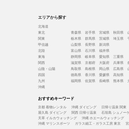
エリアから探す
北海道
東北
青森県
岩手県
宮城県
秋田県
関東
栃木県
群馬県
茨城県
埼玉県
甲信越
山梨県
長野県
新潟県
北陸
富山県
石川県
福井県
東海
静岡県
岐阜県
愛知県
三重県
関西
滋賀県
京都府
大阪府
兵庫県
山陰・山陽
鳥取県
島根県
岡山県
広島県
四国
徳島県
香川県
愛媛県
高知県
九州
福岡県
佐賀県
長崎県
熊本県
沖縄
おすすめキーワード
京都 着物レンタル
沖縄 ダイビング
日帰り温泉 関東
屋久島 ダイビング
関西 日帰り温泉
石垣島 シュノー
天草 イルカウォッチング
沖縄 ホエールウォッチング
沖縄 マリンスポーツ
ガラス細工・ガラス工房 東京
宮