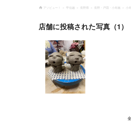
アソビュー！
甲信越
長野県
長野・戸隠・小布施
小
店舗に投稿された写真（1）
全