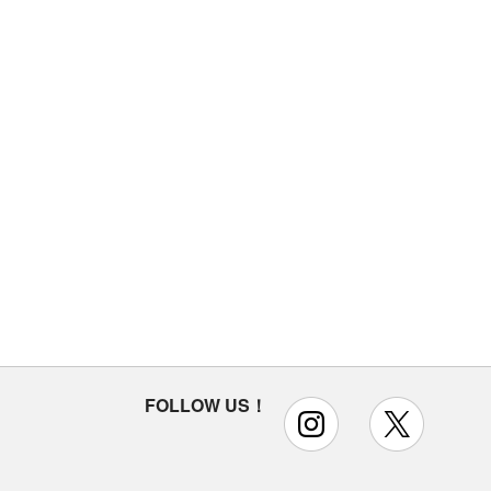
FOLLOW US！
instagram
x