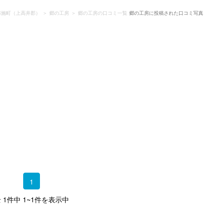
布施町（上高井郡）
郷の工房
郷の工房の口コミ一覧
郷の工房に投稿された口コミ写真
1
 1件中 1~1件を表示中