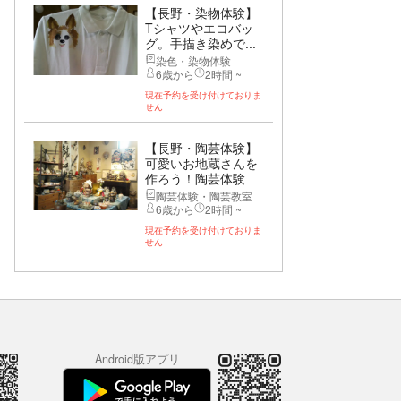
【長野・染物体験】
Tシャツやエコバッ
グ。手描き染めで...
染色・染物体験
6歳から
2時間 ~
現在予約を受け付けておりま
せん
【長野・陶芸体験】
可愛いお地蔵さんを
作ろう！陶芸体験
陶芸体験・陶芸教室
6歳から
2時間 ~
現在予約を受け付けておりま
せん
Android版アプリ