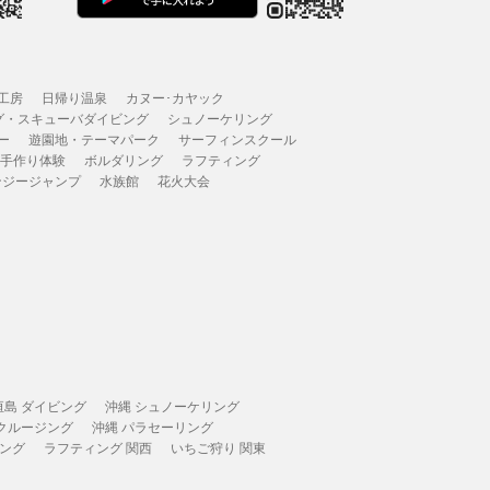
工房
日帰り温泉
カヌー･カヤック
グ・スキューバダイビング
シュノーケリング
ー
遊園地・テーマパーク
サーフィンスクール
 手作り体験
ボルダリング
ラフティング
ンジージャンプ
水族館
花火大会
垣島 ダイビング
沖縄 シュノーケリング
 クルージング
沖縄 パラセーリング
ィング
ラフティング 関西
いちご狩り 関東