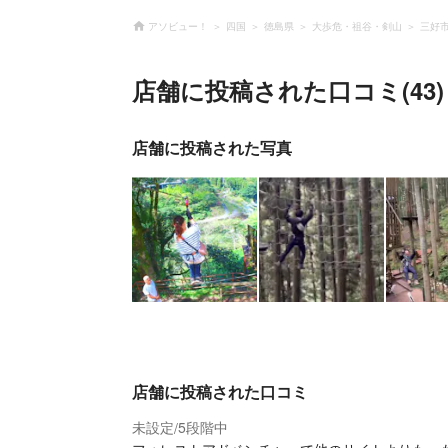
アソビュー！
四国
徳島県
大歩危・祖谷・剣山
三好
店舗に投稿された口コミ(43)
店舗に投稿された写真
店舗に投稿された口コミ
未設定
5段階中
/