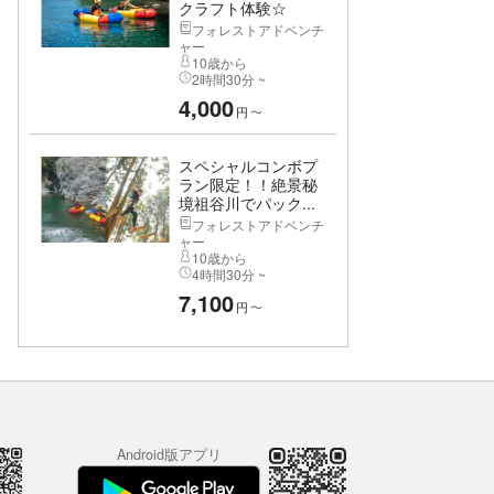
クラフト体験☆
フォレストアドベンチ
ャー
10歳から
2時間30分 ~
4,000
円
〜
スペシャルコンボプ
ラン限定！！絶景秘
境祖谷川でパック...
フォレストアドベンチ
ャー
10歳から
4時間30分 ~
7,100
円
〜
Android版アプリ