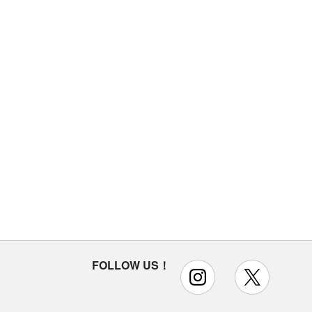
FOLLOW US！
instagram
x