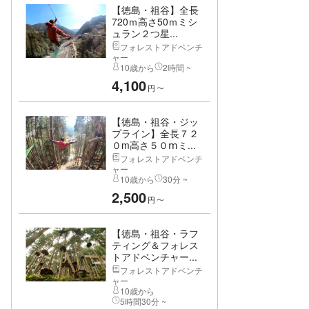
【徳島・祖谷】全長
720ｍ高さ50ｍミシ
ュラン２つ星...
フォレストアドベンチ
ャー
10歳から
2時間 ~
4,100
円
〜
【徳島・祖谷・ジッ
プライン】全長７２
０m高さ５０ⅿミ...
フォレストアドベンチ
ャー
10歳から
30分 ~
2,500
円
〜
【徳島・祖谷・ラフ
ティング＆フォレス
トアドベンチャー...
フォレストアドベンチ
ャー
10歳から
5時間30分 ~