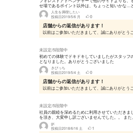
フォレストアドベンチャーで他のサイトよりも、
せ場であるポイント以外は、ちょっと短いかな…と感
人生を満喫したい
0
投稿日
2019/5/6 月
店舗からの返信があります！
未設定
5段階中
/
初めての体験でドキドキしていましたがスタッフ
となりました。ありがとうございました
きびっち
0
投稿日
2019/5/4 土
店舗からの返信があります！
未設定
5段階中
/
社員の親睦を深めるために利用させていただきまし
を頂き、大変申し訳ございませんでした。。 また、
gr.
1
投稿日
2018/6/16 土