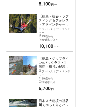
8,100
円
〜
【徳島・祖谷・ラフ
ティング＆フォレス
トアドベンチャー...
フォレストアドベンチ
ャー
13歳から
5時間30分 ~
10,100
円
〜
【徳島・ジップライ
ン×パックラフト】
徳島・祖谷の秘境...
フォレストアドベンチ
ャー
10歳から
3時間30分 ~
5,700
円
〜
日本３大秘境の祖谷
川でゆっくりとパッ