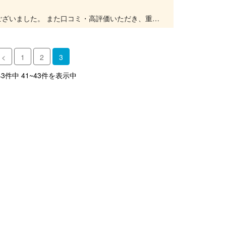
以前はご参加いただきまして、誠にありがとうございました。 また口コミ・高評価いただき、重ねてお礼申し上げます。 社員様の親睦が深まる体験が出来て良かったです。もとは企業研修向けに作られ...
<
1
2
3
43件中 41~43件を表示中