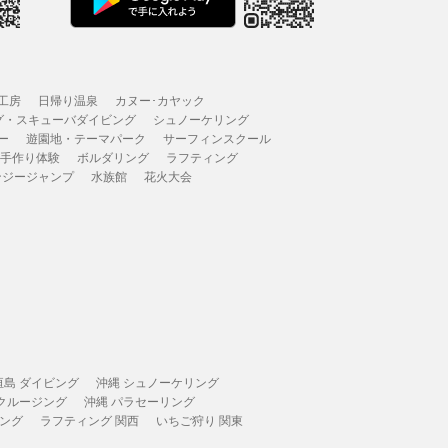
工房
日帰り温泉
カヌー･カヤック
グ・スキューバダイビング
シュノーケリング
ー
遊園地・テーマパーク
サーフィンスクール
 手作り体験
ボルダリング
ラフティング
ンジージャンプ
水族館
花火大会
垣島 ダイビング
沖縄 シュノーケリング
 クルージング
沖縄 パラセーリング
ィング
ラフティング 関西
いちご狩り 関東