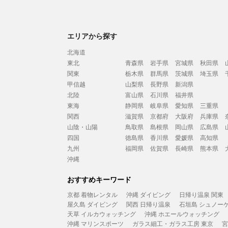
エリアから探す
北海道
東北
青森県
岩手県
宮城県
秋田県
関東
栃木県
群馬県
茨城県
埼玉県
甲信越
山梨県
長野県
新潟県
北陸
富山県
石川県
福井県
東海
静岡県
岐阜県
愛知県
三重県
関西
滋賀県
京都府
大阪府
兵庫県
山陰・山陽
鳥取県
島根県
岡山県
広島県
四国
徳島県
香川県
愛媛県
高知県
九州
福岡県
佐賀県
長崎県
熊本県
沖縄
おすすめキーワード
京都 着物レンタル
沖縄 ダイビング
日帰り温泉 関東
屋久島 ダイビング
関西 日帰り温泉
石垣島 シュノー
天草 イルカウォッチング
沖縄 ホエールウォッチング
沖縄 マリンスポーツ
ガラス細工・ガラス工房 東京
宮