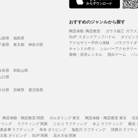
おすすめのジャンルから探す
陶芸体験･陶芸教室
ガラス細工･ガラス
SUP･スタンドアップパドル
ダイビン
山形県
福島県
アクセサリー手作り体験
パラグライダ
千葉県
東京都
神奈川県
キャンドル作り
シルバーアクセサリー
着物・浴衣レンタル
脱出ゲーム
バ
奈良県
和歌山県
山口県
大分県
宮崎県
鹿児島県
陶芸体験・陶芸教室 関西
ボルダリング 東京
陶芸体験・陶芸教室 東京
石
ケリング
ラフティング 関東
ニセコ ラフティング
水上 ラフティング
横浜
奥多摩 ラフティング
串本 ダイビング
鬼怒川 ラフティング
球磨川 ラフテ
古島 ダイビング
SUP 関東
花火大会 関東