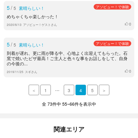
5
/
アソビュー！で体験
5
素晴らしい！
めちゃくちゃ楽しかった！
0
いいね
2020/6/13
アソビュー！ゲストさん
5
/
アソビュー！で体験
5
素晴らしい！
到着が遅れ、更に雨が降る中、心地よく出迎えてもらった。石
窯で焼いたピザ最高！ご主人と色々な事をお話しをして、自身
の今後の...
0
いいね
2019/11/25
スギさん
…
＜
1
3
4
5
＞
全 73件中 55~66件を表示中
関連エリア