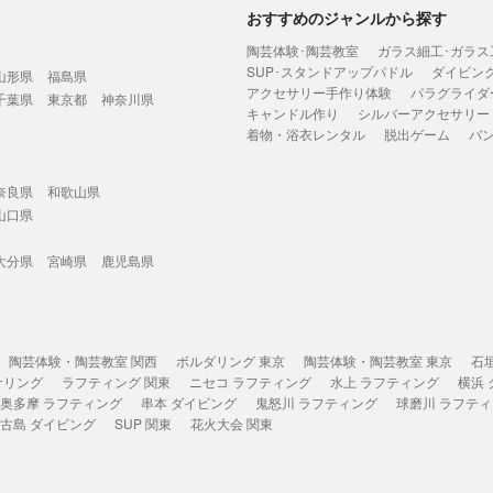
おすすめのジャンルから探す
陶芸体験･陶芸教室
ガラス細工･ガラス
SUP･スタンドアップパドル
ダイビン
山形県
福島県
アクセサリー手作り体験
パラグライダ
千葉県
東京都
神奈川県
キャンドル作り
シルバーアクセサリー
着物・浴衣レンタル
脱出ゲーム
バ
奈良県
和歌山県
山口県
大分県
宮崎県
鹿児島県
陶芸体験・陶芸教室 関西
ボルダリング 東京
陶芸体験・陶芸教室 東京
石
ケリング
ラフティング 関東
ニセコ ラフティング
水上 ラフティング
横浜
奥多摩 ラフティング
串本 ダイビング
鬼怒川 ラフティング
球磨川 ラフテ
古島 ダイビング
SUP 関東
花火大会 関東