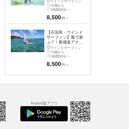
ウインドサーフィン
12歳から
1時間30分 ~
8,500
円
〜
【石垣島・ウインド
サーフィン】風で遊
ぶ？！新感覚アク...
ウインドサーフィン
12歳から
1時間30分 ~
8,500
円
〜
Android版アプリ