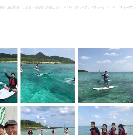
表島・波照間島・小浜島・竹富町（八重山郡）
T&T（ティーアンドティー）
T&T（ティーア
）