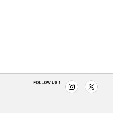
FOLLOW US！
instagram
x