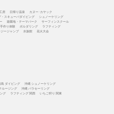
工房
日帰り温泉
カヌー･カヤック
グ・スキューバダイビング
シュノーケリング
ー
遊園地・テーマパーク
サーフィンスクール
 手作り体験
ボルダリング
ラフティング
ンジージャンプ
水族館
花火大会
垣島 ダイビング
沖縄 シュノーケリング
 クルージング
沖縄 パラセーリング
ィング
ラフティング 関西
いちご狩り 関東