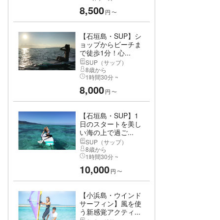
8,500
円
〜
【石垣島・SUP】シ
ョップからビーチま
で徒歩1分！心...
SUP（サップ）
8歳から
1時間30分 ~
8,000
円
〜
【石垣島・SUP】1
日のスタートを美し
い海の上で過ご...
SUP（サップ）
8歳から
1時間30分 ~
10,000
円
〜
【小浜島・ウインド
サーフィン】風を使
う新感覚アクティ...