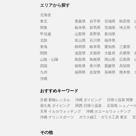
エリアから探す
北海道
東北
青森県
岩手県
宮城県
秋田県
関東
栃木県
群馬県
茨城県
埼玉県
甲信越
山梨県
長野県
新潟県
北陸
富山県
石川県
福井県
東海
静岡県
岐阜県
愛知県
三重県
関西
滋賀県
京都府
大阪府
兵庫県
山陰・山陽
鳥取県
島根県
岡山県
広島県
四国
徳島県
香川県
愛媛県
高知県
九州
福岡県
佐賀県
長崎県
熊本県
沖縄
おすすめキーワード
京都 着物レンタル
沖縄 ダイビング
日帰り温泉 関東
屋久島 ダイビング
関西 日帰り温泉
石垣島 シュノー
天草 イルカウォッチング
沖縄 ホエールウォッチング
沖縄 マリンスポーツ
ガラス細工・ガラス工房 東京
宮
その他