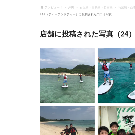
アソビュー！
沖縄
石垣島・西表島・竹富島
竹富島・西
T&T（ティーアンドティー）に投稿された口コミ写真
店舗に投稿された写真（24