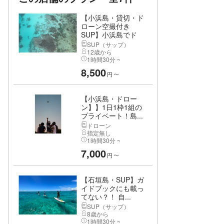
【小浜島・貸切・ド
ローン空撮付き
SUP】小浜島でド
ロ...
SUP（サップ）
12歳から
1時間30分 ~
8,500
円
〜
【小浜島・ドロー
ン】】1日1枠1組の
プライベート！島...
ドローン
指定無し
1時間30分 ~
7,000
円
〜
【石垣島・SUP】ガ
イドブックにも載っ
てない？！ 自...
SUP（サップ）
8歳から
1時間30分 ~