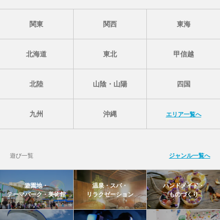
関東
関西
東海
北海道
東北
甲信越
北陸
山陰・山陽
四国
九州
沖縄
エリア一覧へ
遊び一覧
ジャンル一覧へ
遊園地・
温泉・スパ・
ハンドメイド・
テーマパーク・美術館
リラクゼーション
ものづくり