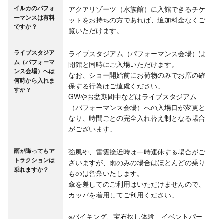
イルカのパフォ
アクアリゾーツ（水族館）に入館できるチケ
ーマンスは有料
ットをお持ちの方であれば、追加料金なくご
ですか？
覧いただけます。
ライブスタジア
ライブスタジアム（パフォーマンス会場）は
ム（パフォーマ
開館と同時にご入場いただけます。

ンス会場）へは
なお、ショー開始前にお荷物のみでお席の確
何時から入れま
保する行為はご遠慮ください。

すか？
GWやお盆期間中などはライブスタジアム
（パフォーマンス会場）への入場口が変更と
なり、時間ごとの完全入れ替え制となる場合
がございます。
雨が降ってもア
強風や、雷雲接近時は一時運休する場合がご
トラクションは
ざいますが、雨のみの場合はほとんどの乗り
乗れますか？
ものは営業いたします。

傘を差してのご利用はいただけませんので、
カッパを着用してご利用ください。

※バイキング、宝石探し体験、イベントパー