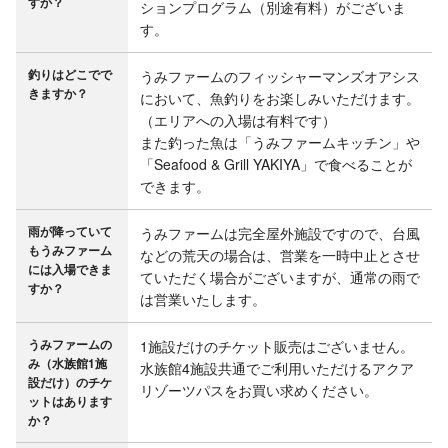
すか？
ションプログラム（別途有料）がございま
す。
釣りはどこでで
うみファームのフィッシャーマンズオアシス
において、魚釣りをお楽しみいただけます。

（エリアへの入場は有料です）

また釣った魚は「うみファームキッチン」や
「Seafood & Grill YAKIYA」で食べることが
できます。
雨が降っていて
うみファームは完全屋外施設ですので、台風
もうみファーム
などの荒天の場合は、営業を一時中止とさせ
には入場できま
ていただく場合がございますが、通常の雨で
すか？
は営業いたします。
うみファームの
1施設だけのチケット販売はございません。

み（水族館1施
水族館4施設共通でご利用いただけるアクア
設だけ）のチケ
リゾーツパスをお買い求めください。
ットはあります
か？