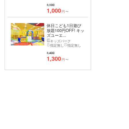
1,100
1,000
円
〜
休日こども1日遊び
放題100円OFF! キッ
ズユーエ...
キッズパーク
指定無し
指定無し
1,400
1,300
円
〜