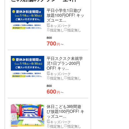
平日小学生1日遊び
放題100円OFF! キッ
ズユーエ...
キッズパーク
指定無し
指定無し
800
700
円
〜
平日スクスク未就学
児1日プラン200円
OFF! キッ...
キッズパーク
指定無し
指定無し
800
600
円
〜
休日こども3時間遊
び放題100円OFF! キ
ッズユー...
キッズパーク
指定無し
指定無し