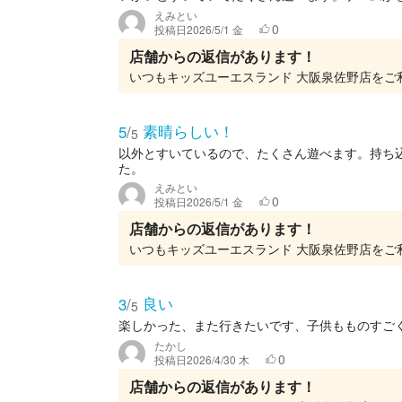
えみとい
0
投稿日
2026/5/1 金
店舗からの返信があります！
素晴らしい！
5
/
5
以外とすいているので、たくさん遊べます。持ち
た。
えみとい
0
投稿日
2026/5/1 金
店舗からの返信があります！
良い
3
/
5
楽しかった、また行きたいです、子供もものすご
たかし
0
投稿日
2026/4/30 木
店舗からの返信があります！