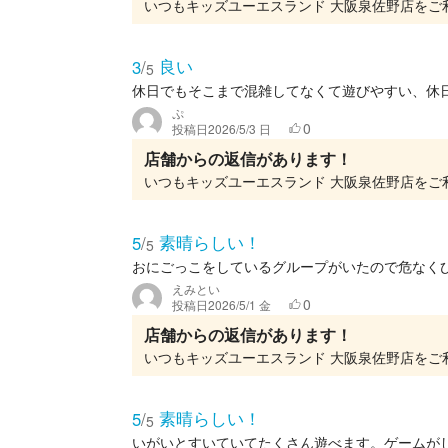
良い
3
/
5
休日でもそこまで混雑してなくて遊びやすい、休
ぷ
0
投稿日
2026/5/3 日
店舗からの返信があります！
素晴らしい！
5
/
5
おにごっこをしているグループがいたので危なく
えみとい
0
投稿日
2026/5/1 金
店舗からの返信があります！
素晴らしい！
5
/
5
いがいとすいていてたくさん遊べます。ゲームが