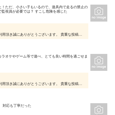
た！ただ、小さい子もいるので、遊具内で走るの禁止の
で監視員が必要では？ すこし危険を感じた
いつもキッズユーエスランド 大阪泉佐野店をご利用頂き誠にありがとうございます。 貴重な投稿を頂きありがとうございます。 今後もたくさんのお客様にご来店頂けるよう努めて参ります。 また...
カラオケやゲーム等で遊べ、とても良い時間を過ごせま
いつもキッズユーエスランド 大阪泉佐野店をご利用頂き誠にありがとうございます。 貴重な投稿を頂きありがとうございます。 大変嬉しいお言葉をいただき、スタッフ一同、とても励みになります。...
 対応も丁寧だった