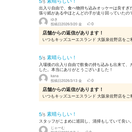
素晴らしい！
5
/
5
出入り自由で、食べ物持ち込みオッケーは良すぎ
張り紙がある中ほとんどの子が走り回っていたの
ゆき
0
投稿日
2026/3/20 金
店舗からの返信があります！
素晴らしい！
5
/
5
入場後の出入り自由で飲食の持ち込みも出来て、
した。本当にありがとうございました！
kana
0
投稿日
2026/3/13 金
店舗からの返信があります！
素晴らしい！
5
/
5
スタッフがこまめに巡回し、清掃もしていて良い。
じゃーむ