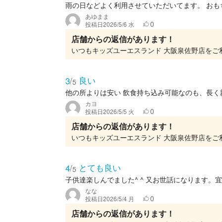
雨の日などよく利用させていただいてます。 お
あゆまま
0
投稿日
2026/5/6 水
店舗からの返信があります！
良い
3
/
5
他の所よりは安い 飲食持ち込み可能なのも、長く
カヨ
0
投稿日
2026/5/5 火
店舗からの返信があります！
とても良い
4
/
5
子供達楽しんでました^ ^ 又お世話になります。
なな
0
投稿日
2026/5/4 月
店舗からの返信があります！