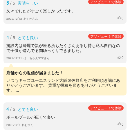
5
/
アソビュー！で体験
5
素晴らしい！
久々でしたがすごく楽しかったです。
0
いいね
2022/12/12
あすかさん
4
/
アソビュー！で体験
5
とても良い
施設内は綺麗で親が座る所もたくさんあるし持ち込み自由なの
で子供が遊んでる間ゆっくりできました。
0
いいね
2022/12/11
はーちゃんママさん
店舗からの返信が届きました！
いつもキッズユーエスランド大阪泉佐野店をご利用頂き誠にあ
りがとうございます。 貴重な投稿を頂きありがとうございま
す。 ...
4
/
アソビュー！で体験
5
とても良い
ボールプールが広くて良い
0
いいね
2022/12/7
れおさん