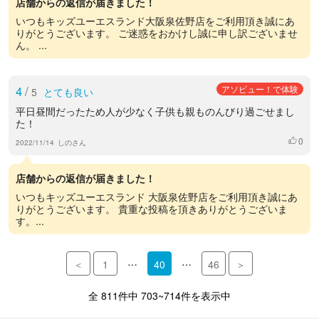
店舗からの返信が届きました！
いつもキッズユーエスランド大阪泉佐野店をご利用頂き誠にあ
りがとうございます。 ご迷惑をおかけし誠に申し訳ございませ
ん。 ...
4
/
アソビュー！で体験
5
とても良い
平日昼間だったため人が少なく子供も親ものんびり過ごせまし
た！
0
いいね
2022/11/14
しのさん
店舗からの返信が届きました！
いつもキッズユーエスランド 大阪泉佐野店をご利用頂き誠にあ
りがとうございます。 貴重な投稿を頂きありがとうございま
す。...
…
…
＜
1
40
46
＞
全 811件中 703~714件を表示中