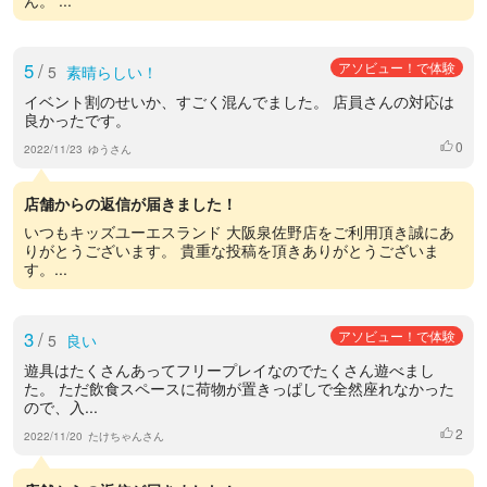
5
/
アソビュー！で体験
5
素晴らしい！
イベント割のせいか、すごく混んでました。 店員さんの対応は
良かったです。
0
いいね
2022/11/23
ゆうさん
店舗からの返信が届きました！
いつもキッズユーエスランド 大阪泉佐野店をご利用頂き誠にあ
りがとうございます。 貴重な投稿を頂きありがとうございま
す。...
3
/
アソビュー！で体験
5
良い
遊具はたくさんあってフリープレイなのでたくさん遊べまし
た。 ただ飲食スペースに荷物が置きっぱしで全然座れなかった
ので、入...
2
いいね
2022/11/20
たけちゃんさん