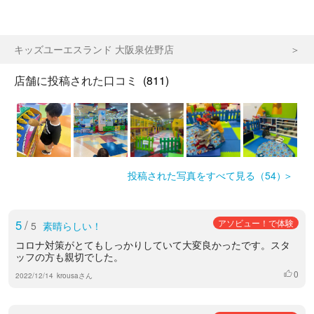
キッズユーエスランド 大阪泉佐野店
店舗に投稿された口コミ
(811)
投稿された写真をすべて見る（54）
5
/
アソビュー！で体験
5
素晴らしい！
コロナ対策がとてもしっかりしていて大変良かったです。スタ
ッフの方も親切でした。
0
いいね
2022/12/14
krousaさん