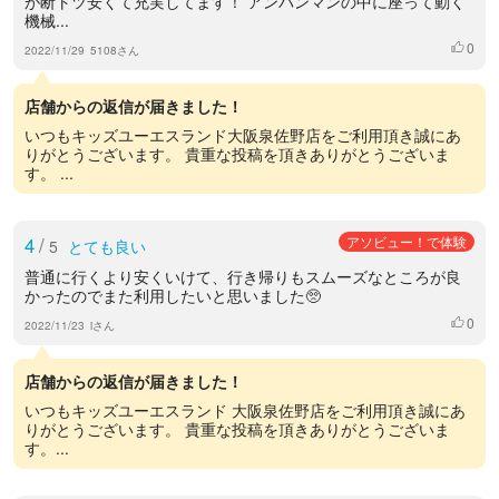
が断トツ安くて充実してます！ アンパンマンの中に座って動く
機械...
0
いいね
2022/11/29
5108さん
店舗からの返信が届きました！
いつもキッズユーエスランド大阪泉佐野店をご利用頂き誠にあ
りがとうございます。 貴重な投稿を頂きありがとうございま
す。 ...
4
/
アソビュー！で体験
5
とても良い
普通に行くより安くいけて、行き帰りもスムーズなところが良
かったのでまた利用したいと思いました🥺
0
いいね
2022/11/23
iさん
店舗からの返信が届きました！
いつもキッズユーエスランド 大阪泉佐野店をご利用頂き誠にあ
りがとうございます。 貴重な投稿を頂きありがとうございま
す。...