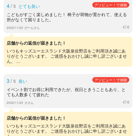
4
/
アソビュー！で体験
5
とても良い
こどもがすごく楽しめました！ 椅子が荷物が置かれて、使える
所がなくて困りました。
0
いいね
2022/11/23
びーんさん
店舗からの返信が届きました！
いつもキッズユーエスランド大阪泉佐野店をご利用頂き誠にあ
りがとうございます。 ご迷惑をおかけし誠に申し訳ございませ
ん。 ...
3
/
アソビュー！で体験
5
良い
イベント割でお得に利用できたが、祝日ときうこともあり、と
ても人数多くて疲れた
0
いいね
2022/11/23
ささん
店舗からの返信が届きました！
いつもキッズユーエスランド大阪泉佐野店をご利用頂き誠にあ
りがとうございます。 ご迷惑をおかけし誠に申し訳ございませ
ん。 ...