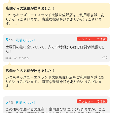
店舗からの返信が届きました！
いつもキッズユーエスランド大阪泉佐野店をご利用頂き誠にあ
りがとうございます。 貴重な投稿を頂きありがとうございま
す。 ...
5
/
アソビュー！で体験
5
素晴らしい！
土曜日の割に空いていて、夕方17時頃からはほぼ貸切状態でし
た！
0
いいね
2022/12/4
のんさん
店舗からの返信が届きました！
いつもキッズユーエスランド大阪泉佐野店をご利用頂き誠にあ
りがとうございます。 貴重な投稿を頂きありがとうございま
す。 ...
5
/
アソビュー！で体験
5
素晴らしい！
この価格で遊べるの最高！ 室内遊び場によく行きますが、ここ