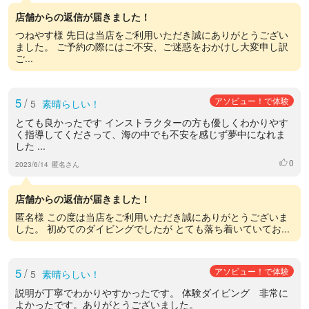
店舗からの返信が届きました！
つねやす様 先日は当店をご利用いただき誠にありがとうござい
ました。 ご予約の際にはご不安、ご迷惑をおかけし大変申し訳
ご...
5
/
アソビュー！で体験
5
素晴らしい！
とても良かったです インストラクターの方も優しくわかりやす
く指導してくださって、海の中でも不安を感じず夢中になれま
した ...
0
いいね
2023/6/14
匿名さん
店舗からの返信が届きました！
匿名様 この度は当店をご利用いただき誠にありがとうございま
した。 初めてのダイビングでしたが とても落ち着いていてお...
5
/
アソビュー！で体験
5
素晴らしい！
説明が丁寧でわかりやすかったです。 体験ダイビング 非常に
よかったです。ありがとうございました。