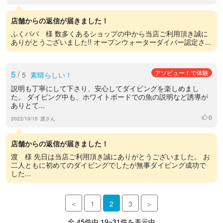
店舗からの返信が届きました！
ふくパパ 様 数多くあるショップの中から当店ご利用頂き誠に
ありがとうございました!! オープンウォーターダイバー認定さ...
5
/
アソビュー！で体験
5
素晴らしい！
説明も丁寧にして下さり、安心してダイビングを楽しめまし
た。 ダイビング中も、ホワイトボードでの魚の説明など誘導が
ありとて...
0
いいね
2022/10/15
渡さん
店舗からの返信が届きました！
渡 様 先日は当店ご利用頂き誠にありがとうございました。 お
二人ともに初めてのダイビングでしたが無事ダイビング成功で
した...
＜
1
2
3
＞
全 45件中 19~31件を表示中