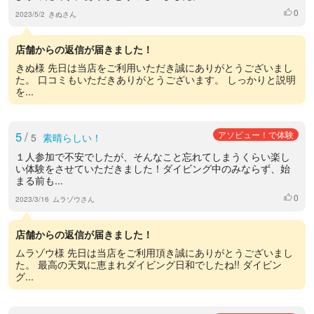
0
いいね
2023/5/2
きぬさん
店舗からの返信が届きました！
きぬ様 先日は当店をご利用いただき誠にありがとうございまし
た。 口コミもいただきありがとうございます。 しっかりと説明
を...
5
/
アソビュー！で体験
5
素晴らしい！
１人参加で不安でしたが、そんなこと忘れてしまうくらい楽し
い体験をさせていただきました！ダイビング中のみならず、始
まる前も...
0
いいね
2023/3/16
ムラゾウさん
店舗からの返信が届きました！
ムラゾウ様 先日は当店をご利用頂き誠にありがとうございまし
た。 最高の天気に恵まれダイビング日和でしたね!! ダイビン
グ...