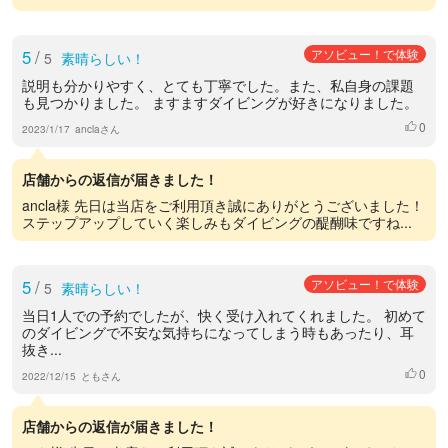
5
/
アソビュー！で体験
5
素晴らしい！
説明も分かりやすく、とても丁寧でした。また、私自身の課題
も見つかりました。 ますますダイビングが好きになりました。
0
いいね
2023/1/17
anclaさん
店舗からの返信が届きました！
ancla様 先日は当店をご利用頂き誠にありがとうございました！
ステップアップしていく楽しみもダイビングの醍醐味ですね...
5
/
アソビュー！で体験
5
素晴らしい！
当日1人での予約でしたが、快く受け入れてくれました。 初めて
のダイビングで不安な気持ちになってしまう時もあったり、耳
抜き...
0
いいね
2022/12/15
ともさん
店舗からの返信が届きました！