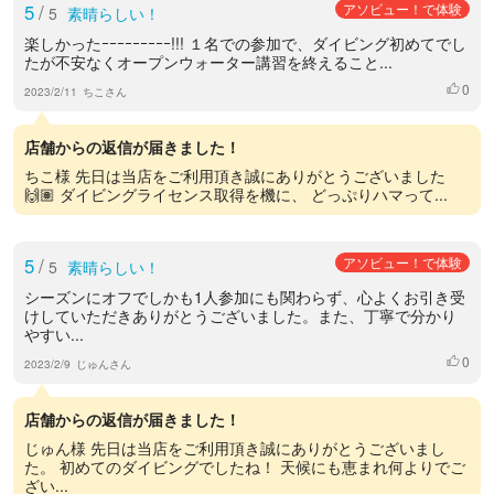
5
/
アソビュー！で体験
5
素晴らしい！
楽しかったｰｰｰｰｰｰｰｰｰ!!! １名での参加で、ダイビング初めてでし
たが不安なくオープンウォーター講習を終えること...
0
いいね
2023/2/11
ちこさん
店舗からの返信が届きました！
ちこ様 先日は当店をご利用頂き誠にありがとうございました
🙌🏽 ダイビングライセンス取得を機に、 どっぷりハマって...
5
/
アソビュー！で体験
5
素晴らしい！
シーズンにオフでしかも1人参加にも関わらず、心よくお引き受
けしていただきありがとうございました。また、丁寧で分かり
やすい...
0
いいね
2023/2/9
じゅんさん
店舗からの返信が届きました！
じゅん様 先日は当店をご利用頂き誠にありがとうございまし
た。 初めてのダイビングでしたね！ 天候にも恵まれ何よりでご
ざい...