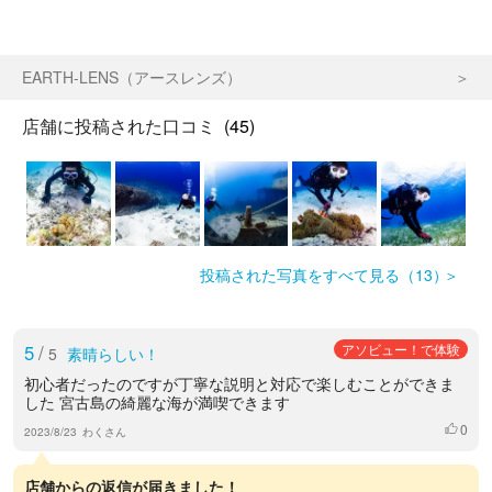
EARTH-LENS（アースレンズ）
店舗に投稿された口コミ
(45)
投稿された写真をすべて見る（13）
5
/
アソビュー！で体験
5
素晴らしい！
初心者だったのですが丁寧な説明と対応で楽しむことができま
した 宮古島の綺麗な海が満喫できます
0
いいね
2023/8/23
わくさん
店舗からの返信が届きました！