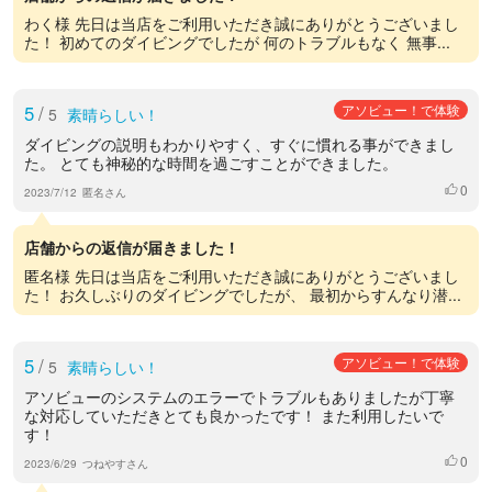
わく様 先日は当店をご利用いただき誠にありがとうございまし
た！ 初めてのダイビングでしたが 何のトラブルもなく 無事...
5
/
アソビュー！で体験
5
素晴らしい！
ダイビングの説明もわかりやすく、すぐに慣れる事ができまし
た。 とても神秘的な時間を過ごすことができました。
0
いいね
2023/7/12
匿名さん
店舗からの返信が届きました！
匿名様 先日は当店をご利用いただき誠にありがとうございまし
た！ お久しぶりのダイビングでしたが、 最初からすんなり潜...
5
/
アソビュー！で体験
5
素晴らしい！
アソビューのシステムのエラーでトラブルもありましたが丁寧
な対応していただきとても良かったです！ また利用したいで
す！
0
いいね
2023/6/29
つねやすさん