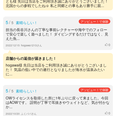
とも様 先日は当店をご利用頂き誠にありがとうございました！
北国からの参戦でしたね☺︎ 私と同郷との事もあり勝手に親...
5
/
アソビュー！で体験
5
素晴らしい！
担当の長谷川さんの丁寧な事前レクチャーや海中でのフォロー
で安心で楽しく遊べました！ ダイビングするだけではなく、見
えた魚...
0
いいね
2022/12/15
hogawa1213さん
店舗からの返信が届きました！
hogawa様 先日は当店をご利用頂き誠にありがとうございまし
た！ 気温の低い中での遂行となりましたが海水が温泉みたい
に...
5
/
アソビュー！で体験
5
素晴らしい！
OWライセンスを取得した所に1年ぶりに戻って来ました。今回
はAOWです。 説明が丁寧で耳抜きやウェイトなど、気が付かな
か...
0
いいね
2022/10/20
ふくパパさん