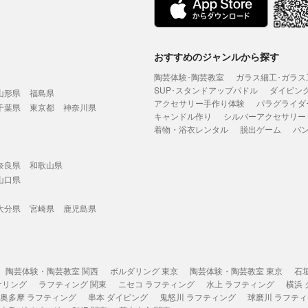
おすすめのジャンルから探す
陶芸体験･陶芸教室
ガラス細工･ガラス
SUP･スタンドアップパドル
ダイビン
山形県
福島県
アクセサリー手作り体験
パラグライダ
千葉県
東京都
神奈川県
キャンドル作り
シルバーアクセサリー
着物・浴衣レンタル
脱出ゲーム
バ
奈良県
和歌山県
山口県
大分県
宮崎県
鹿児島県
陶芸体験・陶芸教室 関西
ボルダリング 東京
陶芸体験・陶芸教室 東京
石
ケリング
ラフティング 関東
ニセコ ラフティング
水上 ラフティング
横浜
奥多摩 ラフティング
串本 ダイビング
鬼怒川 ラフティング
球磨川 ラフテ