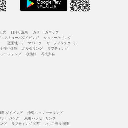
工房
日帰り温泉
カヌー･カヤック
グ・スキューバダイビング
シュノーケリング
ー
遊園地・テーマパーク
サーフィンスクール
 手作り体験
ボルダリング
ラフティング
ンジージャンプ
水族館
花火大会
垣島 ダイビング
沖縄 シュノーケリング
 クルージング
沖縄 パラセーリング
ィング
ラフティング 関西
いちご狩り 関東