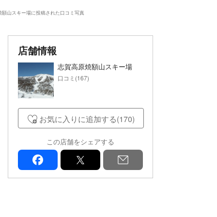
焼額山スキー場に投稿された口コミ写真
店舗情報
志賀高原焼額山スキー場
口コミ(167)
お気に入りに追加する(170)
この店舗をシェアする
facebook
x
mail