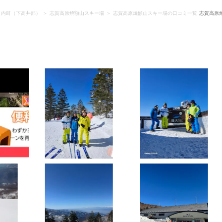
ノ内町（下高井郡）
志賀高原焼額山スキー場
志賀高原焼額山スキー場の口コミ一覧
志賀高原
）