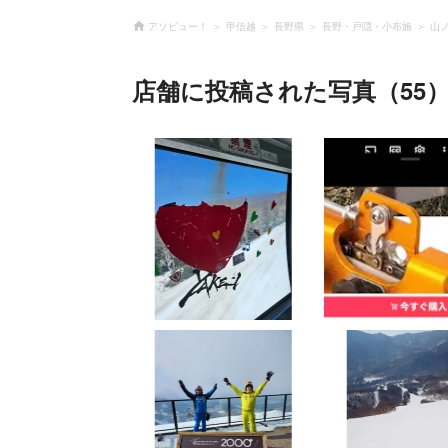
アソビュー！
甲信越
長野県
長野・戸隠・小布施
山
店舗に投稿された写真（55