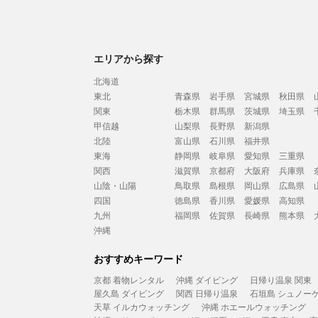
エリアから探す
北海道
東北
青森県
岩手県
宮城県
秋田県
関東
栃木県
群馬県
茨城県
埼玉県
甲信越
山梨県
長野県
新潟県
北陸
富山県
石川県
福井県
東海
静岡県
岐阜県
愛知県
三重県
関西
滋賀県
京都府
大阪府
兵庫県
山陰・山陽
鳥取県
島根県
岡山県
広島県
四国
徳島県
香川県
愛媛県
高知県
九州
福岡県
佐賀県
長崎県
熊本県
沖縄
おすすめキーワード
京都 着物レンタル
沖縄 ダイビング
日帰り温泉 関東
屋久島 ダイビング
関西 日帰り温泉
石垣島 シュノー
天草 イルカウォッチング
沖縄 ホエールウォッチング