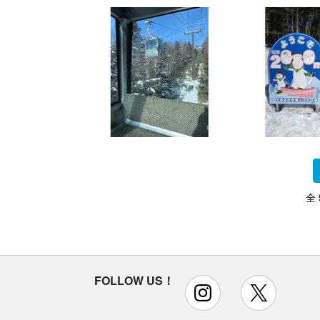
全
FOLLOW US！
instagram
x