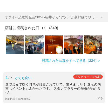
オダイバ恐竜博覧会2024 -福井から“ヤツラ”が新幹線でやってくる！-
店舗に投稿された口コミ
(849)
投稿された写真をすべて見る（224）
4
/
アソビュー！で体験
5
とても良い
展望台まで動く恐竜が設置されていて、驚きました！ 展示の内
容もイベントもよかったです。 スタンプラリーの順番がわかり
づ...
0
いいね
2024/3/24
koharuさん