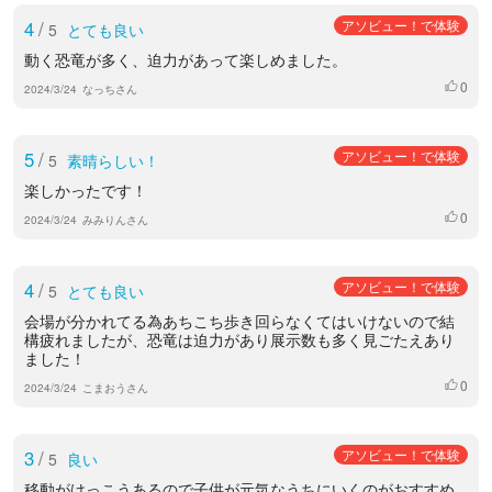
4
/
アソビュー！で体験
5
とても良い
動く恐竜が多く、迫力があって楽しめました。
0
いいね
2024/3/24
なっちさん
5
/
アソビュー！で体験
5
素晴らしい！
楽しかったです！
0
いいね
2024/3/24
みみりんさん
4
/
アソビュー！で体験
5
とても良い
会場が分かれてる為あちこち歩き回らなくてはいけないので結
構疲れましたが、恐竜は迫力があり展示数も多く見ごたえあり
ました！
0
いいね
2024/3/24
こまおうさん
3
/
アソビュー！で体験
5
良い
移動がけっこうあるので子供が元気なうちにいくのがおすすめ