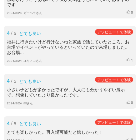
です
0
いいね
2024/3/24
ガーベラさん
4
/
アソビュー！で体験
5
とても良い
福井に行きたいけど行けないねと家族で話していたところ、お
台場でイベントがやっているといっていたので来場しました。
お台場...
1
いいね
2024/3/24
ユキノコさん
4
/
アソビュー！で体験
5
とても良い
小さい子どもが多かったですが、大人にも分かりやすい展示
で、想像していたより良かったです。
0
いいね
2024/3/24
miさん
4
/
アソビュー！で体験
5
とても良い
とても楽しかった。再入場可能だと嬉しかった！
0
いいね