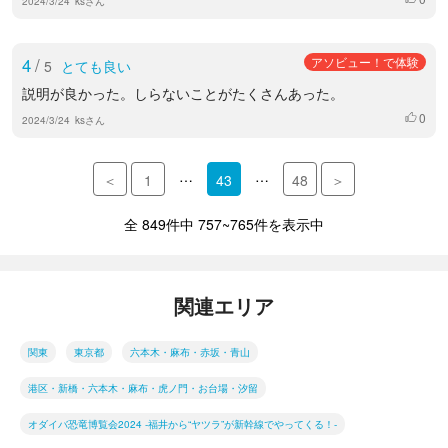
2024/3/24
ksさん
4
/
アソビュー！で体験
5
とても良い
説明が良かった。しらないことがたくさんあった。
0
いいね
2024/3/24
ksさん
…
…
＜
1
43
48
＞
全 849件中 757~765件を表示中
関連エリア
関東
東京都
六本木・麻布・赤坂・青山
港区・新橋・六本木・麻布・虎ノ門・お台場・汐留
オダイバ恐竜博覧会2024 -福井から“ヤツラ”が新幹線でやってくる！-