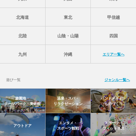
北海道
東北
甲信越
北陸
山陰・山陽
四国
九州
沖縄
エリア一覧へ
遊び一覧
ジャンル一覧へ
遊園地・
温泉・スパ・
ハンドメイド・
テーマパーク・美術館
リラクゼーション
ものづくり
エンタメ・
スポーツ・
アウトドア
スポーツ観戦
フィットネス