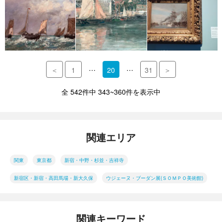
…
…
＜
1
20
31
＞
全 542件中 343~360件を表示中
関連エリア
関東
東京都
新宿・中野・杉並・吉祥寺
新宿区・新宿・高田馬場・新大久保
ウジェーヌ・ブーダン展(ＳＯＭＰＯ美術館)
関連キーワード