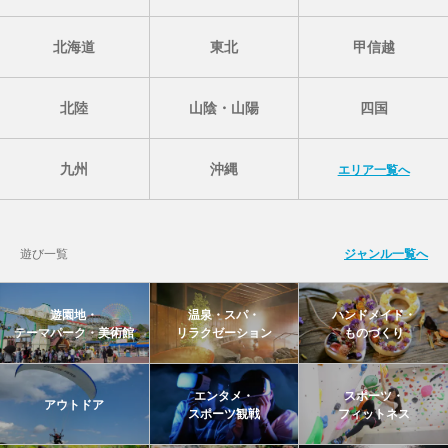
北海道
東北
甲信越
北陸
山陰・山陽
四国
九州
沖縄
エリア一覧へ
遊び一覧
ジャンル一覧へ
遊園地・
温泉・スパ・
ハンドメイド・
テーマパーク・美術館
リラクゼーション
ものづくり
エンタメ・
スポーツ・
アウトドア
スポーツ観戦
フィットネス