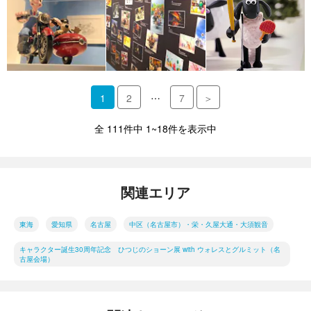
…
1
2
7
＞
全 111件中 1~18件を表示中
関連エリア
東海
愛知県
名古屋
中区（名古屋市）・栄・久屋大通・大須観音
キャラクター誕生30周年記念 ひつじのショーン展 with ウォレスとグルミット（名
古屋会場）