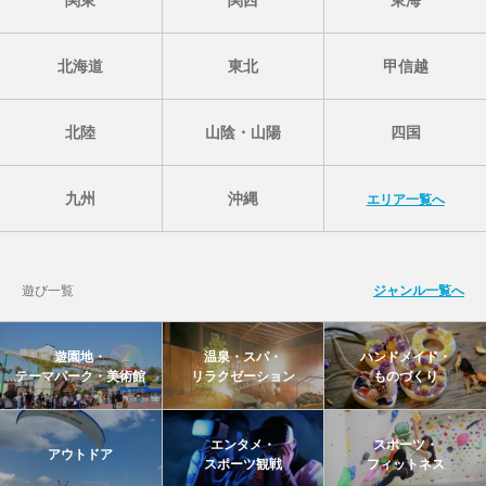
北海道
東北
甲信越
北陸
山陰・山陽
四国
九州
沖縄
エリア一覧へ
遊び一覧
ジャンル一覧へ
遊園地・
温泉・スパ・
ハンドメイド・
テーマパーク・美術館
リラクゼーション
ものづくり
エンタメ・
スポーツ・
アウトドア
スポーツ観戦
フィットネス