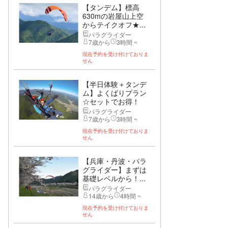
【タンデム】標高
630mの岩屋山上空
からテイクオフ★...
パラグライダー
7歳から
3時間 ~
現在予約を受け付けておりま
せん
【半日体験＋タンデ
ム】よくばりプラン
☆セットでお得！
パラグライダー
7歳から
3時間 ~
現在予約を受け付けておりま
せん
【兵庫・丹波・パラ
グライダー】まずは
基礎レベルから！...
パラグライダー
14歳から
4時間 ~
現在予約を受け付けておりま
せん