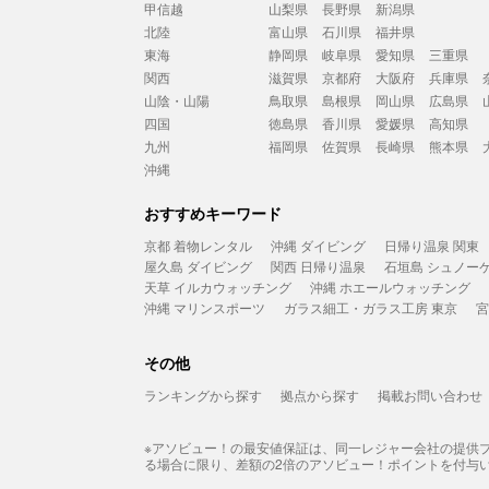
甲信越
山梨県
長野県
新潟県
北陸
富山県
石川県
福井県
東海
静岡県
岐阜県
愛知県
三重県
関西
滋賀県
京都府
大阪府
兵庫県
山陰・山陽
鳥取県
島根県
岡山県
広島県
四国
徳島県
香川県
愛媛県
高知県
九州
福岡県
佐賀県
長崎県
熊本県
沖縄
おすすめキーワード
京都 着物レンタル
沖縄 ダイビング
日帰り温泉 関東
屋久島 ダイビング
関西 日帰り温泉
石垣島 シュノー
天草 イルカウォッチング
沖縄 ホエールウォッチング
沖縄 マリンスポーツ
ガラス細工・ガラス工房 東京
宮
その他
ランキングから探す
拠点から探す
掲載お問い合わせ
※アソビュー！の最安値保証は、同一レジャー会社の提供
る場合に限り、差額の2倍のアソビュー！ポイントを付与