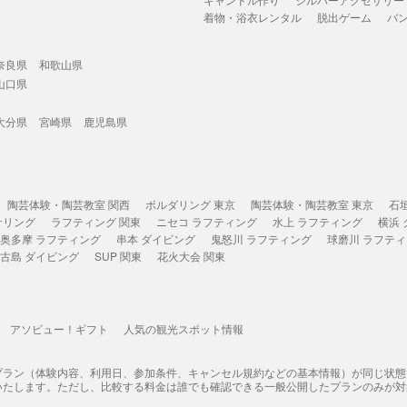
着物・浴衣レンタル
脱出ゲーム
バ
奈良県
和歌山県
山口県
大分県
宮崎県
鹿児島県
陶芸体験・陶芸教室 関西
ボルダリング 東京
陶芸体験・陶芸教室 東京
石
ケリング
ラフティング 関東
ニセコ ラフティング
水上 ラフティング
横浜
奥多摩 ラフティング
串本 ダイビング
鬼怒川 ラフティング
球磨川 ラフテ
古島 ダイビング
SUP 関東
花火大会 関東
アソビュー！ギフト
人気の観光スポット情報
プラン（体験内容、利用日、参加条件、キャンセル規約などの基本情報）が同じ状
いたします。ただし、比較する料金は誰でも確認できる一般公開したプランのみが対