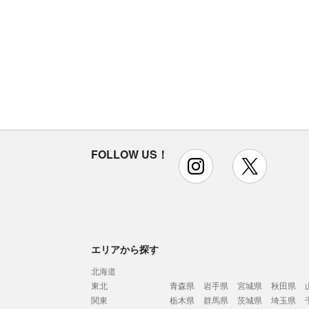
FOLLOW US！
instagram
x
エリアから探す
北海道
東北
青森県
岩手県
宮城県
秋田県
関東
栃木県
群馬県
茨城県
埼玉県