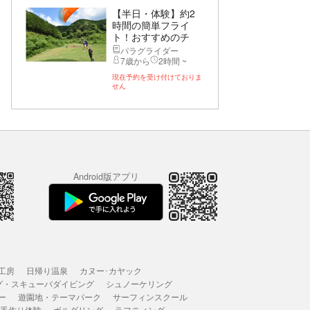
【半日・体験】約2
時間の簡単フライ
ト！おすすめのチ
ャ...
パラグライダー
7歳から
2時間 ~
現在予約を受け付けておりま
せん
Android版アプリ
工房
日帰り温泉
カヌー･カヤック
グ・スキューバダイビング
シュノーケリング
ー
遊園地・テーマパーク
サーフィンスクール
 手作り体験
ボルダリング
ラフティング