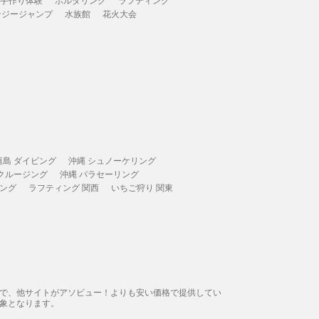
ンジージャンプ
水族館
花火大会
垣島 ダイビング
沖縄 シュノーケリング
 クルージング
沖縄 パラセーリング
ィング
ラフティング 関西
いちご狩り 関東
態で、他サイトがアソビュー！よりも安い価格で提供してい
象となります。