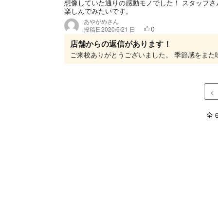
想像していた通りの感動モノでした！ スタッフさ
楽しんでみたいです。
あやがめさん
0
投稿日
2020/6/21 日
店舗からの返信があります！
<
全 