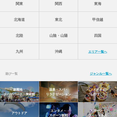
関東
関西
東海
北海道
東北
甲信越
北陸
山陰・山陽
四国
九州
沖縄
エリア一覧へ
遊び一覧
ジャンル一覧へ
遊園地・
温泉・スパ・
ハンドメイド・
テーマパーク・美術館
リラクゼーション
ものづくり
エンタメ・
スポーツ・
アウトドア
スポーツ観戦
フィットネス