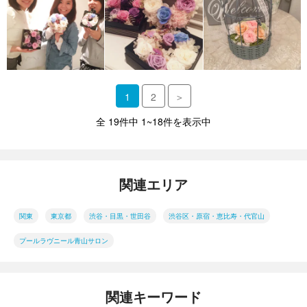
1
2
＞
全 19件中 1~18件を表示中
関連エリア
関東
東京都
渋谷・目黒・世田谷
渋谷区・原宿・恵比寿・代官山
プールラヴニール青山サロン
関連キーワード