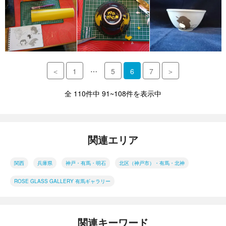
…
＜
1
5
6
7
＞
全 110件中 91~108件を表示中
関連エリア
関西
兵庫県
神戸・有馬・明石
北区（神戸市）・有馬・北神
ROSE GLASS GALLERY 有馬ギャラリー
関連キーワード