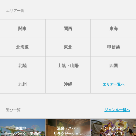
エリア一覧
関東
関西
東海
北海道
東北
甲信越
北陸
山陰・山陽
四国
九州
沖縄
エリア一覧へ
遊び一覧
ジャンル一覧へ
遊園地・
温泉・スパ・
ハンドメイド・
テーマパーク・美術館
リラクゼーション
ものづくり