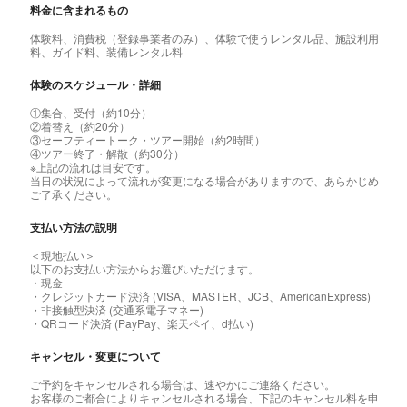
料金に含まれるもの
体験料、消費税（登録事業者のみ）、体験で使うレンタル品、施設利用
料、ガイド料、装備レンタル料
体験のスケジュール・詳細
①集合、受付（約10分）
②着替え（約20分）
③セーフティートーク・ツアー開始（約2時間）
④ツアー終了・解散（約30分）
※上記の流れは目安です。
当日の状況によって流れが変更になる場合がありますので、あらかじめ
ご了承ください。
支払い方法の説明
＜現地払い＞
以下のお支払い方法からお選びいただけます。
・現金
・クレジットカード決済 (VISA、MASTER、JCB、AmericanExpress)
・非接触型決済 (交通系電子マネー)
・QRコード決済 (PayPay、楽天ペイ、d払い)
キャンセル・変更について
ご予約をキャンセルされる場合は、速やかにご連絡ください。
お客様のご都合によりキャンセルされる場合、下記のキャンセル料を申