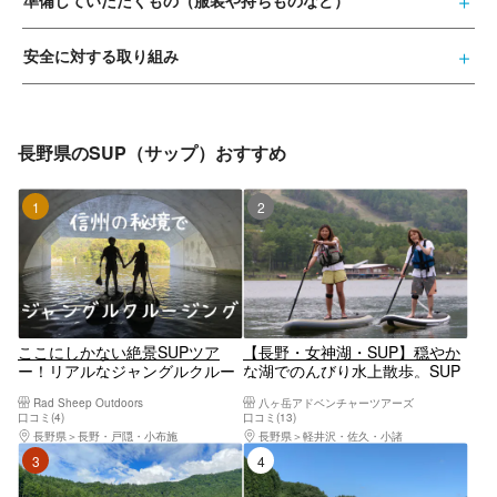
準備していただくもの（服装や持ちものなど）
安全に対する取り組み
長野県のSUP（サップ）おすすめ
1位
2位
ここにしかない絶景SUPツア
【長野・女神湖・SUP】穏やか
ー！リアルなジャングルクルー
な湖でのんびり水上散歩。SUP
ジングで特別な体験を！
ツアー（2時間）
Rad Sheep Outdoors
八ヶ岳アドベンチャーツアーズ
口コミ(4)
口コミ(13)
長野県
長野・戸隠・小布施
長野県
軽井沢・佐久・小諸
3位
4位